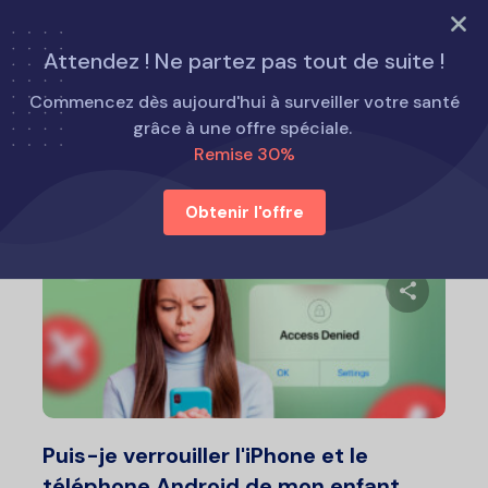
ESSAYEZ MAINTENANT
Attendez ! Ne partez pas tout de suite !
Accueil
Conseils parentaux
Commencez dès aujourd'hui à surveiller votre santé
grâce à une offre spéciale.
Remise 30%
Conseils parentaux
Obtenir l'offre
Partage
Twitter
F
Puis-je verrouiller l'iPhone et le
téléphone Android de mon enfant...