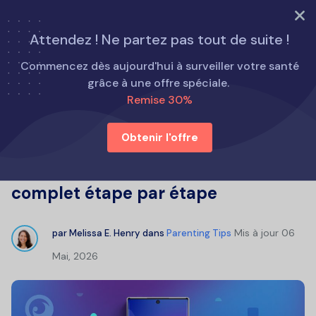
ESSAYEZ MAINTENANT
Attendez ! Ne partez pas tout de suite !
Accueil
Conseils parentaux
Commencez dès aujourd'hui à surveiller votre santé
Comment activer le contrôle parental sur Android : guide
grâce à une offre spéciale.
complet étape par étape
Remise 30%
Obtenir l'offre
Comment activer le contrôle
parental sur Android : guide
complet étape par étape
Mis à jour
06
par
Melissa E. Henry
dans
Parenting Tips
Mai, 2026