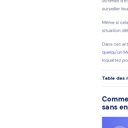
victimes d'i
surveiller l
Même si cel
situation dél
Dans cet art
quelqu'un
Me
inquiétez po
Table des 
Comment
sans enf