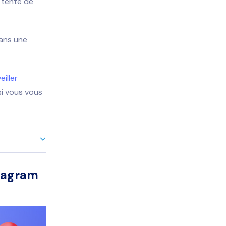
e tenté de
dans une
eiller
si vous vous
stagram