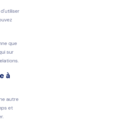
'utiliser
pouvez
onne que
qui sur
elations.
e à
ne autre
mps et
r.