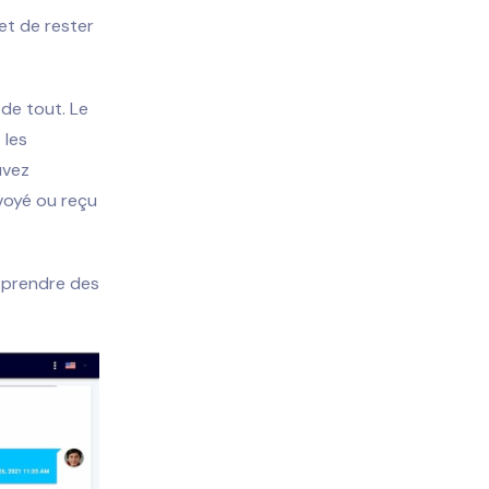
et de rester
 de tout. Le
 les
uvez
nvoyé ou reçu
 prendre des