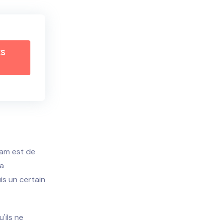
ÈS
ram est de
la
puis un certain
'ils ne