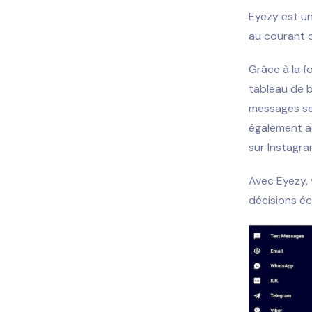
Eyezy est un
au courant d
Grâce à la f
tableau de b
messages se
également ac
sur Instagra
Avec Eyezy,
décisions éc