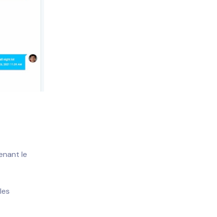
enant le
les