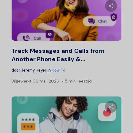
Deel 
Twitter
F
Track Messages and Calls from
Another Phone Easily &…
door
Jeremy Heyer
in
How To
Bijgewerkt
06 mei, 2026
5 min. leestijd
Deel 