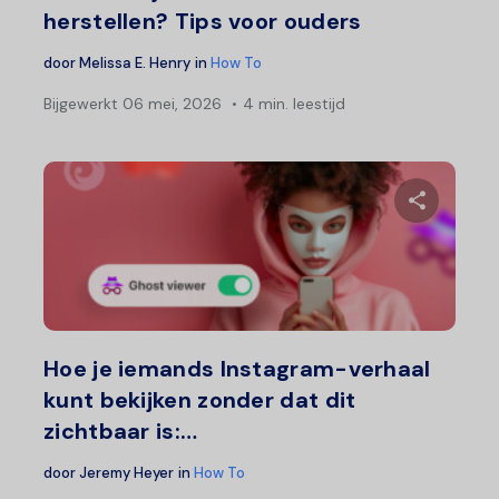
herstellen? Tips voor ouders
door
Melissa E. Henry
in
How To
Bijgewerkt
06 mei, 2026
4 min. leestijd
Deel 
Twitter
F
Hoe je iemands Instagram-verhaal
kunt bekijken zonder dat dit
zichtbaar is:…
door
Jeremy Heyer
in
How To