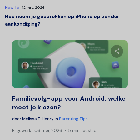
How To
12 mrt, 2026
Hoe neem je gesprekken op iPhone op zonder
aankondiging?
Deel 
Twitter
F
Familievolg-app voor Android: welke
moet je kiezen?
door
Melissa E. Henry
in
Parenting Tips
Bijgewerkt
06 mei, 2026
5 min. leestijd