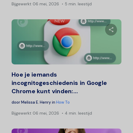
Bijgewerkt
06 mei, 2026
5 min. leestijd
Deel 
Twitter
F
Hoe je iemands
incognitogeschiedenis in Google
Chrome kunt vinden:…
door
Melissa E. Henry
in
How To
Bijgewerkt
06 mei, 2026
4 min. leestijd