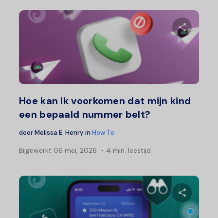
Deel 
Twitter
F
Hoe kan ik voorkomen dat mijn kind
een bepaald nummer belt?
door
Melissa E. Henry
in
How To
Bijgewerkt
06 mei, 2026
4 min. leestijd
Deel 