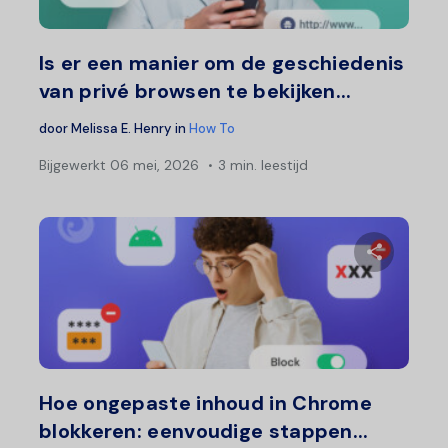
Twitter
F
Is er een manier om de geschiedenis
van privé browsen te bekijken...
door
Melissa E. Henry
in
How To
Bijgewerkt
06 mei, 2026
3 min. leestijd
Deel 
Twitter
F
Hoe ongepaste inhoud in Chrome
blokkeren: eenvoudige stappen...