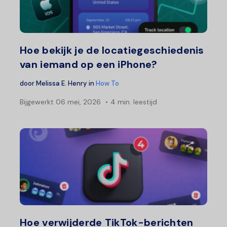
Twitter
F
Hoe bekijk je de locatiegeschiedenis
van iemand op een iPhone?
door
Melissa E. Henry
in
How To
Bijgewerkt
06 mei, 2026
4 min. leestijd
Deel 
Twitter
F
Hoe verwijderde TikTok-berichten