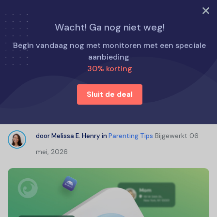
PROBEER NU
Wacht! Ga nog niet weg!
Home
Opvoedingstips
Begin vandaag nog met monitoren met een speciale
Familievolg-app voor Android: welke moet je kiezen?
aanbieding
30% korting
Familievolg-app voor Android:
Sluit de deal
welke moet je kiezen?
Bijgewerkt
06
door
Melissa E. Henry
in
Parenting Tips
mei, 2026