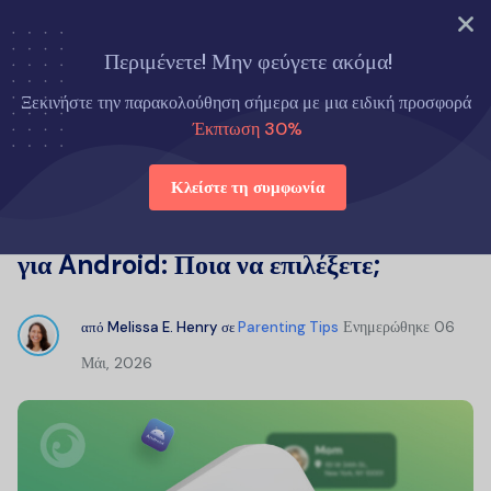
ΔΟΚΙΜΑΣΤΕ ΤΩΡΑ
Περιμένετε! Μην φεύγετε ακόμα!
Αρχική σελίδα
Συμβουλές για γονείς
Ξεκινήστε την παρακολούθηση σήμερα με μια ειδική προσφορά
Εφαρμογή παρακολούθησης οικογένειας για Android: Ποια να
Έκπτωση 30%
επιλέξετε;
Κλείστε τη συμφωνία
Εφαρμογή παρακολούθησης οικογένειας
για Android: Ποια να επιλέξετε;
Ενημερώθηκε
06
από
Melissa E. Henry
σε
Parenting Tips
Μάι, 2026