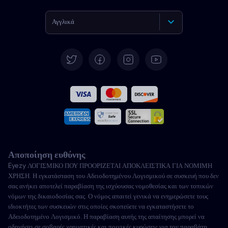
Αγγλικά
Γερμανικά
Español
Γαλλικά
Ιταλικά
Αποποίηση ευθύνης
Πορτογαλικά
Eyezy ΛΟΓΙΣΜΙΚΟ ΠΟΥ ΠΡΟΟΡΙΖΕΤΑΙ ΑΠΟΚΛΕΙΣΤΙΚΑ ΓΙΑ ΝΟΜΙΜΗ
ΧΡΗΣΗ. Η εγκατάσταση του Αδειοδοτημένου Λογισμικού σε συσκευή που δεν
Türkçe
σας ανήκει αποτελεί παραβίαση της ισχύουσας νομοθεσίας και των τοπικών
νόμων της δικαιοδοσίας σας. Ο νόμος απαιτεί γενικά να ενημερώσετε τους
ιδιοκτήτες των συσκευών στις οποίες σκοπεύετε να εγκαταστήσετε το
Πολωνικά
Αδειοδοτημένο Λογισμικό. Η παραβίαση αυτής της απαίτησης μπορεί να
οδηγήσει σε σοβαρές χρηματικές και ποινικές κυρώσεις για τον παραβάτη.