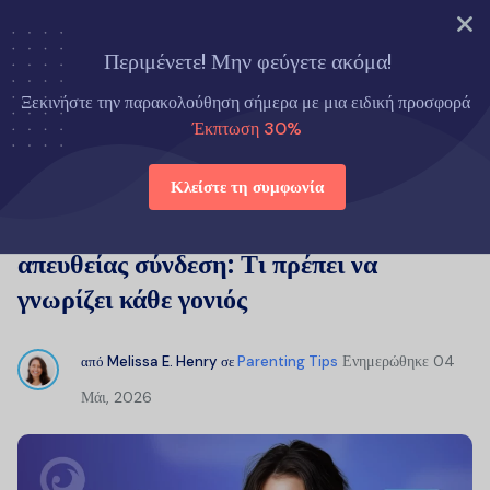
ΔΟΚΙΜΑΣΤΕ ΤΩΡΑ
Περιμένετε! Μην φεύγετε ακόμα!
Αρχική σελίδα
Συμβουλές για γονείς
Ξεκινήστε την παρακολούθηση σήμερα με μια ειδική προσφορά
Έλεγχος μηνυμάτων κειμένου σε απευθείας σύνδεση: Τι πρέπει να
Έκπτωση 30%
γνωρίζει κάθε γονιός
Κλείστε τη συμφωνία
Έλεγχος μηνυμάτων κειμένου σε
απευθείας σύνδεση: Τι πρέπει να
γνωρίζει κάθε γονιός
Ενημερώθηκε
04
από
Melissa E. Henry
σε
Parenting Tips
Μάι, 2026