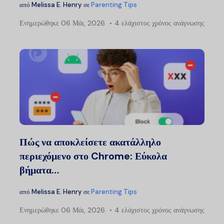
από
Melissa E. Henry
σε
Parenting Tips
Ενημερώθηκε
06 Μάι, 2026
4 ελάχιστος χρόνος ανάγνωσης
Πώς να αποκλείσετε ακατάλληλο
περιεχόμενο στο Chrome: Εύκολα
βήματα…
από
Melissa E. Henry
σε
Parenting Tips
Ενημερώθηκε
06 Μάι, 2026
4 ελάχιστος χρόνος ανάγνωσης