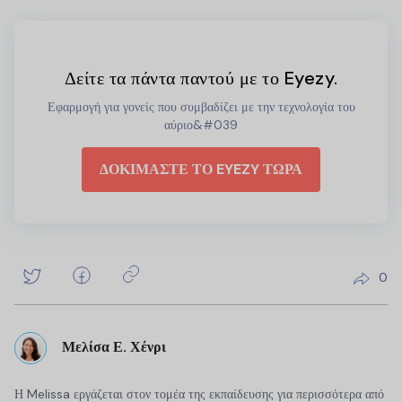
Δείτε τα πάντα παντού με το Eyezy.
Εφαρμογή για γονείς που συμβαδίζει με την τεχνολογία του
αύριο&#039
ΔΟΚΙΜΑΣΤΕ ΤΟ EYEZY ΤΩΡΑ
0
Μελίσα Ε. Χένρι
Η Melissa εργάζεται στον τομέα της εκπαίδευσης για περισσότερα από