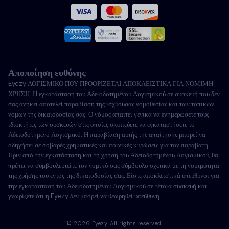
Γαλλικά
Ιταλικά
Αποποίηση ευθύνης
Πορτογαλικά
Eyezy ΛΟΓΙΣΜΙΚΟ ΠΟΥ ΠΡΟΟΡΙΖΕΤΑΙ ΑΠΟΚΛΕΙΣΤΙΚΑ ΓΙΑ ΝΟΜΙΜΗ
ΧΡΗΣΗ. Η εγκατάσταση του Αδειοδοτημένου Λογισμικού σε συσκευή που δεν
Türkçe
σας ανήκει αποτελεί παραβίαση της ισχύουσας νομοθεσίας και των τοπικών
νόμων της δικαιοδοσίας σας. Ο νόμος απαιτεί γενικά να ενημερώσετε τους
ιδιοκτήτες των συσκευών στις οποίες σκοπεύετε να εγκαταστήσετε το
Πολωνικά
Αδειοδοτημένο Λογισμικό. Η παραβίαση αυτής της απαίτησης μπορεί να
οδηγήσει σε σοβαρές χρηματικές και ποινικές κυρώσεις για τον παραβάτη.
Πριν από την εγκατάσταση και τη χρήση του Αδειοδοτημένου Λογισμικού, θα
πρέπει να συμβουλευτείτε τον νομικό σας σύμβουλο σχετικά με τη νομιμότητα
της χρήσης του εντός της δικαιοδοσίας σας. Είστε αποκλειστικά υπεύθυνοι για
την εγκατάσταση του Αδειοδοτημένου Λογισμικού σε τέτοια συσκευή και
γνωρίζετε ότι η Eyezy δεν μπορεί να θεωρηθεί υπεύθυνη.
©
2026
Eyezy. All rights reserved.