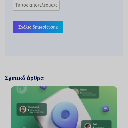
Σχόλιο δημοσίευσης
Σχετικά άρθρα