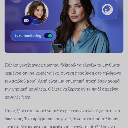
Πολλοί γονείς αναρωτιούνται, “
Μπορώ να ελέγξω τα μηνύματα
κειμένου online
χωρίς να έχω συνεχή πρόσβαση στο τηλέφωνο
του παιδιού μου;” Αυτή είναι μια σημαντική πτυχή όσον αφορά
την ψηφιακή ασφάλεια. Θέλετε να ξέρετε αν το παιδί σας είναι
ασφαλές ή όχι.
Ποιος ξέρει ότι μπορεί να μιλάει με έναν εντελώς άγνωστο στο
διαδίκτυο; Ένα πράγμα που οι γονείς θέλουν να διασφαλίσουν
είναι ότι δεν ακούγονται ή φαίνονται ενοχλητικοί. Θέλουν να