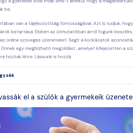
 hogy a gyerekeik kivel írnak sms-t anélkül, hogy a magánéletük
k be.
ztában van a tájékozottság fontosságával. Azt is tudjuk, hog
tárok betartása. Ebben az útmutatóban arról fogunk beszélni
i az online szöveges üzeneteket. Segít a kockázatok azonosít
Önnek egy megbízható megoldást, amelyet kifejezetten a sz
e hoztak létre. Lássunk is hozzá.
egyzék
vassák el a szülők a gyermekeik üzenete