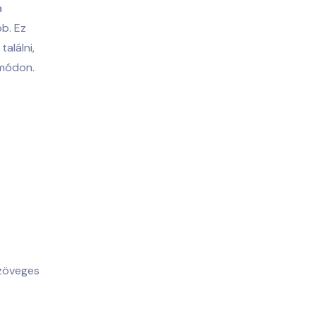
a
b. Ez
alálni,
 módon.
szöveges