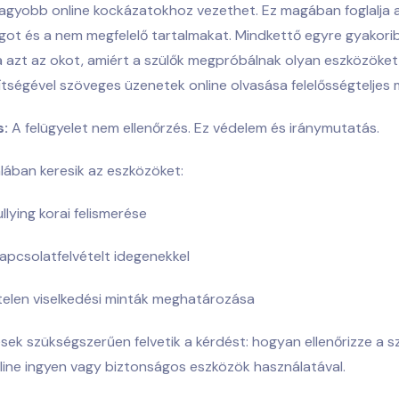
nagyobb online kockázatokhoz vezethet. Ez magában foglalja 
got és a nem megfelelő tartalmakat. Mindkettő egyre gyakorib
 azt az okot, amiért a szülők megpróbálnak olyan eszközöket t
ítségével
szöveges üzenetek online olvasása
felelősségteljes
s:
A felügyelet nem ellenőrzés. Ez védelem és iránymutatás.
alában keresik az eszközöket:
lying korai felismerése
kapcsolatfelvételt idegenekkel
elen viselkedési minták meghatározása
sek szükségszerűen felvetik a kérdést:
hogyan ellenőrizze a 
ine ingyen
vagy biztonságos eszközök használatával.