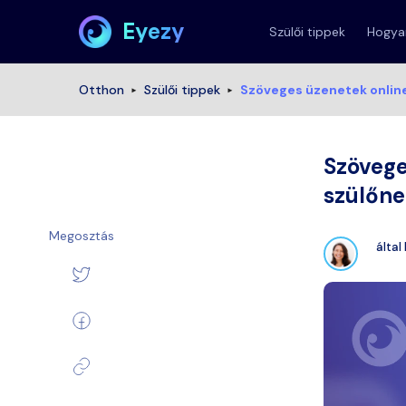
Eyezy
Szülői tippek
Hogyan
Otthon
Szülői tippek
Szöveges üzenetek online
Szövege
szülőne
Megosztás
által