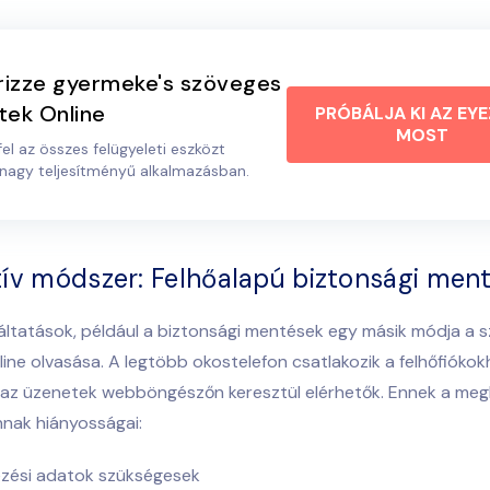
őrizze gyermeke's szöveges
tek Online
PRÓBÁLJA KI AZ EYE
MOST
el az összes felügyeleti eszközt
 nagy teljesítményű alkalmazásban.
tív módszer: Felhőalapú biztonsági men
áltatások, például a biztonsági mentések egy másik módja a
s
line olvasása
. A legtöbb okostelefon csatlakozik a felhőfiókok
y az üzenetek webböngészőn keresztül elérhetők. Ennek a meg
nak hiányosságai:
ezési adatok szükségesek