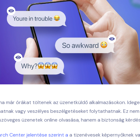
ma már órákat töltenek az üzenetküldő alkalmazásokon. Idege
atnak vagy veszélyes beszélgetéseket folytathatnak. Ez nem
szöveges üzenetek online olvasása,
hanem a biztonság kérdés
ch Center jelentése szerint a
a tizenévesek képernyőknek va