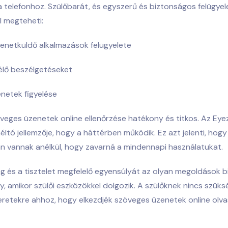
 telefonhoz. Szülőbarát, és egyszerű és biztonságos felügyele
l megteheti:
enetküldő alkalmazások felügyelete
élő beszélgetéseket
enetek figyelése
öveges üzenetek online ellenőrzése hatékony és titkos. Az Eye
éltó jellemzője, hogy a háttérben működik. Ez azt jelenti, hog
n vannak anélkül, hogy zavarná a mindennapi használatukat.
 és a tisztelet megfelelő egyensúlyát az olyan megoldások bi
y, amikor szülői eszközökkel dolgozik. A szülőknek nincs szük
eretekre ahhoz, hogy elkezdjék
szöveges üzenetek online olv