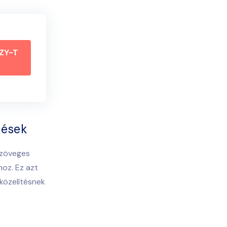
ZY-T
tések
zöveges
hoz. Ez azt
közelítésnek