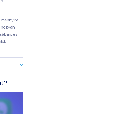
be
y mennyire
, hogyan
ásában, és
ülők
it?