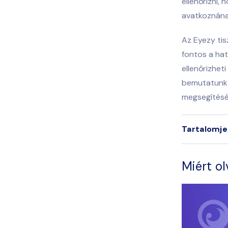
ellenőrizni,
avatkoznána
Az Eyezy tis
fontos a ha
ellenőrizhet
bemutatunk 
megsegítésér
Tartalomj
Miért ol