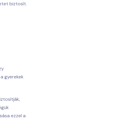
tet biztosít.
zy
y a gyerekek
ztosítják,
ségük
asása
ezzel a