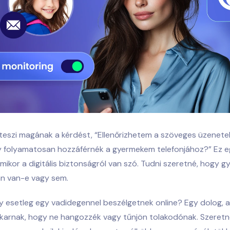
lteszi magának a kérdést, “
Ellenőrizhetem a szöveges üzenetek
gy folyamatosan hozzáférnék a gyermekem telefonjához?” Ez e
ikor a digitális biztonságról van szó. Tudni szeretné, hogy 
n van-e vagy sem.
gy esetleg egy vadidegennel beszélgetnek online? Egy dolog, a
 akarnak, hogy ne hangozzék vagy tűnjön tolakodónak. Szeret