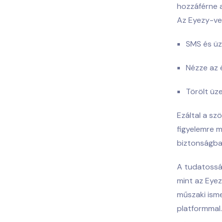
hozzáférne a
Az Eyezy-ve
SMS és üz
Nézze az 
Törölt üz
Ezáltal a sz
figyelemre m
biztonságba
A tudatosság
mint az Eyez
műszaki ism
platformmal.