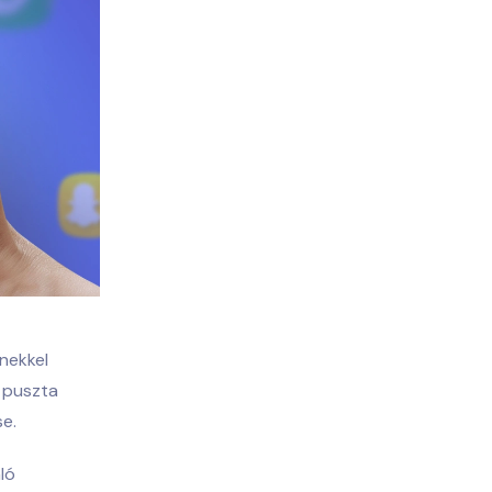
nekkel
 puszta
e.
ló