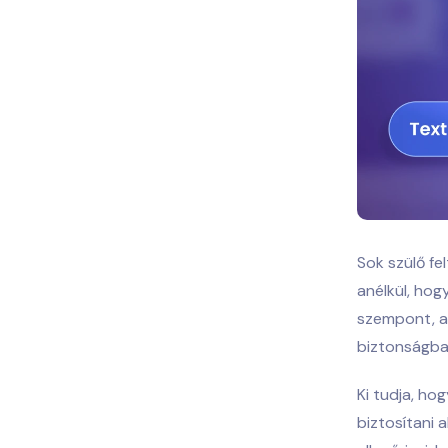
Sok szülő fe
anélkül, ho
szempont, am
biztonságba
Ki tudja, ho
biztosítani