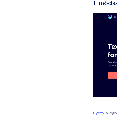
1. móds
Eyezy
a leg