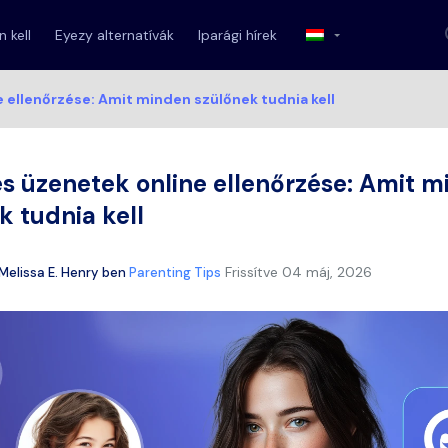
 kell
Eyezy alternatívák
Iparági hírek
 ellenőrzése: Amit minden szülőnek tudnia kell
s üzenetek online ellenőrzése: Amit 
k tudnia kell
Frissítve
04 máj, 2026
Melissa E. Henry
ben
Parenting Tips