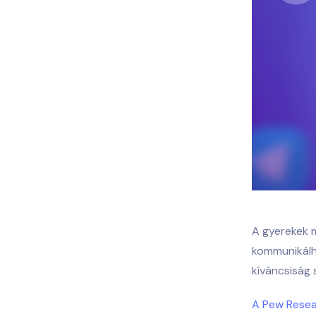
A gyerekek 
kommunikálh
kíváncsiság
A Pew Resear