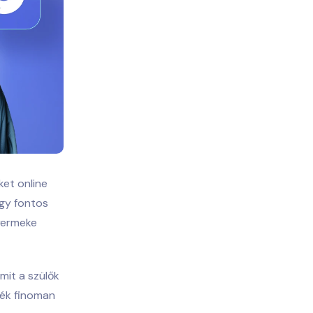
et online
gy fontos
gyermeke
mit a szülők
nék finoman