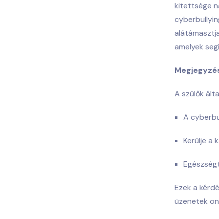
kitettsége 
cyberbullyin
alátámasztja
amelyek seg
Megjegyzé
A szülők ált
A cyberbul
Kerülje a 
Egészségt
Ezek a kérdé
üzenetek onl