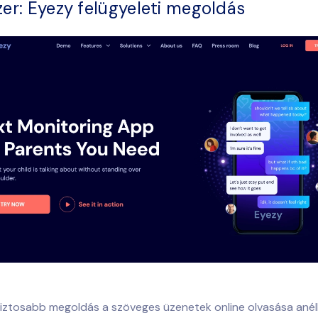
zer: Eyezy felügyeleti megoldás
biztosabb megoldás a
szöveges üzenetek online olvasása
anél