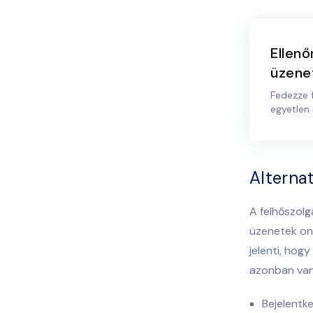
Ellen
üzene
Fedezze f
egyetlen
Alterna
A felhőszolg
üzenetek on
jelenti, hog
azonban van
Bejelentk