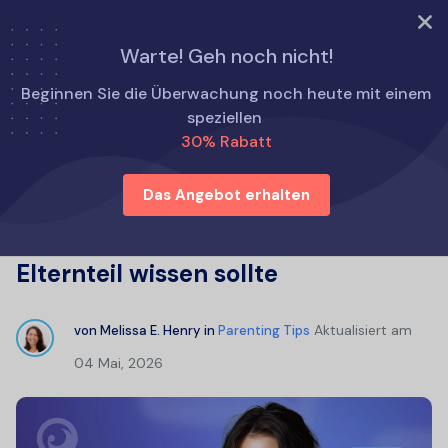
TRY NOW
Warte! Geh noch nicht!
Startseite
Tipps für die Elternschaft
Beginnen Sie die Überwachung noch heute mit einem
Online-Kontrolle von Textnachrichten: Was jedes
speziellen
Elternteil wissen sollte
30% Rabatt
Das Angebot erhalten
Online-Kontrolle von
Textnachrichten: Was jedes
Elternteil wissen sollte
Aktualisiert am
von
Melissa E. Henry
in
Parenting Tips
04 Mai, 2026