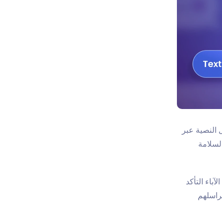
 النصية عبر
لسلامة
آباء التأكد
يراسلهم