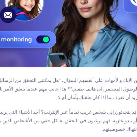
 الآباء والأمهات على أنفسهم السؤال، “
هل يمكنني التحقق من الرسائل
وصول المستمر إلى هاتف طفلي”؟ هذا جانب مهم عندما يتعلق الأمر با
ريد أن تعرف ما إذا كان طفلك بأمان أم لا.
د يتحدثون إلى شخص غريب تماماً عبر الإنترنت؟ أحد الأشياء التي يريد ال
و أو تبدو غازية. فهم يرغبون في التحقق بشكل خفي من الأشخاص الذين 
نتهاك خصوصيتهم.