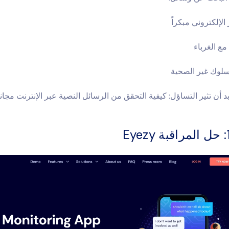
الإلكتروني مبكراً
ع الغرباء
لسلوك غير الصحية
بد أن تثير التساؤل:
كيفية التحقق من الرسائل النصية عبر الإنترنت مجاناً