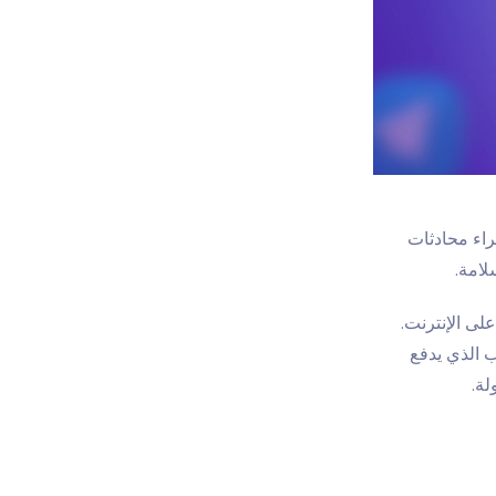
راء محادثات
امة.
ى الإنترنت.
ب الذي يدفع
ة.