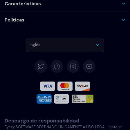
Características
Políticas
Inglés
Alemán
Español
Francés
Italiano
Descargo de responsabilidad
Portugués
Eyezy SOFTWARE DESTINADO ÚNICAMENTE A USO LEGAL. Instalar