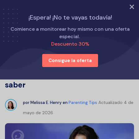
PRUEBA AHORA
¡Espera! ¡No te vayas todavía!
Inicio
Consejos para padres
Comience a monitorear hoy mismo con una oferta
Cómo revisar los mensajes de texto en línea: lo que todo
especial.
padre debe saber
Descuento 30%
Consigue la oferta
Cómo revisar los mensajes de texto
en línea: lo que todo padre debe
saber
Actualizado
4 de
por
Melissa E. Henry
en
Parenting Tips
mayo de 2026