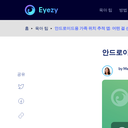
Eyezy
육아 팁
방법
홈
육아 팁
안드로이드용 가족 위치 추적 앱: 어떤 걸
안드로이
by
Me
공유