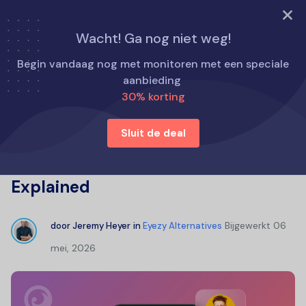
PROBEER NU
Wacht! Ga nog niet weg!
Home
Eyezy Alternatieven
Begin vandaag nog met monitoren met een speciale
TTSpy App Review: Does TTSpy Work? Features, Pros &
aanbieding
Cons Explained
30% korting
Sluit de deal
TTSpy App Review: Does TTSpy
Work? Features, Pros & Cons
Explained
Bijgewerkt
06
door
Jeremy Heyer
in
Eyezy Alternatives
mei, 2026