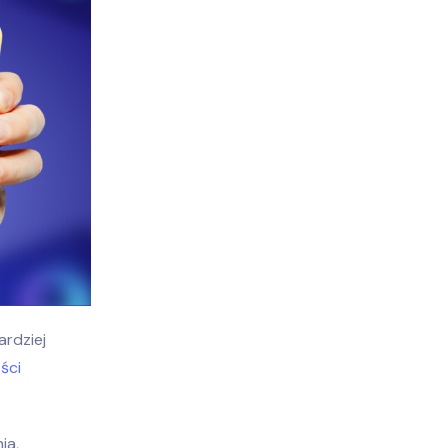
ardziej
ści
ia,