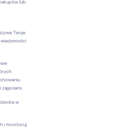
 zakupów lub
 używa Twoje
a wiadomości
sowe
tórych
zachowaniu
zajęciami.
dziecka w
 i monitoruj