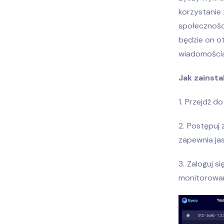
korzystanie 
społeczności
będzie on o
wiadomości
Jak zainst
Przejdź d
Postępuj z
zapewnia jas
Zaloguj s
monitorowan