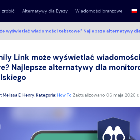
o zrobić
Alternatywy dla Eyezy
Wiadomości branżowe
oże wyświetlać wiadomości tekstowe? Najlepsze alternatywy dl
ily Link może wyświetlać wiadomośc
e? Najlepsze alternatywy dla monitor
elskiego
Zaktualizowano
06 maja 2026 r.
r:
Melissa E. Henry
.
Kategoria:
How To