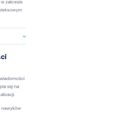
k w zakresie
mpleksowym
ci
o wiadomości
ia się na
lizacji.
ia nawyków