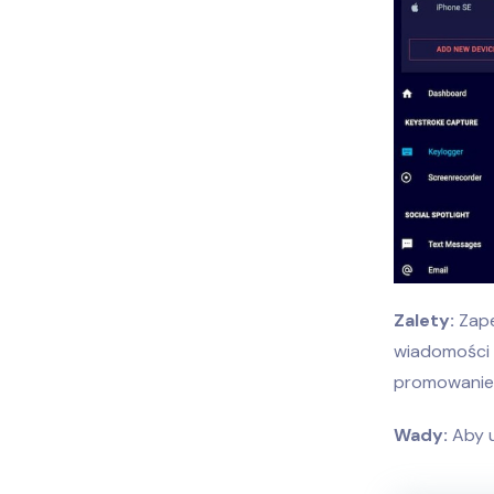
Zalety:
Zape
wiadomości t
promowanie 
Wady:
Aby u