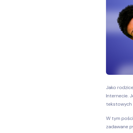
Jako rodzic
Internecie. 
tekstowych i
W tym poście
zadawane py