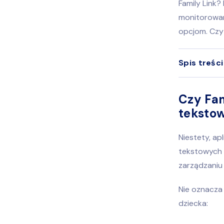
Family Link?
monitorowan
opcjom. Czyt
Spis treści
Czy Fa
teksto
Niestety, a
tekstowych 
zarządzaniu 
Nie oznacza
dziecka: