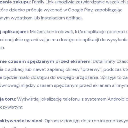
zenie zakupu:
Family Link umożliwia zatwierdzanie wszelkich
tóre dziecko próbuje wykonać w Google Play, zapobiegając
nym wydatkom lub instalacjom aplikacji.
 aplikacjami:
Możesz kontrolować, które aplikacje pobiera i
potencjalnie ograniczając mu dostęp do aplikacji do wysyłani
ch.
anie czasem spędzanym przed ekranem:
Ustal limity cza
ia z aplikacji lub nawet zaplanuj okresy “przerwy”, podczas k
ie będzie miało dostępu do swojego urządzenia. Sprzyja to 
ównowagi między czasem spędzanym przed ekranem a innymi 
ja toru:
Wyświetlaj lokalizację telefonu z systemem Android 
eczywistym.
aktywności w sieci:
Ogranicz dostęp do stron internetowych