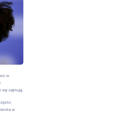
two w
i
się zajmują.
często
ziecka w