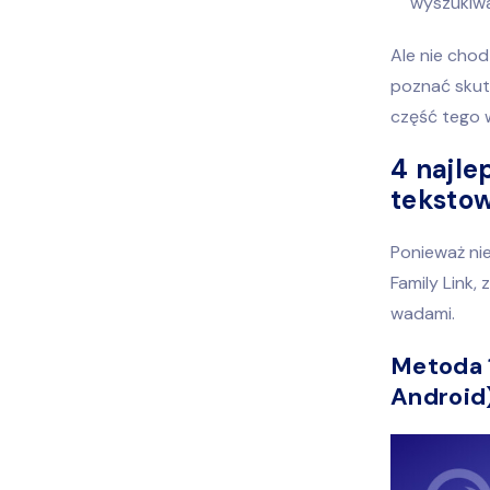
wyszukiwa
Ale nie cho
poznać skut
część tego w
4 najle
teksto
Ponieważ ni
Family Link,
wadami.
Metoda 1
Android