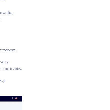
kownika,
w
otrzebom.
 Eyezy
ie potrzeby.
cji