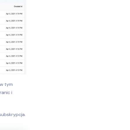
 w tym
anic i
subskrypcja.