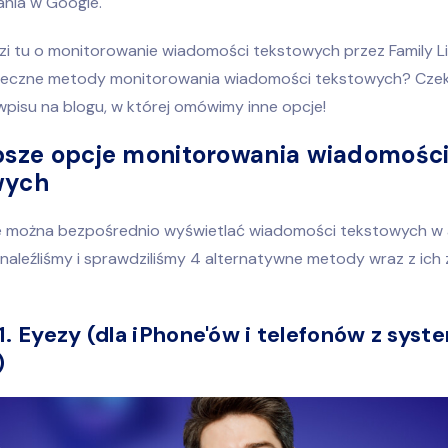
nia w Google.
dzi tu o monitorowanie wiadomości tekstowych przez Family L
eczne metody monitorowania wiadomości tekstowych? Czeka
pisu na blogu, w której omówimy inne opcje!
psze opcje monitorowania wiadomośc
wych
e można bezpośrednio wyświetlać wiadomości tekstowych w a
 znaleźliśmy i sprawdziliśmy 4 alternatywne metody wraz z ich 
. Eyezy (dla iPhone'ów i telefonów z sys
)