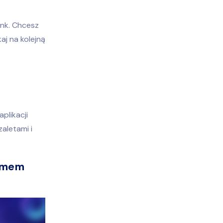
ink. Chcesz
j na kolejną
i
plikacji
zaletami i
temem