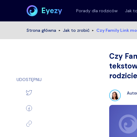
Eyezy
Porady dla rodziców
Jak t
Strona główna
Jak to zrobić
Czy Family Link m
Czy Fam
tekstow
rodzici
UDOSTĘPNIJ
Auto