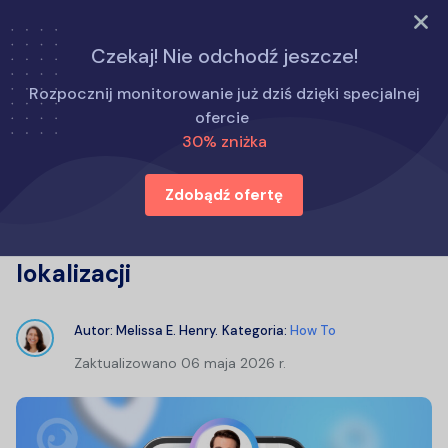
WYPRÓBUJ TERAZ
Czekaj! Nie odchodź jeszcze!
Strona główna
Jak to zrobić
Rozpocznij monitorowanie już dziś dzięki specjalnej
Jak śledzić telefon bez dostępu do niego: najlepsze
ofercie
metody łatwej lokalizacji
30% zniżka
Zdobądź ofertę
Jak śledzić telefon bez dostępu do
niego: najlepsze metody łatwej
lokalizacji
Autor:
Melissa E. Henry
.
Kategoria:
How To
Zaktualizowano
06 maja 2026 r.