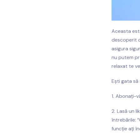
Aceasta este
descoperit d
asigura sigur
nu putem pro
relaxat te ve
Ești gata să 
Abonați-v
Lasă un li
întrebările:
funcție ați î