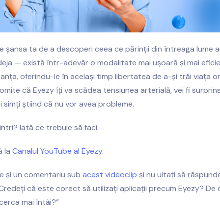
 șansa ta de a descoperi ceea ce părinții din întreaga lume 
eja — există într-adevăr o modalitate mai ușoară și mai eficie
anța, oferindu-le în același timp libertatea de a-și trăi viața onl
mite că Eyezy îți va scădea tensiunea arterială, vei fi surprin
i simți știind că nu vor avea probleme.
intri? Iată ce trebuie să faci:
ă la
Canalul YouTube al Eyezy
.
ke și un comentariu sub
acest videoclip
și nu uitați să răspunde
 “Credeți că este corect să utilizați aplicații precum Eyezy? De
ncerca mai întâi?”