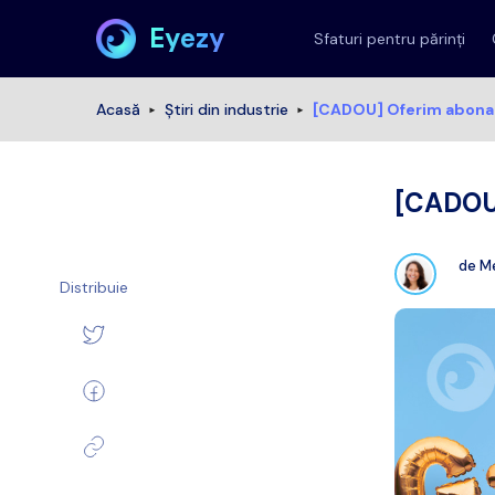
Eyezy
Sfaturi pentru părinți
Acasă
Știri din industrie
[CADOU] Oferim abona
[CADOU]
de
Me
Distribuie