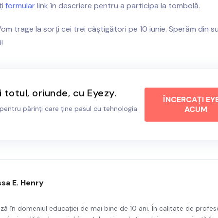
ți
formular
link în descriere pentru a participa la tombolă.
om trage la sorți cei trei câștigători pe 10 iunie. Sperăm din suf
!
 totul, oriunde, cu Eyezy.
ÎNCERCAȚI EY
 pentru părinți care ține pasul cu tehnologia
ACUM
ssa E. Henry
ză în domeniul educației de mai bine de 10 ani. În calitate de profes