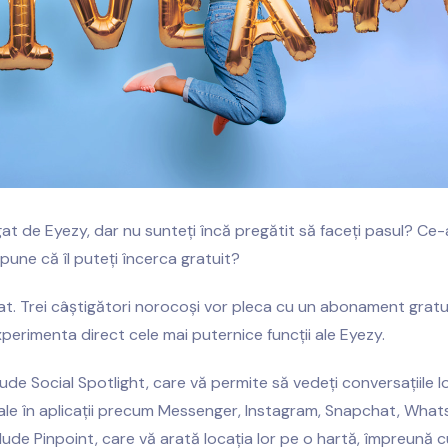
igat de Eyezy, dar nu sunteți încă pregătit să faceți pasul? Ce
une că îl puteți încerca gratuit?
t. Trei câștigători norocoși vor pleca cu un abonament gratui
perimenta direct cele mai puternice funcții ale Eyezy.
ude Social Spotlight, care vă permite să vedeți conversațiile l
iale în aplicații precum Messenger, Instagram, Snapchat, What
clude Pinpoint, care vă arată locația lor pe o hartă, împreună c