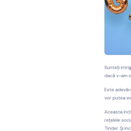
Sunteți intr
dacă v-am sp
Este adevăra
vor putea ex
Aceasta incl
rețelele soc
Tinder. Și in