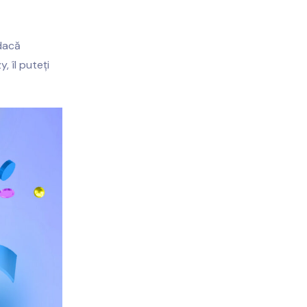
 dacă
, îl puteți