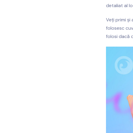
detaliat al l
Veți primi și
folosesc cuv
folosi dacă c