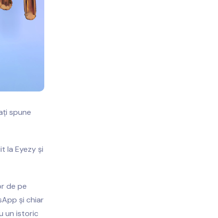
-ați spune
t la Eyezy și
or de pe
sApp și chiar
u un istoric