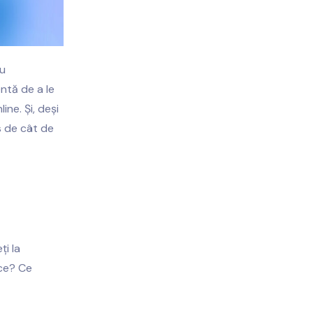
au
ntă de a le
ine. Și, deși
s de cât de
ți la
 ce? Ce