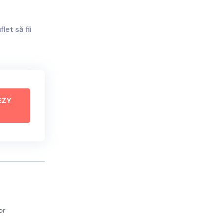
let să fii
EZY
or