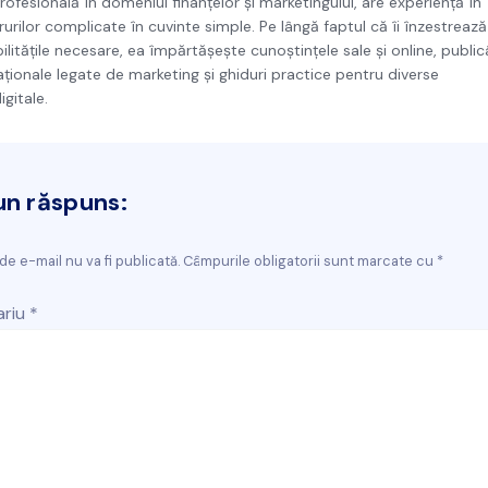
ofesională în domeniul finanțelor și marketingului, are experiență în
rurilor complicate în cuvinte simple. Pe lângă faptul că îi înzestreaz
abilitățile necesare, ea împărtășește cunoștințele sale și online, publi
ționale legate de marketing și ghiduri practice pentru diverse
gitale.
un răspuns:
de e-mail nu va fi publicată. Câmpurile obligatorii sunt marcate cu *
riu
*