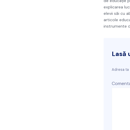
de educație pr
explicarea luc
elevii săi cu 
articole educa
instrumente di
Lasă 
Adresa ta 
Comenta