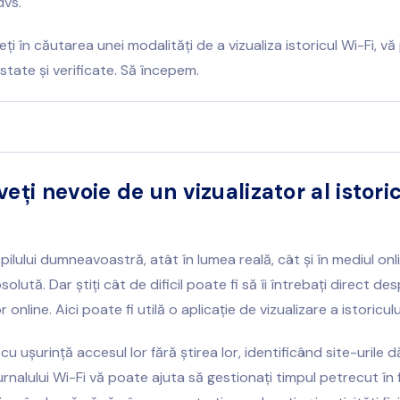
dvs.
eți în căutarea unei modalități de a vizualiza istoricul Wi-Fi, 
testate și verificate. Să începem.
eți nevoie de un vizualizator al istori
pilului dumneavoastră, atât în lumea reală, cât și în mediul onl
solută. Dar știți cât de dificil poate fi să îi întrebați direct de
or online. Aici poate fi utilă o aplicație de vizualizare a istoriculu
cu ușurință accesul lor fără știrea lor, identificând site-urile 
urnalului Wi-Fi vă poate ajuta să gestionați timpul petrecut în 