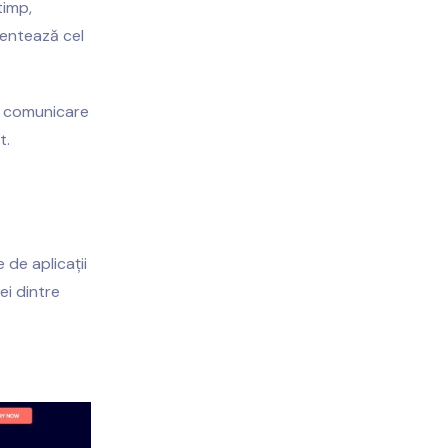
timp,
ventează cel
și comunicare
t.
 de aplicații
ei dintre