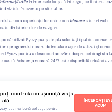
informații utile
în interesele lor și să înțelegeți ce îi intereseaz
nd vizitele frecvente pe site-ul lor.
rolul asupra experienței lor online prin
blocare
site-uri web
ate din istoricul lor de navigare.
pe să utilizați Eyezy, pur și simplu selectați tipul de abonament
torul programului nostru de instalare ușor de utilizat și conec
ord Eyezy pentru a descoperi adevărul despre cei dragi și a lua
e cauză. Asistența noastră 24/7 este disponibilă oricând ave
oți controla cu ușurință viața
tală.
ÎNCERCAȚI EY
ACUM
 Eyezy, cea mai bună aplicație pentru