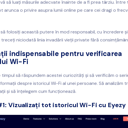
ă să luați măsurile adecvate înainte de a fi prea târziu. Între 
ot arunca o privire asupra lumii online pe care cei dragi o frec
i să folosiți această putere în mod responsabil, cu încredere 
treceți niciodată linia invadării vieții private fără consimțămân
ații indispensabile pentru verificarea
lui Wi-Fi
 timpul să răspundem acestei curiozități și să verificăm o serie
formații despre istoricul Wi-Fi al unei persoane. Să analizăm tr
ații și să înțelegem cum funcționează.
#1: Vizualizați tot istoricul Wi-Fi cu Eyezy