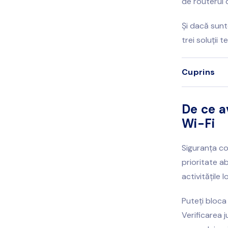
de routerul 
Și dacă sunt
trei soluții 
Cuprins
De ce av
Wi-Fi
Siguranța co
prioritate ab
activitățile l
Puteți bloca 
Verificarea j