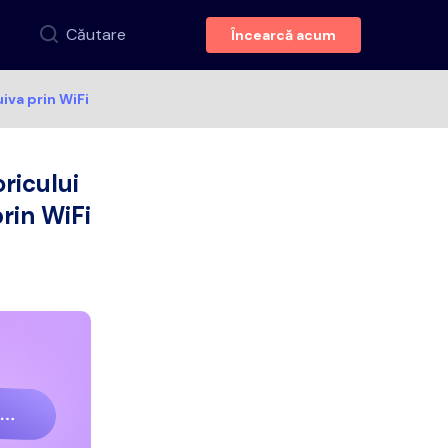
Căutare
Încearcă acum
uiva prin WiFi
oricului
prin WiFi