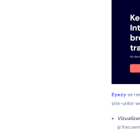
Eyezy
se rem
site-urilor w
Vizualiza
și frecven