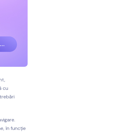
nt,
ă cu
trebări
avigare.
e, în funcție