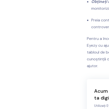
Obțineți 
monitorizâ
Preia cont
controvers
Pentru a înce
Eyezy cu aju
tabloul de b
cunoștință d
ajutor.
Acum p
ta digi
Utilizați