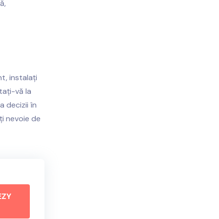
ă,
, instalați
tați-vă la
 decizii în
ți nevoie de
EZY