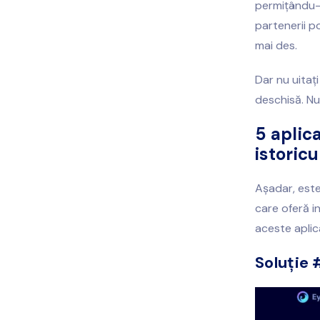
permițându-v
partenerii p
mai des.
Dar nu uitaț
deschisă. Nu 
5 aplic
istoricu
Așadar, este
care oferă in
aceste aplic
Soluție 