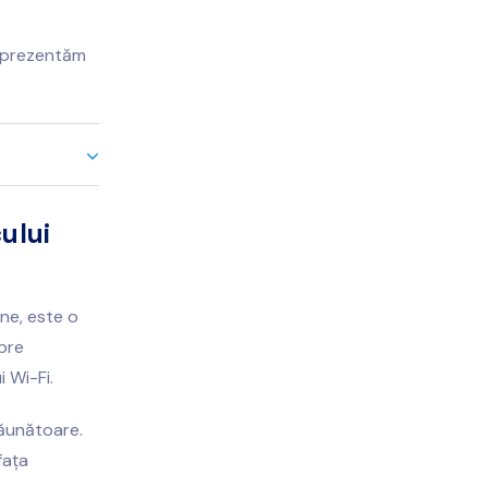
vă prezentăm
cului
ine, este o
spre
i Wi-Fi.
dăunătoare.
fața