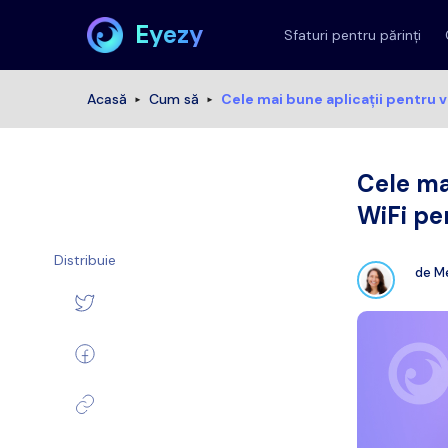
Eyezy
Sfaturi pentru părinți
Acasă
Cum să
Cele mai bune aplicații pentru vi
Cele mai
WiFi pen
Distribuie
de
Me