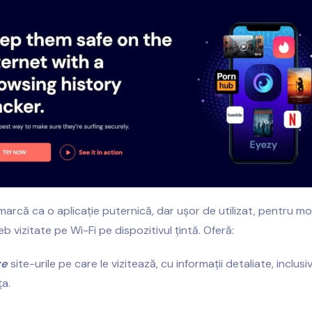
arcă ca o aplicație puternică, dar ușor de utilizat, pentru mo
eb vizitate pe Wi-Fi pe dispozitivul țintă. Oferă:
re
site-urile pe care le vizitează, cu informații detaliate, inclusiv
ța.