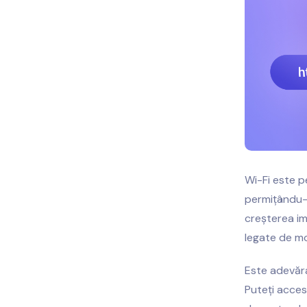
Wi-Fi este p
permițându-
creșterea imp
legate de mo
Este adevăra
Puteți accesa