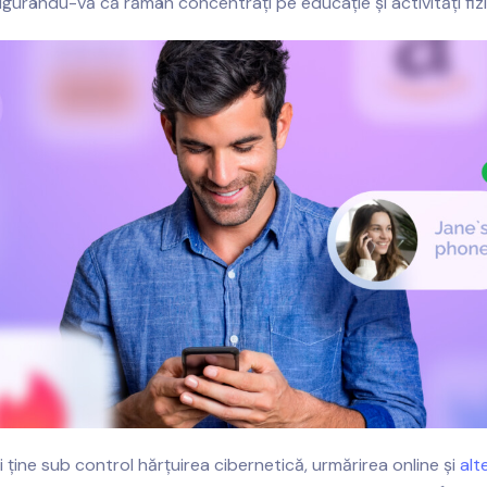
sigurându-vă că rămân concentrați pe educație și activități fizi
i ține sub control hărțuirea cibernetică, urmărirea online și
alt