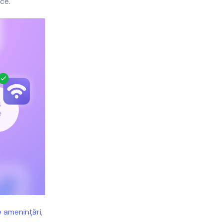
ce.
e amenințări
,