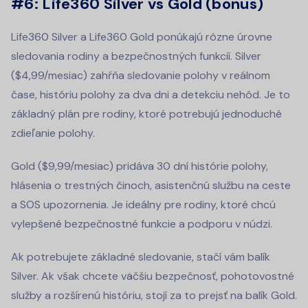
#6: L
ife360 Silver vs Gold (
bonus)
Life360 Silver a Life360 Gold ponúkajú rôzne úrovne
sledovania rodiny a bezpečnostných funkcií. Silver
($4,99/mesiac) zahŕňa sledovanie polohy v reálnom
čase, históriu polohy za dva dni a detekciu nehôd. Je to
základný plán pre rodiny, ktoré potrebujú jednoduché
zdieľanie polohy.
Gold ($9,99/mesiac) pridáva 30 dní histórie polohy,
hlásenia o trestných činoch, asistenčnú službu na ceste
a SOS upozornenia. Je ideálny pre rodiny, ktoré chcú
vylepšené bezpečnostné funkcie a podporu v núdzi.
Ak potrebujete základné sledovanie, stačí vám balík
Silver. Ak však chcete väčšiu bezpečnosť, pohotovostné
služby a rozšírenú históriu, stojí za to prejsť na balík Gold.