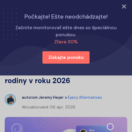
Vyskúšajte teraz
Počkajte! Ešte neodchádzajte!
Domov
Alternatívy k Eyezy
Začnite monitorovať ešte dnes so špeciálnou
Najlepšie alternatívy Life360: Najlepšie aplikácie na
ponukou
sledovanie rodiny v roku 2026
Zľava 30%
Získajte ponuku
Najlepšie alternatívy Life360:
Najlepšie aplikácie na sledovanie
rodiny v roku 2026
autorom
Jeremy Heyer
v
Eyezy Alternatives
Aktualizované
06 apr, 2026