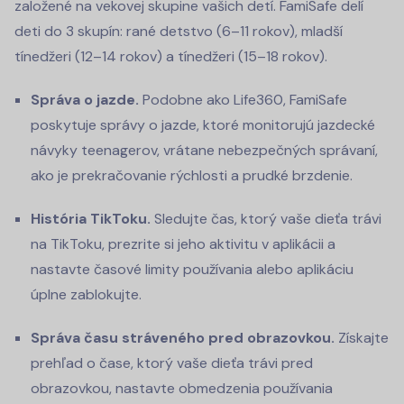
založené na vekovej skupine vašich detí. FamiSafe delí
deti do 3 skupín: rané detstvo (6–11 rokov), mladší
tínedžeri (12–14 rokov) a tínedžeri (15–18 rokov).
Správa o jazde.
Podobne ako Life360, FamiSafe
poskytuje správy o jazde, ktoré monitorujú jazdecké
návyky teenagerov, vrátane nebezpečných správaní,
ako je prekračovanie rýchlosti a prudké brzdenie.
História TikToku.
Sledujte čas, ktorý vaše dieťa trávi
na TikToku, prezrite si jeho aktivitu v aplikácii a
nastavte časové limity používania alebo aplikáciu
úplne zablokujte.
Správa času stráveného pred obrazovkou.
Získajte
prehľad o čase, ktorý vaše dieťa trávi pred
obrazovkou, nastavte obmedzenia používania