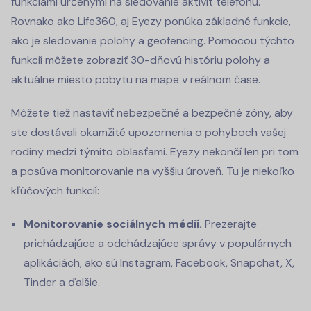
funkciami určenými na sledovanie aktivít telefónu.
Rovnako ako Life360, aj Eyezy ponúka základné funkcie,
ako je sledovanie polohy a geofencing. Pomocou týchto
funkcií môžete zobraziť 30-dňovú históriu polohy a
aktuálne miesto pobytu na mape v reálnom čase.
Môžete tiež nastaviť nebezpečné a bezpečné zóny, aby
ste dostávali okamžité upozornenia o pohyboch vašej
rodiny medzi týmito oblasťami. Eyezy nekončí len pri tom
a posúva monitorovanie na vyššiu úroveň. Tu je niekoľko
kľúčových funkcií:
Monitorovanie sociálnych médií.
Prezerajte
prichádzajúce a odchádzajúce správy v populárnych
aplikáciách, ako sú Instagram, Facebook, Snapchat, X,
Tinder a ďalšie.