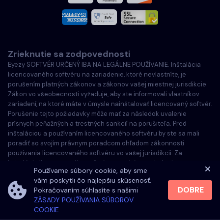
Francúzština
Taliansky
Zrieknutie sa zodpovednosti
Português
Eyezy SOFTVÉR URČENÝ IBA NA LEGÁLNE POUŽÍVANIE. Inštalácia
licencovaného softvéru na zariadenie, ktoré nevlastníte, je
Türkçe
porušením platných zákonov a zákonov vašej miestnej jurisdikcie.
Zákon vo všeobecnosti vyžaduje, aby ste informovali vlastníkov
zariadení, na ktoré máte v úmysle nainštalovať licencovaný softvér.
Poľský
Porušenie tejto požiadavky môže mať za následok uvalenie
prísnych peňažných a trestných sankcií na porušiteľa. Pred
inštaláciou a používaním licencovaného softvéru by ste sa mali
poradiť so svojím právnym poradcom ohľadom zákonnosti
používania licencovaného softvéru vo vašej jurisdikcii. Za
inštaláciu licencovaného softvéru na takéto zariadenie ste
Používame súbory cookie, aby sme
zodpovední výlučne vy a ste si vedomí, že spoločnosť Eyezy
vám poskytli čo najlepšiu skúsenosť.
nemôže byť za to zodpovedná.
DOBRE
Pokračovaním súhlasíte s našimi
ZÁSADY POUŽÍVANIA SÚBOROV
COOKIE
©
2026
Eyezy. All rights reserved.