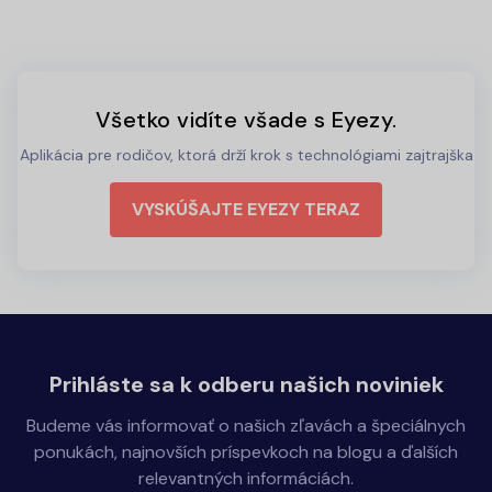
Všetko vidíte všade s Eyezy.
Aplikácia pre rodičov, ktorá drží krok s technológiami zajtrajška
VYSKÚŠAJTE EYEZY TERAZ
Prihláste sa k odberu našich noviniek
Budeme vás informovať o našich zľavách a špeciálnych
ponukách, najnovších príspevkoch na blogu a ďalších
relevantných informáciách.