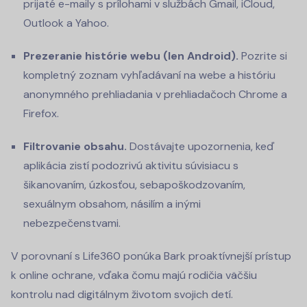
prijaté e-maily s prílohami v službách Gmail, iCloud,
Outlook a Yahoo.
Prezeranie histórie webu (len Android).
Pozrite si
kompletný zoznam vyhľadávaní na webe a históriu
anonymného prehliadania v prehliadačoch Chrome a
Firefox.
Filtrovanie obsahu.
Dostávajte upozornenia, keď
aplikácia zistí podozrivú aktivitu súvisiacu s
šikanovaním, úzkosťou, sebapoškodzovaním,
sexuálnym obsahom, násilím a inými
nebezpečenstvami.
V porovnaní s Life360 ponúka Bark proaktívnejší prístup
k online ochrane, vďaka čomu majú rodičia väčšiu
kontrolu nad digitálnym životom svojich detí.