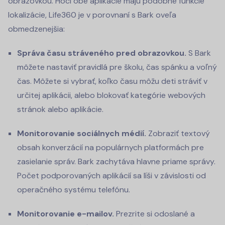
obrazovkou. Hoci obe aplikácie majú podobné funkcie
lokalizácie, Life360 je v porovnaní s Bark oveľa
obmedzenejšia:
Správa času stráveného pred obrazovkou.
S Bark
môžete nastaviť pravidlá pre školu, čas spánku a voľný
čas. Môžete si vybrať, koľko času môžu deti stráviť v
určitej aplikácii, alebo blokovať kategórie webových
stránok alebo aplikácie.
Monitorovanie sociálnych médií.
Zobraziť textový
obsah konverzácií na populárnych platformách pre
zasielanie správ. Bark zachytáva hlavne priame správy.
Počet podporovaných aplikácií sa líši v závislosti od
operačného systému telefónu.
Monitorovanie e-mailov.
Prezrite si odoslané a