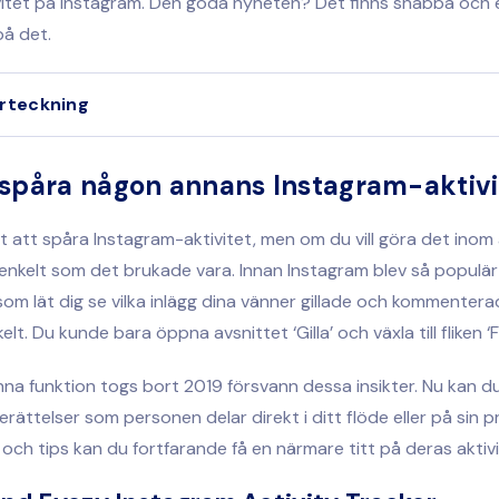
vitet på Instagram. Den goda nyheten? Det finns snabba och 
på det.
örteckning
spåra någon annans Instagram-aktivi
gt att spåra Instagram-aktivitet, men om du vill göra det inom
a enkelt som det brukade vara. Innan Instagram blev så populä
som lät dig se vilka inlägg dina vänner gillade och kommenter
lt. Du kunde bara öppna avsnittet ‘Gilla’ och växla till fliken ‘Fö
nna funktion togs bort 2019 försvann dessa insikter. Nu kan d
berättelser som personen delar direkt i ditt flöde eller på sin p
 och tips kan du fortfarande få en närmare titt på deras aktivi