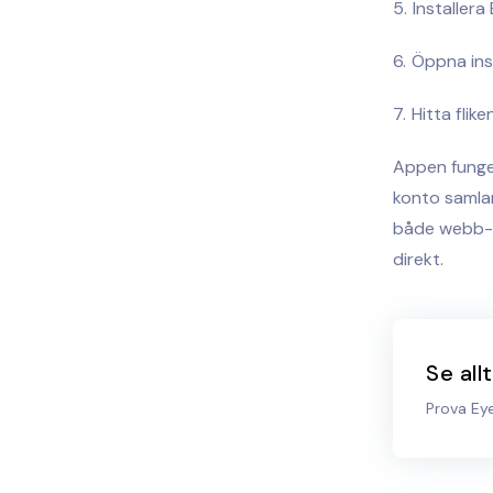
Installera
Öppna ins
Hitta flik
Appen funger
konto samlar
både webb- oc
direkt.
Se all
Prova Ey