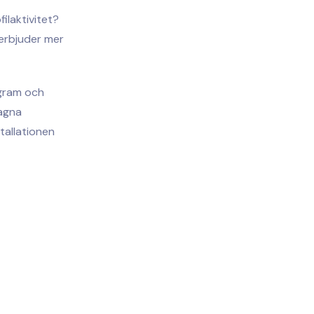
ilaktivitet?
 erbjuder mer
agram och
tagna
tallationen