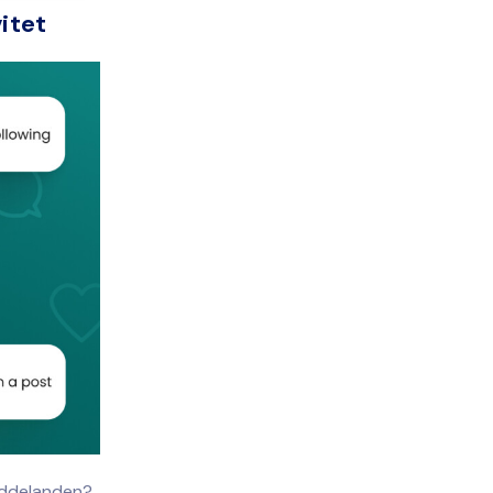
itet
eddelanden?