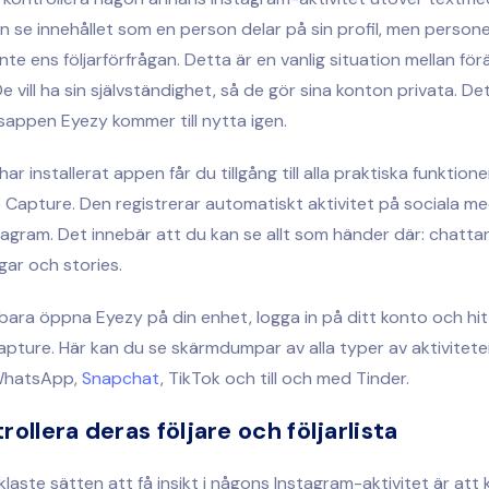
man se innehållet som en person delar på sin profil, men person
nte ens följarförfrågan. Detta är en vanlig situation mellan för
e vill ha sin självständighet, så de gör sina konton privata. De
appen Eyezy kommer till nytta igen.
har installerat appen får du tillgång till alla praktiska funktion
 Capture. Den registrerar automatiskt aktivitet på sociala me
stagram. Det innebär att du kan se allt som händer där: chattar,
gar och stories.
ara öppna Eyezy på din enhet, logga in på ditt konto och hitt
pture. Här kan du se skärmdumpar av alla typer av aktivitete
 WhatsApp,
Snapchat
, TikTok och till och med Tinder.
rollera deras följare och följarlista
klaste sätten att få insikt i någons Instagram-aktivitet är att 