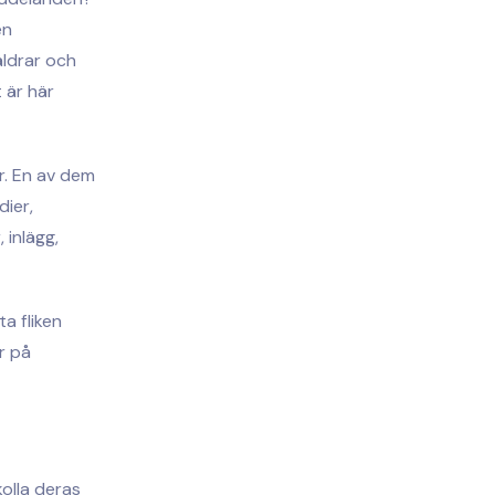
en
äldrar och
t är här
er. En av dem
dier,
 inlägg,
a fliken
r på
kolla deras