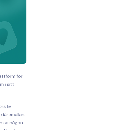
attform för
 i sitt
rs liv
t däremellan.
an se någon