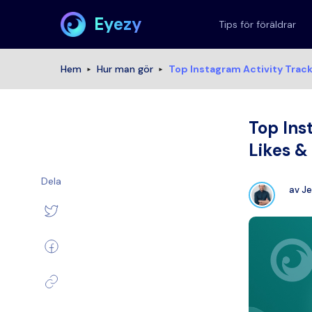
Eyezy
Tips för föräldrar
Hem
Hur man gör
Top Instagram Activity Tracke
Top Ins
Likes &
Dela
av
Je