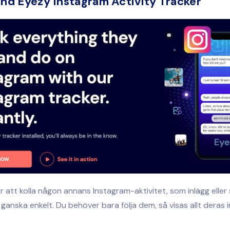
nd Eyezy Instagram Activity Tracker
er att kolla någon annans Instagram-aktivitet, som inlägg eller
 ganska enkelt. Du behöver bara följa dem, så visas allt deras in