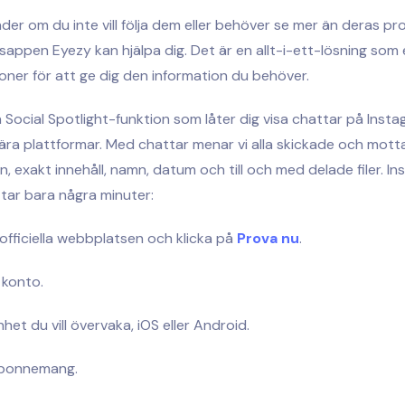
er om du inte vill följa dem eller behöver se mer än deras prof
appen Eyezy kan hjälpa dig. Det är en allt-i-ett-lösning som
oner för att ge dig den information du behöver.
 Social Spotlight-funktion som låter dig visa chattar på Inst
ära plattformar. Med chattar menar vi alla skickade och mot
 exakt innehåll, namn, datum och till och med delade filer. Ins
 tar bara några minuter:
 officiella webbplatsen och klicka på
Prova nu
.
 konto.
nhet du vill övervaka, iOS eller Android.
abonnemang.