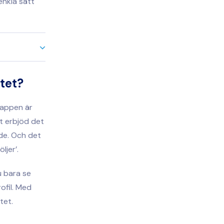
enkla sätt
tet?
 appen är
rt erbjöd det
ade. Och det
ljer’.
u bara se
rofil. Med
tet.