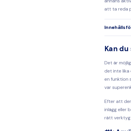
annans akti
att ta reda 
Innehållsf
Kan du 
Det är möjli
det inte lik
en funktion 
var superenke
Efter att de
inlägg eller 
rätt verktyg