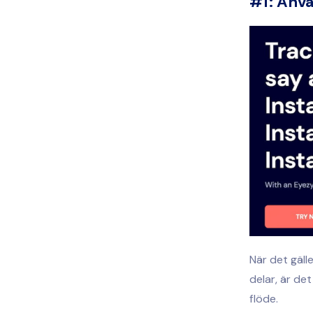
#1: Anvä
När det gäll
delar, är det
flöde.