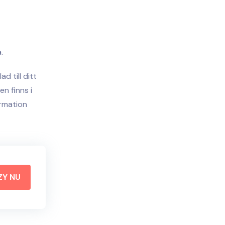
.
d till ditt
n finns i
ormation
ZY NU