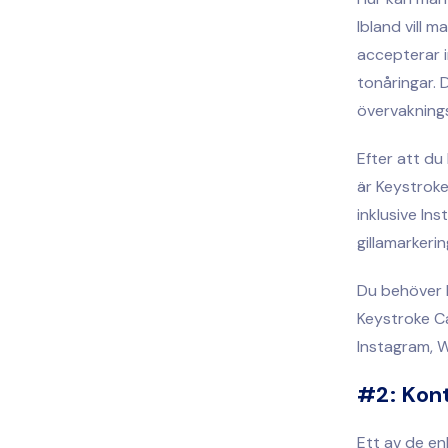
Ibland vill 
accepterar i
tonåringar. D
övervaknings
Efter att du 
är Keystroke
inklusive In
gillamarkerin
Du behöver b
Keystroke Ca
Instagram,
#2:
Kont
Ett av de en