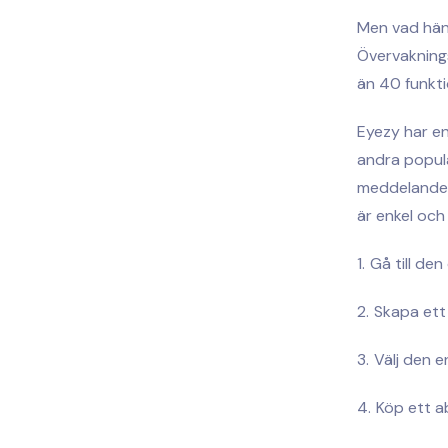
Men vad händ
Övervaknings
än 40 funkti
Eyezy har en
andra popul
meddelanden,
är enkel och
Gå till den
Skapa ett
Välj den e
Köp ett 