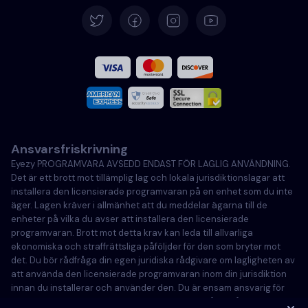
Deutsch
Español
Français
Italiano
Ansvarsfriskrivning
Portugisiska
Eyezy PROGRAMVARA AVSEDD ENDAST FÖR LAGLIG ANVÄNDNING.
Det är ett brott mot tillämplig lag och lokala jurisdiktionslagar att
Türkçe
installera den licensierade programvaran på en enhet som du inte
äger. Lagen kräver i allmänhet att du meddelar ägarna till de
enheter på vilka du avser att installera den licensierade
Polski
programvaran. Brott mot detta krav kan leda till allvarliga
ekonomiska och straffrättsliga påföljder för den som bryter mot
det. Du bör rådfråga din egen juridiska rådgivare om lagligheten av
att använda den licensierade programvaran inom din jurisdiktion
innan du installerar och använder den. Du är ensam ansvarig för
att installera den licensierade programvaran på en sådan enhet