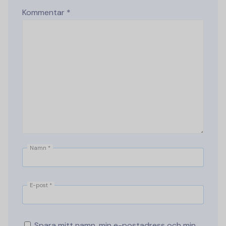
Kommentar
*
Namn
*
E-post
*
Spara mitt namn, min e-postadress och min