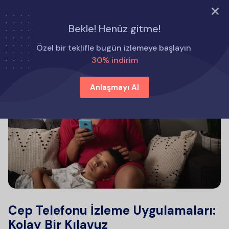
ŞİMDİ DENE
Bekle! Henüz gitme!
Özel bir teklifle bugün izlemeye başlayın
30% indirim
Anlaşmayı Al
Cep Telefonu İzleme Uygulamaları:
Kolay Bir Kılavuz