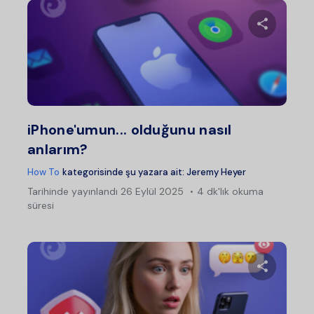
Bu maka
Twitter
Fac
iPhone'umun... olduğunu nasıl
anlarım?
How To
kategorisinde şu yazara ait:
Jeremy Heyer
Tarihinde yayınlandı
26 Eylül 2025
4 dk'lık okuma
süresi
Bu maka