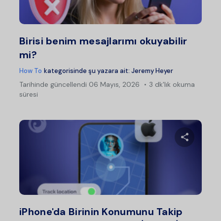
Twitter
Fac
Birisi benim mesajlarımı okuyabilir
mi?
How To
kategorisinde şu yazara ait:
Jeremy Heyer
Tarihinde güncellendi
06 Mayıs, 2026
3 dk'lık okuma
süresi
Bu maka
Twitter
Fac
iPhone'da Birinin Konumunu Takip