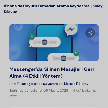
iPhone'da Duyuru Olmadan Arama Kaydetme | Kolay
Kılavuz
Bu maka
Twitter
Fac
Messenger'da Silinen Mesajları Geri
Alma (4 Etkili Yöntem)
How To
kategorisinde şu yazara ait:
Melissa E. Henry
Tarihinde güncellendi
06 Mayıs, 2026
4 dk'lık okuma
süresi