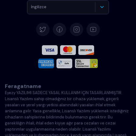
İngilizce
Almanca
İspanyolca
Fransızca
İtalyanca
Feragatname
Portekizce
Eyezy YAZILIMI SADECE YASAL KULLANIM İÇİN TASARLANMIŞTIR.
Lisanslı Yazılımı sahip olmadığınız bir cihaza yüklemek, geçerli
Türkçe
yasaları ve yerel yargı yetkisi alanındaki yasaları ihlal etmek
anlamına gelir. Yasa genellikle, Lisanslı Yazılımı yüklemek istediğiniz
cihazların sahiplerine bildirimde bulunmanızı gerektirir. Bu
Polonya
gerekliliğin ihlali, ihlal eden kişiye ağır para cezaları ve cezai
yaptırımlar uygulanmasına neden olabilir. Lisanslı Yazılımı
yüklemeden ve kullanmadan önce, kendi yargı alanınızda Lisanslı