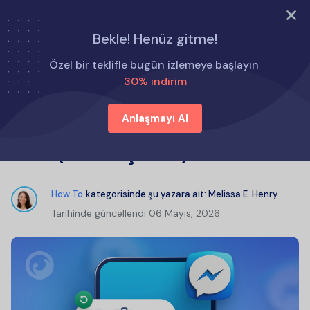
ŞİMDİ DENE
Bekle! Henüz gitme!
Ana Sayfa
Nasıl Yapılır
Özel bir teklifle bugün izlemeye başlayın
Messenger'da Silinen Mesajları Geri Alma (4 Etkili Çözüm)
30% indirim
Anlaşmayı Al
Messenger'da Silinen Mesajları Geri
Alma (4 Etkili Çözüm)
How To
kategorisinde şu yazara ait:
Melissa E. Henry
Tarihinde güncellendi
06 Mayıs, 2026