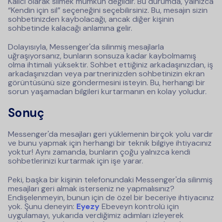
Kalıcı olarak silmek mümkün değildir. Bu durumda, yalnızca
“Kendin için sil” seçeneğini seçebilirsiniz. Bu, mesajın sizin
sohbetinizden kaybolacağı, ancak diğer kişinin
sohbetinde kalacağı anlamına gelir.
Dolayısıyla, Messenger'da silinmiş mesajlarla
uğraşıyorsanız, bunların sonsuza kadar kaybolmamış
olma ihtimali yüksektir. Sohbet ettiğiniz arkadaşınızdan, iş
arkadaşınızdan veya partnerinizden sohbetinizin ekran
görüntüsünü size göndermesini isteyin. Bu, herhangi bir
sorun yaşamadan bilgileri kurtarmanın en kolay yoludur.
Sonuç
Messenger'da mesajları geri yüklemenin birçok yolu vardır
ve bunu yapmak için herhangi bir teknik bilgiye ihtiyacınız
yoktur! Aynı zamanda, bunların çoğu yalnızca kendi
sohbetlerinizi kurtarmak için işe yarar.
Peki, başka bir kişinin telefonundaki Messenger'da silinmiş
mesajları geri almak isterseniz ne yapmalısınız?
Endişelenmeyin, bunun için de özel bir beceriye ihtiyacınız
yok. Şunu deneyin:
Eyezy
Ebeveyn kontrolü için
uygulamayı, yukarıda verdiğimiz adımları izleyerek