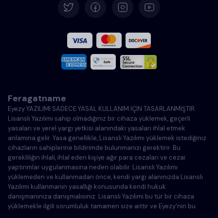
İspanyolca
Fransızca
İtalyanca
Feragatname
Portekizce
Eyezy YAZILIMI SADECE YASAL KULLANIM İÇİN TASARLANMIŞTIR.
Lisanslı Yazılımı sahip olmadığınız bir cihaza yüklemek, geçerli
Türkçe
yasaları ve yerel yargı yetkisi alanındaki yasaları ihlal etmek
anlamına gelir. Yasa genellikle, Lisanslı Yazılımı yüklemek istediğiniz
cihazların sahiplerine bildirimde bulunmanızı gerektirir. Bu
Polonya
gerekliliğin ihlali, ihlal eden kişiye ağır para cezaları ve cezai
yaptırımlar uygulanmasına neden olabilir. Lisanslı Yazılımı
yüklemeden ve kullanmadan önce, kendi yargı alanınızda Lisanslı
Yazılımı kullanmanın yasallığı konusunda kendi hukuk
danışmanınıza danışmalısınız. Lisanslı Yazılımı bu tür bir cihaza
yüklemekle ilgili sorumluluk tamamen size aittir ve Eyezy'nin bu
konuda sorumlu tutulamayacağını kabul edersiniz.