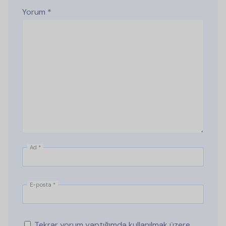
Yorum
*
Ad
*
E-posta
*
Tekrar yorum yaptığımda kullanılmak üzere