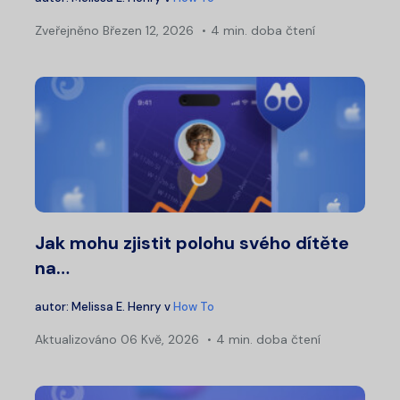
Zveřejněno
Březen 12, 2026
4 min. doba čtení
Jak mohu zjistit polohu svého dítěte
na…
autor:
Melissa E. Henry
v
How To
Aktualizováno
06 Kvě, 2026
4 min. doba čtení