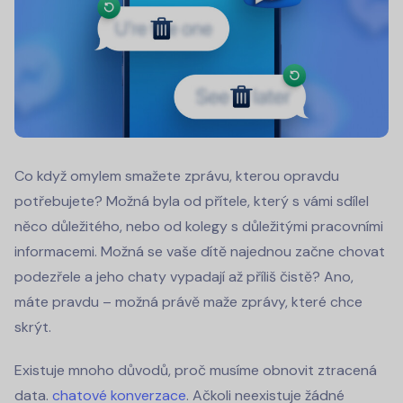
Co když omylem smažete zprávu, kterou opravdu
potřebujete? Možná byla od přítele, který s vámi sdílel
něco důležitého, nebo od kolegy s důležitými pracovními
informacemi. Možná se vaše dítě najednou začne chovat
podezřele a jeho chaty vypadají až příliš čistě? Ano,
máte pravdu – možná právě maže zprávy, které chce
skrýt.
Existuje mnoho důvodů, proč musíme obnovit ztracená
data.
chatové konverzace
. Ačkoli neexistuje žádné