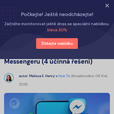
VYZKOUŠET NYNÍ
Počkejte! Ještě neodcházejte!
Domů
Jak na to
Začněte monitorovat ještě dnes se speciální nabídkou
Jak obnovit smazané zprávy v Messengeru (4 účinná
Sleva 30%
řešení)
Získejte nabídku
Jak obnovit smazané zprávy v
Messengeru (4 účinná řešení)
Aktualizováno
06 Kvě,
autor:
Melissa E. Henry
v
How To
2026