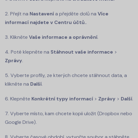
Přejít na
Nastavení
a přejděte dolů na
Více
informací najdete v Centru účtů.
.
Klikněte
Vaše informace a oprávnění
.
Poté klepněte na
Stáhnout
vaše informace
>
Zprávy
.
Vyberte profily, ze kterých chcete stáhnout data, a
klikněte na
Další
.
Klepněte
Konkrétní typy informací
>
Zprávy
>
Další
.
Vyberte místo, kam chcete kopii uložit (Dropbox nebo
Google Drive).
Vyberte časové období, vytvořte soubor a stáhněte