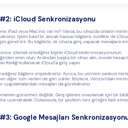
#2: iCloud Senkronizasyonu
hone, iPad veya Mac'iniz var mı? Varsa, bu cihazda onların metin
lirsiniz. İşlem basittir, ancak hassas bilgilere, özellikle de iClou
işim gerektirir. Bu bilgilerle, ek cihaza giriş yaparak mesajlara eriş
nce, izlemek istediğiniz kişinin iCloud senkronizasyonunun
diğinden emin olun. Ardından başka bir cihaz alın, önceki hesapt
e Kimliği kullanarak iCloud'a giriş yapın.
aradığınız bilgilere erişebilirsiniz. Ayrıca, bu yöntem sadece meti
en diğer tüm verileri de geri yükler. Böylece, Verizon'daki metin
er uygulamalardaki mesajları da görebilirsiniz.
amen görünmez değildir. Giriş işlemini onaylamak için bir bildir
e uyandırabilir. Dolayısıyla, bir şeylerin ters gittiğini fark etme 
3: Google Mesajları Senkronizasyon