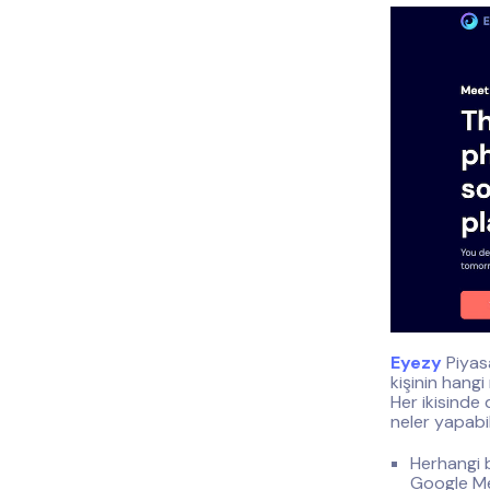
Eyezy
Piyasa
kişinin hangi
Her ikisinde 
neler yapabil
Herhangi 
Google Me