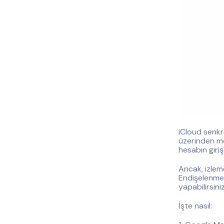
iCloud senk
üzerinden mes
hesabın giriş
Ancak, izleme
Endişelenmey
yapabilirsiniz
İşte nasıl: