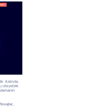
r. Aslında,
izleyebilir.
gulamanın
esajlar,