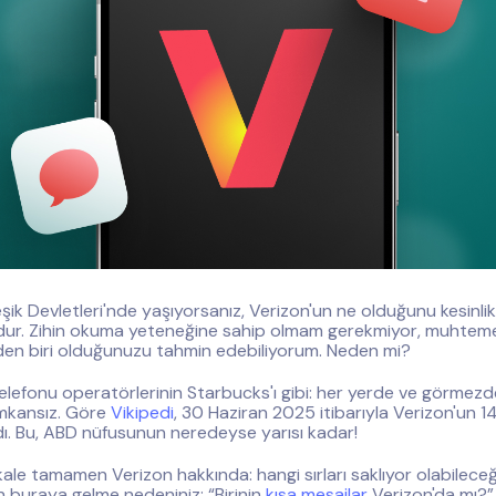
şik Devletleri'nde yaşıyorsanız, Verizon'un ne olduğunu kesinlik
dur. Zihin okuma yeteneğine sahip olmam gerekmiyor, muhteme
den biri olduğunuzu tahmin edebiliyorum. Neden mi?
lefonu operatörlerinin Starbucks'ı gibi: her yerde ve görmez
mkansız. Göre
Vikipedi
, 30 Haziran 2025 itibarıyla Verizon'un 1
ı. Bu, ABD nüfusunun neredeyse yarısı kadar!
ale tamamen Verizon hakkında: hangi sırları saklıyor olabileceğ
in buraya gelme nedeniniz: “Birinin
kısa mesajlar
Verizon'da mı?”