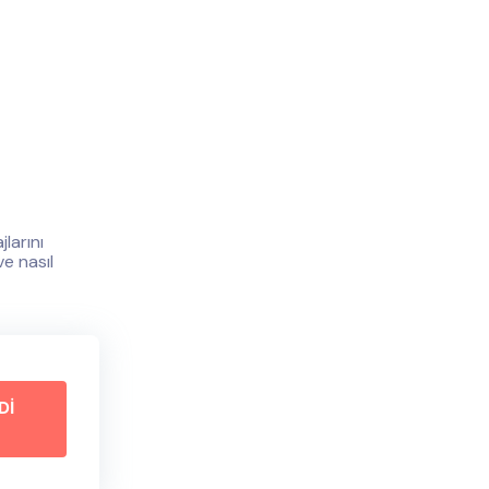
larını
e nasıl
Dİ