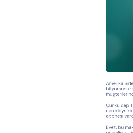
Amerika Birle
biliyorsunuz
müşterilerin
Çünkü cep te
neredeyse i
abonesi vard
Evet, bu mak
önemlisi, siz