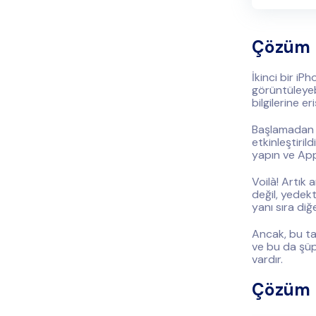
Çözüm 
İkinci bir iP
görüntüleyebi
bilgilerine er
Başlamadan ö
etkinleştiril
yapın ve Appl
Voilà! Artık 
değil, yedekt
yanı sıra diğ
Ancak, bu tam
ve bu da şüph
vardır.
Çözüm #