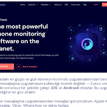
daki en güçlü ve gizli ebeveyn kontrolü uygulamalarından biridi
 mesajlaşma uygulamasını kullandığı önemli değildir — Eyezy onu 
de sorunsuz bir şekilde çalışır.
iOS
ve
Android
cihazlar. Bu uy
diğine bir göz atalım:
bir mesajlaşma uygulamasından mesajları görüntüleyin: Apple M
sajlar, Viber, WhatsApp ve daha fazlası.