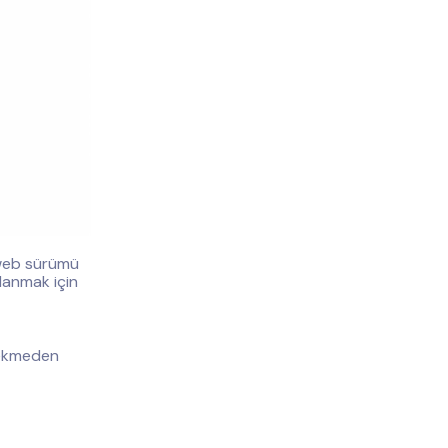
 web sürümü
llanmak için
çekmeden