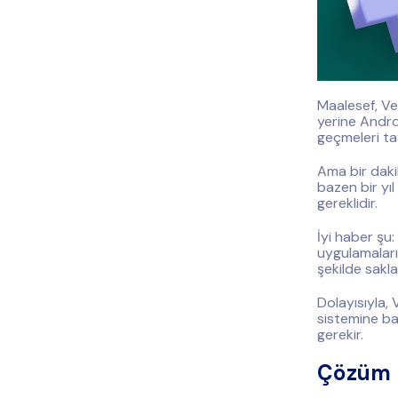
Maalesef, V
yerine Andro
geçmeleri tav
Ama bir daki
bazen bir yı
gereklidir.
İyi haber şu
uygulamaları
şekilde sak
Dolayısıyla, 
sistemine ba
gerekir.
Çözüm 