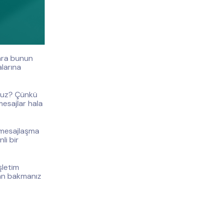
lara bunun
larına
oruz? Çünkü
mesajlar hala
 mesajlaşma
li bir
şletim
dan bakmanız