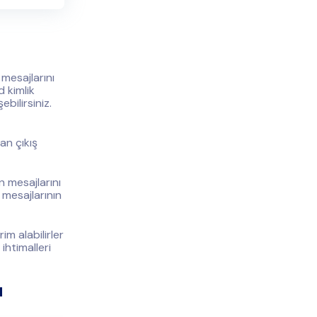
 mesajlarını
d kimlik
ebilirsiniz.
an çıkış
n mesajlarını
 mesajlarının
im alabilirler
ihtimalleri
u