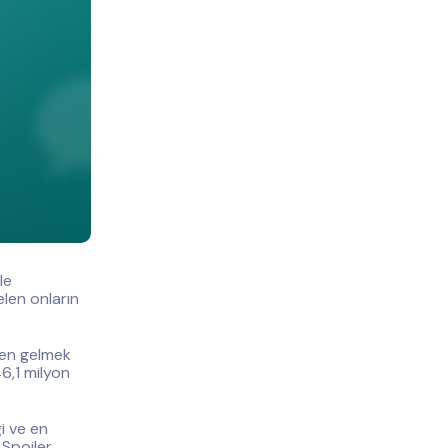
le
len onların
den gelmek
46,1 milyon
i ve en
 Spoiler