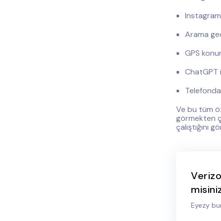
Instagram,
Arama geçm
GPS konumu
ChatGPT il
Telefonda
Ve bu tüm öze
görmekten çok
çalıştığını 
Verizo
misini
Eyezy bu