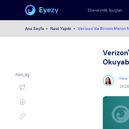
Eyezy
Ebeveynlik İpuçları
Ana Sayfa
Nasıl Yapılır
Verizon'da Birinin Metin M
Verizon'
Okuyabi
PAYLAŞ
How 
202