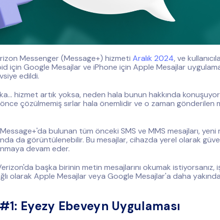
erizon Messenger (Message+) hizmeti
Aralık 2024
, ve kullanıcı
id için Google Mesajlar ve iPhone için Apple Mesajlar uygulama
siye edildi.
ka... hizmet artık yoksa, neden hala bunun hakkında konuşuy
l önce çözülmemiş sırlar hala önemlidir ve o zaman gönderilen 
: Message+'da bulunan tüm önceki SMS ve MMS mesajları, yeni
nda da görüntülenebilir. Bu mesajlar, cihazda yerel olarak güven
lanmaya devam eder.
Verizon'da başka birinin metin mesajlarını okumak istiyorsanız, i
ğlı olarak Apple Mesajlar veya Google Mesajlar'a daha yakın
#1: Eyezy Ebeveyn Uygulaması