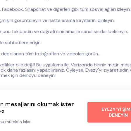
 Facebook, Snapchat ve diğerleri gibi tüm sosyal ağları izleyin.
işini görüntüleyin ve hatta arama kayıtlarını dinleyin.
nu takip edin ve coğrafi sınırlama ile sanal sınırlar belirleyin.
e sohbetlere erişin.
 depolanan tüm fotoğrafları ve videoları görün.
llikler bile değil! Bu uygulama ile, Verizon'da birinin metin mesaj
 daha fazlasını yapabilirsiniz. Öyleyse, Eyezy'yi ziyaret edin v
görmek için demoyu deneyin!
n mesajlarını okumak ister
EYEZY'Yİ ŞİM
z?
DENEYİN
nu mümkün kılar.