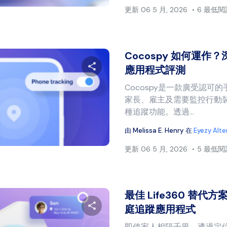
更新
06 5 月, 2026
6 最低
Cocospy 如何運作？
應用程式評測
Cocospy是一款廣受認可
分享本文
家長、雇主及需要監控行動
種追蹤功能。透過...
由
Melissa E. Henry
在
Eyezy Alte
推特
臉書
複製連結
更新
06 5 月, 2026
5 最低
最佳 Life360 替代方
庭追蹤應用程式
即使家人相隔千里，透過定