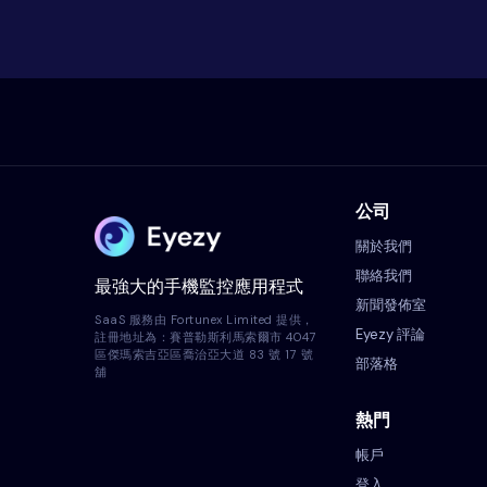
公司
關於我們
聯絡我們
最強大的手機監控應用程式
新聞發佈室
SaaS 服務由 Fortunex Limited 提供，
Eyezy 評論
註冊地址為：賽普勒斯利馬索爾市 4047
區傑瑪索吉亞區喬治亞大道 83 號 17 號
部落格
舖
熱門
帳戶
登入