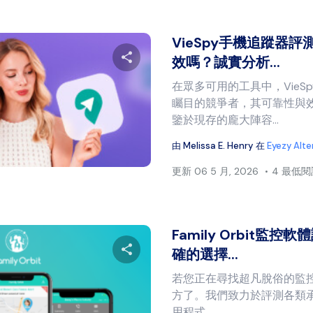
VieSpy手機追蹤器評測
效嗎？誠實分析...
在眾多可用的工具中，VieS
分享本文
矚目的競爭者，其可靠性與
鑒於現存的龐大陣容...
由
Melissa E. Henry
在
Eyezy Alte
推特
臉書
複製連結
更新
06 5 月, 2026
4 最低
Family Orbit監
確的選擇...
若您正在尋找超凡脫俗的監
分享本文
方了。我們致力於評測各類
用程式...