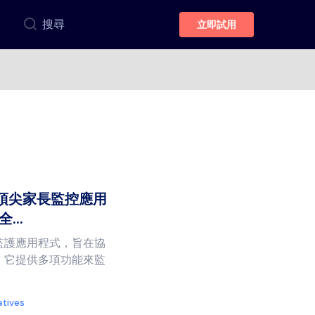
搜尋
立即試用
案：頂尖家長監控應用
..
長監護應用程式，旨在協
。它提供多項功能來監
atives