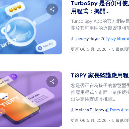
TurboSpy 是否仍可使用
用程式：揭開...
Turbo Spy App的官方
分享本文
關於其可用性的近期資訊相當
由
Jeremy Heyer
在
Eyezy Altern
推特
臉書
複製連結
更新
06 5 月, 2026
5 最低
TiSPY 家長監護應用
您是否正在為孩子的智慧型
控應用程式？市面上眾多選
分享本文
出決定確實頗具挑戰...
由
Melissa E. Henry
在
Eyezy Alte
更新
06 5 月, 2026
5 最低
推特
臉書
複製連結