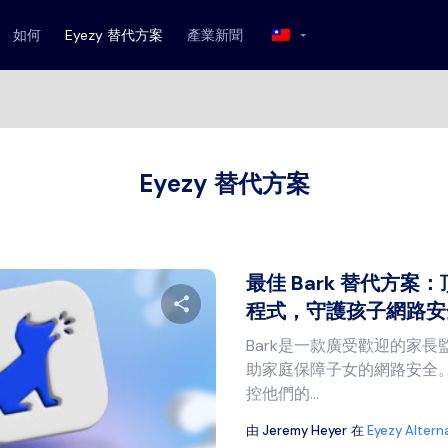
如何
Eyezy 替代方案
產業新聞
Eyezy 替代方案
最佳 Bark 替代方
程式，守護孩子網路安全.
Bark是一款廣受歡迎的家
分享本文
助家庭保障子女的網路安全
控他們的...
由
Jeremy Heyer
在
Eyezy Altern
推特
臉書
複製連結