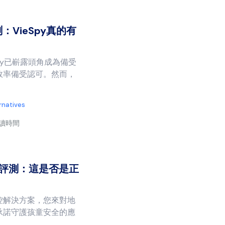
：VieSpy真的有
py已嶄露頭角成為備受
效率備受認可。然而，
rnatives
閱讀時間
控軟體評測：這是否是正
控解決方案，您來對地
承諾守護孩童安全的應