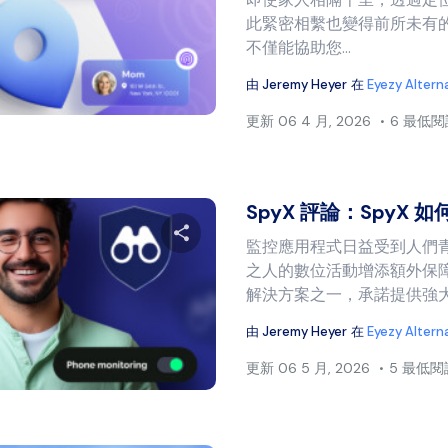
分享本文
此緊密相繫也變得前所未有
不僅能協助您...
由
Jeremy Heyer
在
Eyezy Altern
推特
臉書
複製連結
更新
06 4 月, 2026
6 最低
SpyX 評論：SpyX 如
監控應用程式日益受到人們
之人的數位活動增添額外保障
分享本文
解決方案之一，承諾提供強大的
由
Jeremy Heyer
在
Eyezy Altern
更新
06 5 月, 2026
5 最低
推特
臉書
複製連結