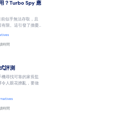
？Turbo Spy 應
網站目前似乎無法存取，且
有限。這引發了擔憂...
atives
閱讀時間
程式評測
手機尋找可靠的家長監
擇令人眼花撩亂，要做
rnatives
閱讀時間