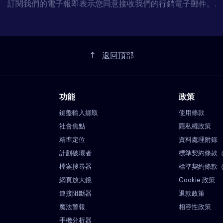
訂閱我們的電子報即表示您同意接收我們的行銷電子郵件。.
返回頂部
功能
政策
鍵盤輸入擷取
使用條款
社會焦點
隱私權政策
精準定位
資料處理附錄
計劃破壞者
標準契約條款
檔案搜尋器
標準契約條款
網頁放大鏡
Cookie 政策
連接阻斷器
退款政策
魔法警報
相容性政策
手機分析器