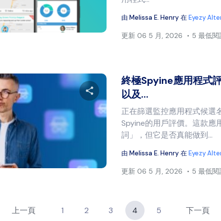
由
Melissa E. Henry
在
Eyezy Alte
推特
臉書
複製連結
更新
06 5 月, 2026
5 最低
終極Spyine應用程式評
以及...
正在篩選監控應用程式候選
分享本文
Spyine的用戶評價。這款
詞」，但它是否真能做到...
由
Melissa E. Henry
在
Eyezy Alte
推特
臉書
複製連結
更新
06 5 月, 2026
5 最低
上一頁
1
2
3
4
5
下一頁