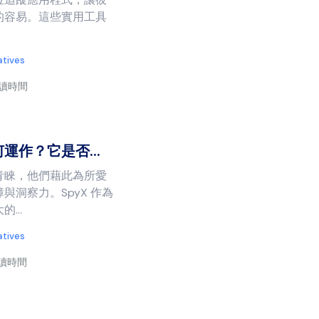
的容易。這些實用工具
atives
閱讀時間
何運作？它是否...
青睞，他們藉此為所愛
與洞察力。SpyX 作為
...
atives
閱讀時間