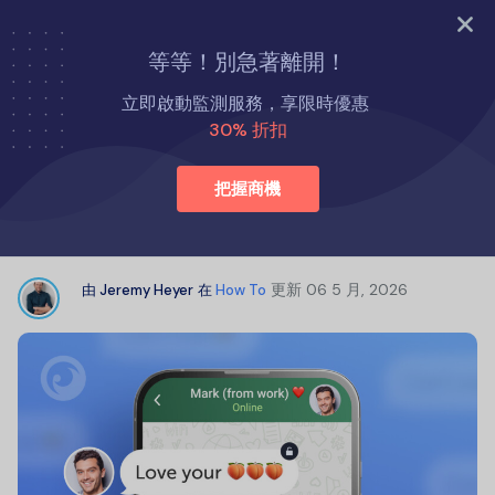
立即試用
等等！別急著離開！
首頁
如何
查看從另一部手機發送和接收的簡訊 – 最佳方法
立即啟動監測服務，享限時優惠
30% 折扣
查看從另一部手機發送和接收的簡訊 –
把握商機
最佳方法
更新
06 5 月, 2026
由
Jeremy Heyer
在
How To