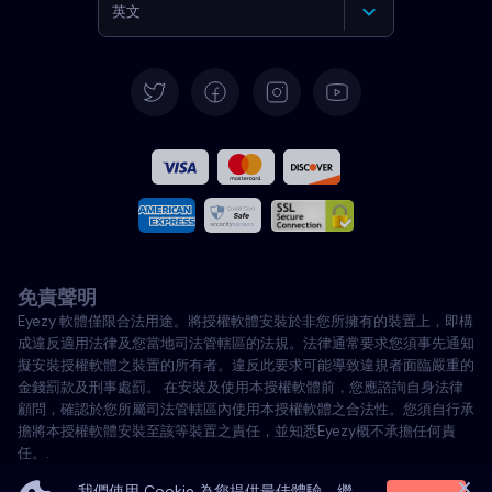
英文
德語
西班牙語
法文
義大利語
免責聲明
葡萄牙語
Eyezy 軟體僅限合法用途。將授權軟體安裝於非您所擁有的裝置上，即構
成違反適用法律及您當地司法管轄區的法規。法律通常要求您須事先通知
土耳其語
擬安裝授權軟體之裝置的所有者。違反此要求可能導致違規者面臨嚴重的
金錢罰款及刑事處罰。 在安裝及使用本授權軟體前，您應諮詢自身法律
顧問，確認於您所屬司法管轄區內使用本授權軟體之合法性。您須自行承
波蘭語
擔將本授權軟體安裝至該等裝置之責任，並知悉Eyezy概不承擔任何責
任。.
我們使用 Cookie 為您提供最佳體驗。繼