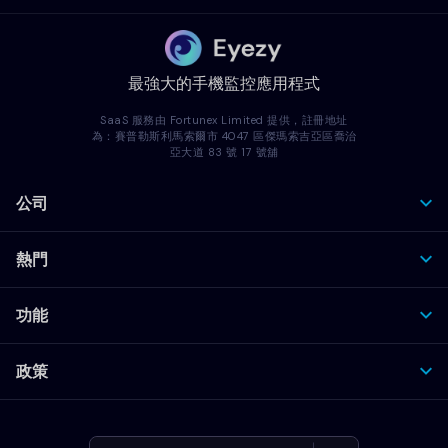
最強大的手機監控應用程式
SaaS 服務由 Fortunex Limited 提供，註冊地址
為：賽普勒斯利馬索爾市 4047 區傑瑪索吉亞區喬治
亞大道 83 號 17 號舖
公司
熱門
功能
政策