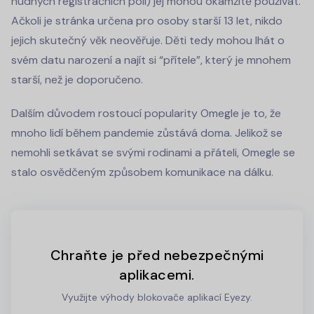
nudných registračních polí) jej mohou okamžitě používat.
Ačkoli je stránka určena pro osoby starší 13 let, nikdo
jejich skutečný věk neověřuje. Děti tedy mohou lhát o
svém datu narození a najít si “přítele”, který je mnohem
starší, než je doporučeno.
Dalším důvodem rostoucí popularity Omegle je to, že
mnoho lidí během pandemie zůstává doma. Jelikož se
nemohli setkávat se svými rodinami a přáteli, Omegle se
stalo osvědčeným způsobem komunikace na dálku.
Chraňte je před nebezpečnými
aplikacemi.
Využijte výhody blokovače aplikací Eyezy.