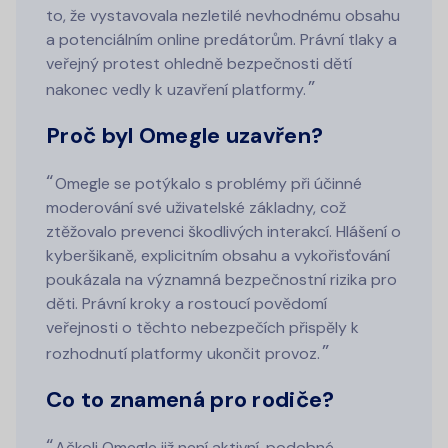
to, že vystavovala nezletilé nevhodnému obsahu
a potenciálním online predátorům. Právní tlaky a
veřejný protest ohledně bezpečnosti dětí
nakonec vedly k uzavření platformy.
Proč byl Omegle uzavřen?
Omegle se potýkalo s problémy při účinné
moderování své uživatelské základny, což
ztěžovalo prevenci škodlivých interakcí. Hlášení o
kyberšikaně, explicitním obsahu a vykořisťování
poukázala na významná bezpečnostní rizika pro
děti. Právní kroky a rostoucí povědomí
veřejnosti o těchto nebezpečích přispěly k
rozhodnutí platformy ukončit provoz.
Co to znamená pro rodiče?
Ačkoli Omegle již není aktivní, podobné