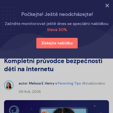
VYZKOUŠET NYNÍ
Počkejte! Ještě neodcházejte!
Domů
Tipy pro rodiče
Začněte monitorovat ještě dnes se speciální nabídkou
Je Omegle vhodný pro děti? Kompletní průvodce
Sleva 30%
bezpečností dětí na internetu
Získejte nabídku
Je Omegle vhodný pro děti?
Kompletní průvodce bezpečností
dětí na internetu
Aktualizováno
autor:
Melissa E. Henry
v
Parenting Tips
06 Kvě, 2026