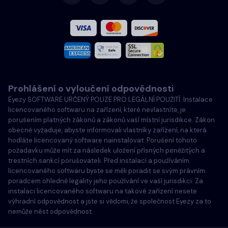
Španělština
Francouzština
Italština
Prohlášení o vyloučení odpovědnosti
Português
Eyezy SOFTWARE URČENÝ POUZE PRO LEGÁLNÍ POUŽITÍ. Instalace
licencovaného softwaru na zařízení, které nevlastníte, je
Türkçe
porušením platných zákonů a zákonů vaší místní jurisdikce. Zákon
obecně vyžaduje, abyste informovali vlastníky zařízení, na která
hodláte licencovaný software nainstalovat. Porušení tohoto
Polski
požadavku může mít za následek uložení přísných peněžitých a
trestních sankcí porušovateli. Před instalací a používáním
licencovaného softwaru byste se měli poradit se svým právním
poradcem ohledně legality jeho používání ve vaší jurisdikci. Za
instalaci licencovaného softwaru na takové zařízení nesete
výhradní odpovědnost a jste si vědomi, že společnost Eyezy za to
nemůže nést odpovědnost.