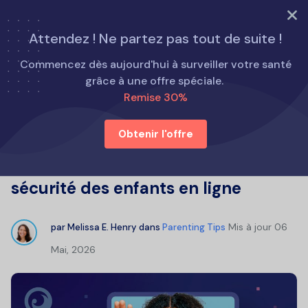
ESSAYEZ MAINTENANT
Attendez ! Ne partez pas tout de suite !
Accueil
Conseils parentaux
Commencez dès aujourd'hui à surveiller votre santé
Omegle est-il adapté aux enfants ? Guide complet pour
grâce à une offre spéciale.
assurer la sécurité des enfants en ligne
Remise 30%
Obtenir l'offre
Omegle est-il adapté aux enfants ?
Guide complet pour assurer la
sécurité des enfants en ligne
Mis à jour
06
par
Melissa E. Henry
dans
Parenting Tips
Mai, 2026