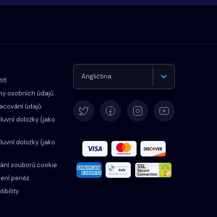
Angličtina
ití
ny osobních údajů
Němčina
acování údajů
uvní doložky (jako
Španělština
uvní doložky (jako
Francouzština
ání souborů cookie
ení peněz
Italština
ibility