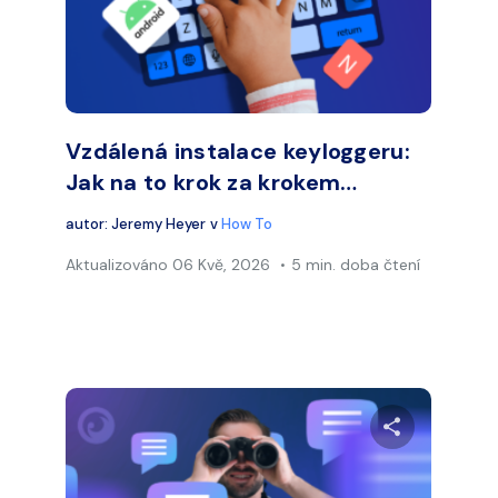
Facebook
Twitter
Faceb
Kopírovat odkaz
Vzdálená instalace keyloggeru:
Jak na to krok za krokem…
autor:
Jeremy Heyer
v
How To
Aktualizováno
06 Kvě, 2026
5 min. doba čtení
let tento článek
Sdílet te