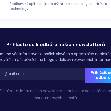
Rodičovská aplikace, která drží krok s technologiemi zítřka's
technology
Přihlaste se k odběru našich newsletterů
udeme vás informovat o našich slevách a speciálních nabídkác
novějších příspěvcích na blogu a dalších relevantních informac
Přihlásit s
odběru
lášením k odběru našich newsletterů souhlasíte se zasíláním n
marketingových e-mailů.