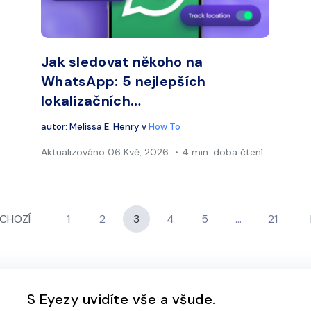
Facebook
Twitter
Faceb
Kopírovat odkaz
Jak sledovat někoho na
WhatsApp: 5 nejlepších
lokalizačních…
autor:
Melissa E. Henry
v
How To
Aktualizováno
06 Kvě, 2026
4 min. doba čtení
CHOZÍ
1
2
3
4
5
…
21
S Eyezy uvidíte vše a všude.