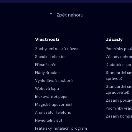
Zpět nahoru
Vlastnosti
Zásady
Zachycení stisků kláves
Podmínky použ
Sociální reflektor
Zásady ochra
Přesně určit
Dodatek o zpr
Plány Breaker
Standardní sml
správce)
Vyhledávač souborů
Standardní sml
Webová lupa
zpracovatel)
Blokování připojení
Zásady použív
Magické upozornění
Podmínky vrác
Analyzátor telefonu
Zásady kompat
Neviditelný štít
Přátelský instalační program