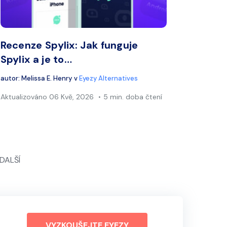
ook
Twitter
Facebook
Kopírovat odkaz
Kopí
Recenze Spylix: Jak funguje
Spylix a je to…
autor:
Melissa E. Henry
v
Eyezy Alternatives
Aktualizováno
06 Kvě, 2026
5 min. doba čtení
DALŠÍ
VYZKOUŠEJTE EYEZY