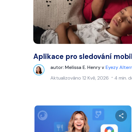
Aplikace pro sledování mobi
autor:
Melissa E. Henry
v
Eyezy Alter
Aktualizováno
12 Kvě, 2026
4 min. d
Sdí