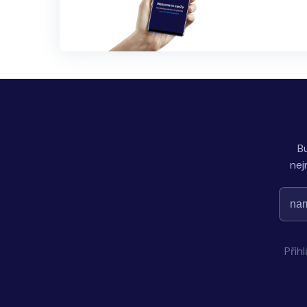
B
nej
Přih