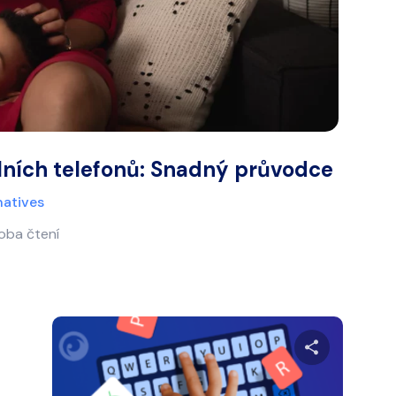
lních telefonů: Snadný průvodce
natives
oba čtení
let tento článek
Sdílet te