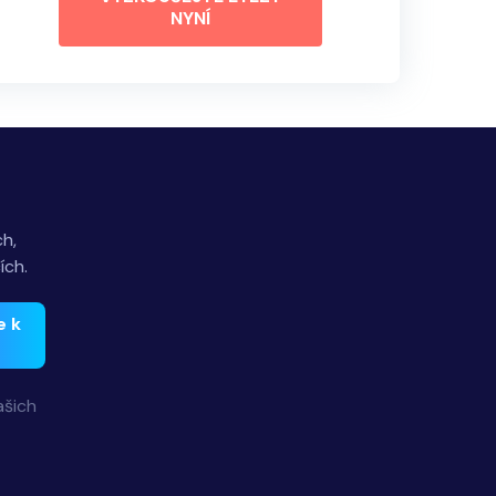
NYNÍ
h,
ích.
e k
ašich