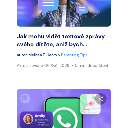
Facebook
Twitter
Faceb
Kopírovat odkaz
Jak mohu vidět textové zprávy
svého dítěte, aniž bych...
autor:
Melissa E. Henry
v
Parenting Tips
Aktualizováno
06 Kvě, 2026
5 min. doba čtení
let tento článek
Sdílet te