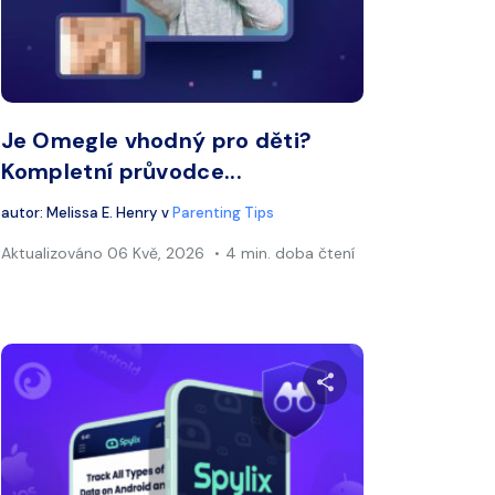
ook
Twitter
Facebook
Kopírovat odkaz
Kopí
Je Omegle vhodný pro děti?
Kompletní průvodce...
autor:
Melissa E. Henry
v
Parenting Tips
Aktualizováno
06 Kvě, 2026
4 min. doba čtení
nto článek
Sdílet tento čl