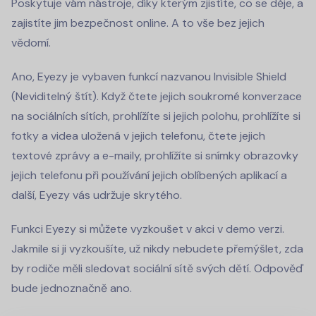
Poskytuje vám nástroje, díky kterým zjistíte, co se děje, a
zajistíte jim bezpečnost online. A to vše bez jejich
vědomí.
Ano, Eyezy je vybaven funkcí nazvanou Invisible Shield
(Neviditelný štít). Když čtete jejich soukromé konverzace
na sociálních sítích, prohlížíte si jejich polohu, prohlížíte si
fotky a videa uložená v jejich telefonu, čtete jejich
textové zprávy a e-maily, prohlížíte si snímky obrazovky
jejich telefonu při používání jejich oblíbených aplikací a
další, Eyezy vás udržuje skrytého.
Funkci Eyezy si můžete vyzkoušet v akci v demo verzi.
Jakmile si ji vyzkoušíte, už nikdy nebudete přemýšlet, zda
by rodiče měli sledovat sociální sítě svých dětí. Odpověď
bude jednoznačně ano.