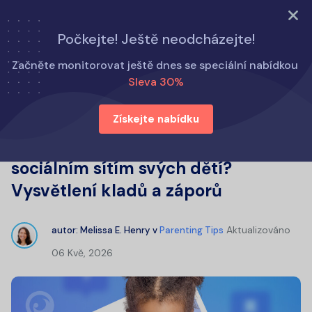
VYZKOUŠET NYNÍ
Počkejte! Ještě neodcházejte!
Domů
Tipy pro rodiče
Začněte monitorovat ještě dnes se speciální nabídkou
Měli by mít rodiče přístup k sociálním sítím svých dětí?
Sleva 30%
Vysvětlení kladů a záporů
Získejte nabídku
Měli by mít rodiče přístup k
sociálním sítím svých dětí?
Vysvětlení kladů a záporů
Aktualizováno
autor:
Melissa E. Henry
v
Parenting Tips
06 Kvě, 2026