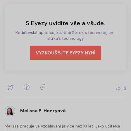
S Eyezy uvidíte vše a všude.
Rodičovská aplikace, která drží krok s technologiemi
zítřka's technology
VYZKOUŠEJTE EYEZY NYNÍ
2
Melissa E. Henryová
Melissa pracuje ve vzdělávání již více než 10 let. Jako učitelka