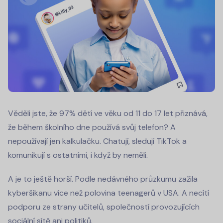
Věděli jste, že 97% dětí ve věku od 11 do 17 let přiznává,
že během školního dne používá svůj telefon? A
nepoužívají jen kalkulačku. Chatují, sledují TikTok a
komunikují s ostatními, i když by neměli.
A je to ještě horší. Podle nedávného průzkumu zažila
kyberšikanu více než polovina teenagerů v USA. A necítí
podporu ze strany učitelů, společností provozujících
sociální sítě ani politiků.