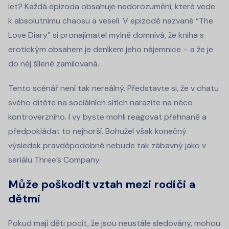
let? Každá epizoda obsahuje nedorozumění, které vede
k absolutnímu chaosu a veselí. V epizodě nazvané “The
Love Diary” si pronajímatel mylně domnívá, že kniha s
erotickým obsahem je deníkem jeho nájemnice – a že je
do něj šíleně zamilovaná.
Tento scénář není tak nereálný. Představte si, že v chatu
svého dítěte na sociálních sítích narazíte na něco
kontroverzního. I vy byste mohli reagovat přehnaně a
předpokládat to nejhorší. Bohužel však konečný
výsledek pravděpodobně nebude tak zábavný jako v
seriálu Three’s Company.
Může poškodit vztah mezi rodiči a
dětmi
Pokud mají děti pocit, že jsou neustále sledovány, mohou