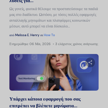
λύσεις για...
Ως γονείς, φυσικά θέλουμε να προστατεύσουμε τα παιδιά
μας στο διαδίκτυο. Ωστόσο, με τόσες πολλές εφαρμογές
ανταλλαγής μηνυμάτων και πλατφόρμες κοινωνικών
μέσων, αυτό μπορεί να είναι δύσκολο...
από
Melissa E. Henry
σε
How To
Ενημερώθηκε
06 Μάι, 2026
3 ελάχιστος χρόνος ανάγνωσης
Μοιραστείτ
Twitter
Faceb
Υπάρχει κάποια εφαρμογή που σας
επιτρέπει να βλέπετε μηνύματα...