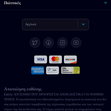
Πολιτικές
Αγγλικά
Γερμανικά
Español
Γαλλικά
Ιταλικά
Αποποίηση ευθύνης
Πορτογαλικά
Eyezy ΛΟΓΙΣΜΙΚΟ ΠΟΥ ΠΡΟΟΡΙΖΕΤΑΙ ΑΠΟΚΛΕΙΣΤΙΚΑ ΓΙΑ ΝΟΜΙΜΗ
ΧΡΗΣΗ. Η εγκατάσταση του Αδειοδοτημένου Λογισμικού σε συσκευή που δεν
Türkçe
σας ανήκει αποτελεί παραβίαση της ισχύουσας νομοθεσίας και των τοπικών
νόμων της δικαιοδοσίας σας. Ο νόμος απαιτεί γενικά να ενημερώσετε τους