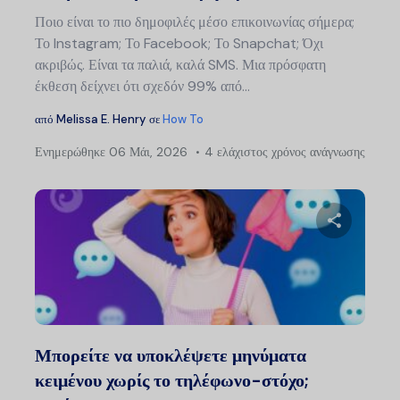
Ποιο είναι το πιο δημοφιλές μέσο επικοινωνίας σήμερα;
Το Instagram; Το Facebook; Το Snapchat; Όχι
ακριβώς. Είναι τα παλιά, καλά SMS. Μια πρόσφατη
έκθεση δείχνει ότι σχεδόν 99% από...
από
Melissa E. Henry
σε
How To
Ενημερώθηκε
06 Μάι, 2026
4 ελάχιστος χρόνος ανάγνωσης
Μοιραστείτ
Twitter
Faceb
Μπορείτε να υποκλέψετε μηνύματα
κειμένου χωρίς το τηλέφωνο-στόχο;