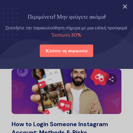
ΔΟΚΙΜΑΣΤΕ ΤΩΡΑ
Περιμένετε! Μην φεύγετε ακόμα!
Αρχική σελίδα
Πώς να
Ξεκινήστε την παρακολούθηση σήμερα με μια ειδική προσφορά
Έκπτωση 30%
Πώς να
Κλείστε τη συμφωνία
Μοιραστείτ
Twitter
Faceb
How to Login Someone Instagram
Account: Methods & Risks