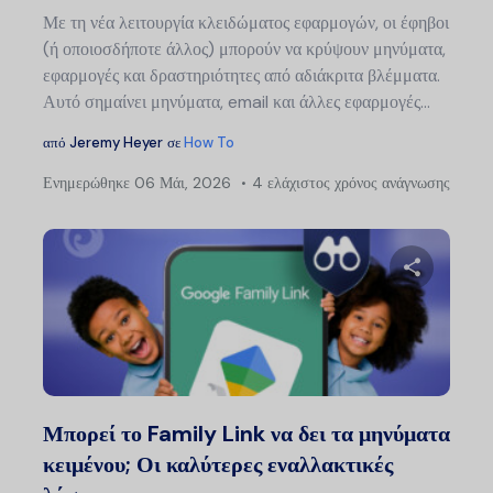
Με τη νέα λειτουργία κλειδώματος εφαρμογών, οι έφηβοι
(ή οποιοσδήποτε άλλος) μπορούν να κρύψουν μηνύματα,
εφαρμογές και δραστηριότητες από αδιάκριτα βλέμματα.
Αυτό σημαίνει μηνύματα, email και άλλες εφαρμογές...
από
Jeremy Heyer
σε
How To
Ενημερώθηκε
06 Μάι, 2026
4 ελάχιστος χρόνος ανάγνωσης
Μοιραστείτ
Twitter
Faceb
Μπορεί το Family Link να δει τα μηνύματα
κειμένου; Οι καλύτερες εναλλακτικές