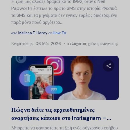
Η ζωή μας άλλαξε δραματικά το 1992, όταν ο Neil
Papworth έστειλε το πρώτο SMS στην ιστορία. Φυσικά,
τα SMS και τα μηνύματα δεν έγιναν ευρέως διαδεδομένα
παρά μόνο πολύ αργότερα...
από
Melissa E. Henry
σε
How To
Ενημερώθηκε
06 Μάι, 2026
5 ελάχιστος χρόνος ανάγνωσης
Μοιραστείτ
Twitter
Faceb
Πώς να δείτε τις αρχειοθετημένες
αναρτήσεις κάποιου στο Instagram –…
Μπορείτε να φανταστείτε τη ζωή ενός σύγχρονου εφήβου