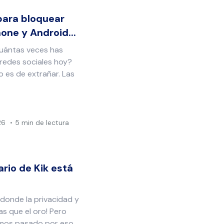
para bloquear
one y Android...
cuántas veces has
redes sociales hoy?
 es de extrañar. Las
26
5 min de lectura
ario de Kik está
, donde la privacidad y
as que el oro! Pero
mos pasado por eso,