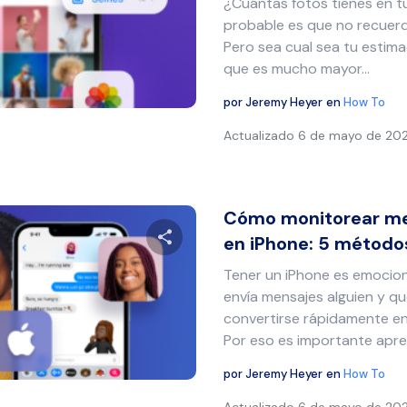
¿Cuántas fotos tienes en t
Comparte este artículo
probable es que no recuer
Pero sea cual sea tu estim
que es mucho mayor...
Twitter
Facebook
Copiar enlace
por
Jeremy Heyer
en
How To
Actualizado
6 de mayo de 20
Cómo monitorear me
en iPhone: 5 método
Tener un iPhone es emocion
Comparte este artículo
envía mensajes alguien y q
convertirse rápidamente e
Por eso es importante apren
Twitter
Facebook
Copiar enlace
por
Jeremy Heyer
en
How To