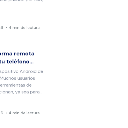
26
4 min de lectura
forma remota
u teléfono...
ispositivo Android de
 Muchos usuarios
herramientas de
onan, ya sea para...
26
4 min de lectura