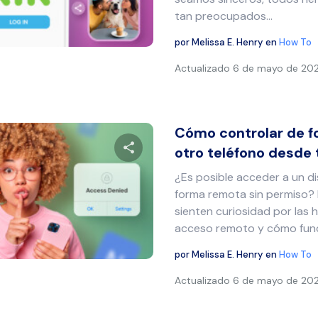
tan preocupados...
Twitter
Facebook
Copiar enlace
por
Melissa E. Henry
en
How To
Actualizado
6 de mayo de 20
Cómo controlar de 
otro teléfono desde t
¿Es posible acceder a un d
Comparte este artículo
forma remota sin permiso?
sienten curiosidad por las 
acceso remoto y cómo funci
Twitter
Facebook
Copiar enlace
por
Melissa E. Henry
en
How To
Actualizado
6 de mayo de 20