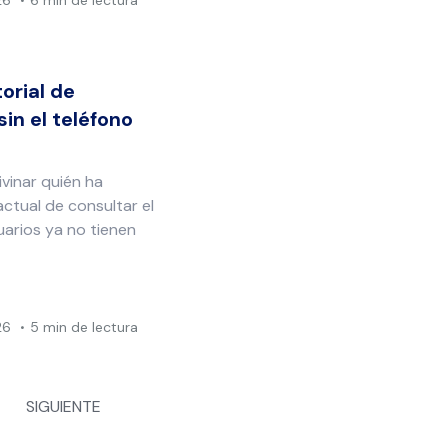
26
6 min de lectura
orial de
in el teléfono
ivinar quién ha
actual de consultar el
suarios ya no tienen
26
5 min de lectura
SIGUIENTE