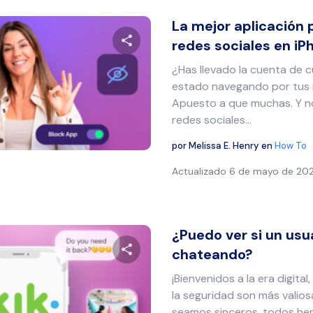
La mejor aplicación 
redes sociales en iPh
¿Has llevado la cuenta de 
Comparte este artículo
estado navegando por tus 
Apuesto a que muchas. Y no
redes sociales…
Twitter
Facebook
Copiar enlace
por
Melissa E. Henry
en
How To
Actualizado
6 de mayo de 20
¿Puedo ver si un usu
chateando?
¡Bienvenidos a la era digital
Comparte este artículo
la seguridad son más valios
seamos sinceros, todos he