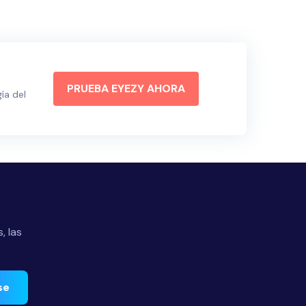
PRUEBA EYEZY AHORA
ía del
, las
se