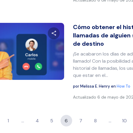
Actualizado
6 de mayo de 20
Cómo obtener el hist
llamadas de alguien s
de destino
Comparte este artículo
¡Se acabaron los días de ad
llamado! Con la posibilidad 
historial de llamadas, los u
Twitter
Facebook
Copiar enlace
que estar en el...
por
Melissa E. Henry
en
How To
Actualizado
6 de mayo de 20
1
…
4
5
6
7
8
…
10