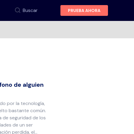
Buscar
PRUEBA AHORA
fono de alguien
do por la tecnología,
uelto bastante común.
a de seguridad de los
idades de un ser
ción perdida, el…