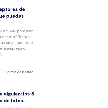
ceptores de
que puedes
or de SMS para leer
a remota? Tanto si
 un empleador que
de la empresa o
...
26
5 min de lectura
 alguien: los 5
 de fotos...