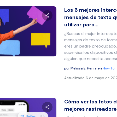
Los 6 mejores inter
mensajes de texto 
utilizar para...
Comparte este artículo
¿Buscas el mejor intercept
mensajes de texto de form
eres un padre preocupado,
Twitter
Facebook
Copiar enlace
supervisa los dispositivos 
alguien que necesita acceso
por
Melissa E. Henry
en
How To
Actualizado
6 de mayo de 20
Cómo ver las fotos de
mejores rastreadores