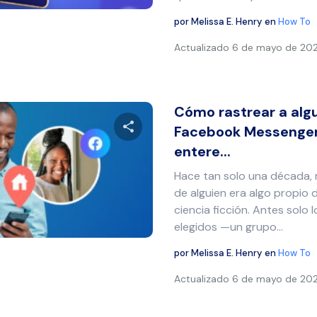
por
Melissa E. Henry
en
How To
Actualizado
6 de mayo de 20
Cómo rastrear a algu
Facebook Messenger
entere...
Comparte este artículo
Hace tan solo una década, r
de alguien era algo propio d
ciencia ficción. Antes solo
Twitter
Facebook
Copiar enlace
elegidos —un grupo…
por
Melissa E. Henry
en
How To
Actualizado
6 de mayo de 20