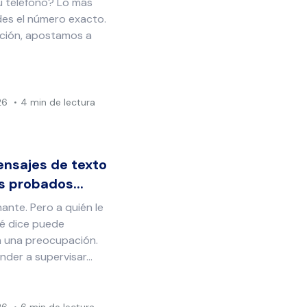
u teléfono? Lo más
des el número exacto.
ación, apostamos a
26
4 min de lectura
nsajes de texto
s probados...
ante. Pero a quién le
ué dice puede
n una preocupación.
der a supervisar...