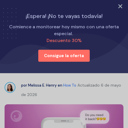
PRUEBA AHORA
¡Espera! ¡No te vayas todavía!
Inicio
Cómo
Comience a monitorear hoy mismo con una oferta
¿Puedo ver si un usuario de Kik está chateando con otra
especial.
persona?
Descuento 30%
Consigue la oferta
¿Puedo ver si un usuario de Kik
está chateando con otra persona?
Actualizado
6 de mayo
por
Melissa E. Henry
en
How To
de 2026