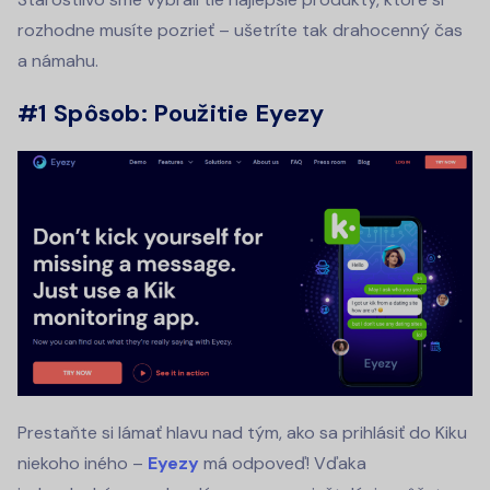
rozhodne musíte pozrieť – ušetríte tak drahocenný čas
a námahu.
#1 Spôsob: Použitie Eyezy
Prestaňte si lámať hlavu nad tým, ako sa prihlásiť do Kiku
niekoho iného –
Eyezy
má odpoveď! Vďaka