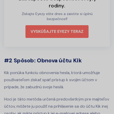
rodiny.
Získajte Eyezy ešte dnes a zaistite si úplnú
bezpečnosť!
VYSKÚŠAJTE EYEZY TERAZ
#2 Spôsob: Obnova účtu Kik
Kik ponúka funkciu obnovenia hesla, ktorá umožňuje
používateľom získať späť prístup k svojim účtom v
prípade, že zabudnú svoje heslá.
Hoci je táto metóda určená predovšetkým pre majiteľov
účtov, môžete ju použiť na prihlásenie sa do účtu Kik inej
osoby, ak máte prístup k jej e-mailovej adrese alebo