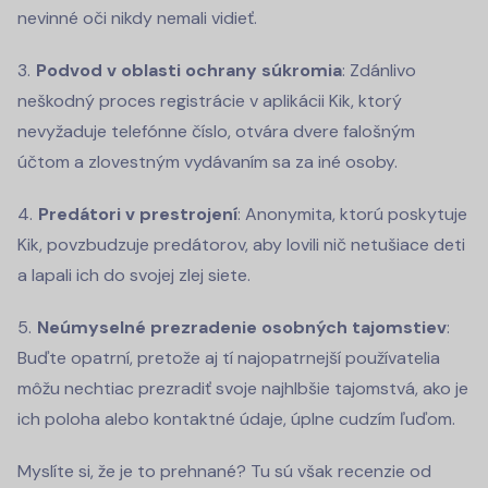
nevinné oči nikdy nemali vidieť.
Podvod v oblasti ochrany súkromia
: Zdánlivo
neškodný proces registrácie v aplikácii Kik, ktorý
nevyžaduje telefónne číslo, otvára dvere falošným
účtom a zlovestným vydávaním sa za iné osoby.
Predátori v prestrojení
: Anonymita, ktorú poskytuje
Kik, povzbudzuje predátorov, aby lovili nič netušiace deti
a lapali ich do svojej zlej siete.
Neúmyselné prezradenie osobných tajomstiev
:
Buďte opatrní, pretože aj tí najopatrnejší používatelia
môžu nechtiac prezradiť svoje najhlbšie tajomstvá, ako je
ich poloha alebo kontaktné údaje, úplne cudzím ľuďom.
Myslíte si, že je to prehnané? Tu sú však recenzie od