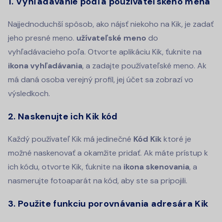
1. Vyhľadávanie podľa používateľského mena
Najjednoduchší spôsob, ako nájsť niekoho na Kik, je zadať
jeho presné meno.
užívateľské meno
do
vyhľadávacieho poľa. Otvorte aplikáciu Kik, ťuknite na
ikona vyhľadávania
, a zadajte používateľské meno. Ak
má daná osoba verejný profil, jej účet sa zobrazí vo
výsledkoch.
2. Naskenujte ich Kik kód
Každý používateľ Kik má jedinečné
Kód Kik
ktoré je
možné naskenovať a okamžite pridať. Ak máte prístup k
ich kódu, otvorte Kik, ťuknite na
ikona skenovania
, a
nasmerujte fotoaparát na kód, aby ste sa pripojili.
3. Použite funkciu porovnávania adresára Kik