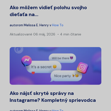
Ako môžem vidieť polohu svojho
dieťaťa na...
autorom
Melissa E. Henry
v
How To
Aktualizované
06 máj, 2026
4 min čítanie
Ako nájsť skryté správy na
Instagrame? Kompletný sprievodca
autorom
Melissa E. Henry
v
How To