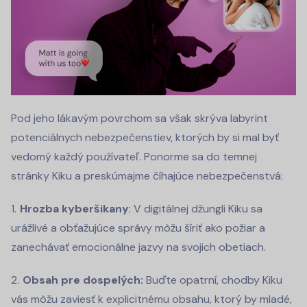
Pod jeho lákavým povrchom sa však skrýva labyrint
potenciálnych nebezpečenstiev, ktorých by si mal byť
vedomý každý používateľ. Ponorme sa do temnej
stránky Kiku a preskúmajme číhajúce nebezpečenstvá:
Hrozba kyberšikany
: V digitálnej džungli Kiku sa
urážlivé a obťažujúce správy môžu šíriť ako požiar a
zanechávať emocionálne jazvy na svojich obetiach.
Obsah pre dospelých:
Buďte opatrní, chodby Kiku
vás môžu zaviesť k explicitnému obsahu, ktorý by mladé,