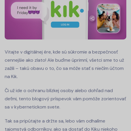
Vitajte v digitálnej ére, kde sú súkromie a bezpečnosť
cennejšie ako zlato! Ale buďme úprimní, všetci sme to už
zažili – takú obavu o to, čo sa môže stať s niečím účtom
na Kik.
Či už ide o ochranu blízkej osoby alebo dohľad nad
deťmi, tento blogový príspevok vám pomôže zorientovať
sa v kybernetickom svete.
Tak sa pripútajte a držte sa, lebo vám odhalíme
tajomstvá odborníkov, ako sa dostať do Kiku niekoho