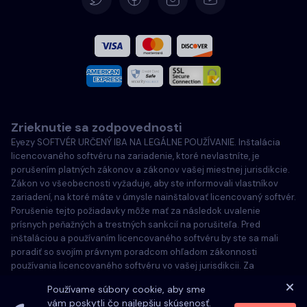
Španielčina
Francúzština
Taliansky
Zrieknutie sa zodpovednosti
Português
Eyezy SOFTVÉR URČENÝ IBA NA LEGÁLNE POUŽÍVANIE. Inštalácia
licencovaného softvéru na zariadenie, ktoré nevlastníte, je
Türkçe
porušením platných zákonov a zákonov vašej miestnej jurisdikcie.
Zákon vo všeobecnosti vyžaduje, aby ste informovali vlastníkov
zariadení, na ktoré máte v úmysle nainštalovať licencovaný softvér.
Poľský
Porušenie tejto požiadavky môže mať za následok uvalenie
prísnych peňažných a trestných sankcií na porušiteľa. Pred
inštaláciou a používaním licencovaného softvéru by ste sa mali
poradiť so svojím právnym poradcom ohľadom zákonnosti
používania licencovaného softvéru vo vašej jurisdikcii. Za
inštaláciu licencovaného softvéru na takéto zariadenie ste
Používame súbory cookie, aby sme
zodpovední výlučne vy a ste si vedomí, že spoločnosť Eyezy
vám poskytli čo najlepšiu skúsenosť.
nemôže byť za to zodpovedná.