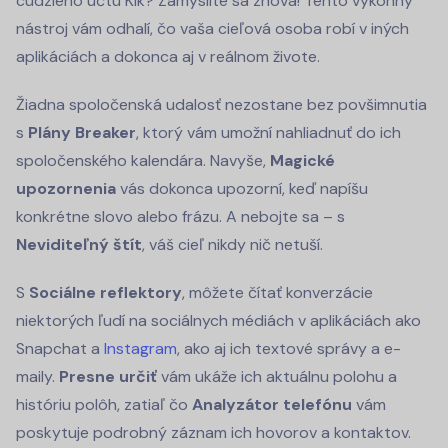
cudzieho účtu Kik? Zamyslite sa znova! Tento výkonný
nástroj vám odhalí, čo vaša cieľová osoba robí v iných
aplikáciách a dokonca aj v reálnom živote.
Žiadna spoločenská udalosť nezostane bez povšimnutia
s
Plány Breaker
, ktorý vám umožní nahliadnuť do ich
spoločenského kalendára. Navyše,
Magické
upozornenia
vás dokonca upozorní, keď napíšu
konkrétne slovo alebo frázu. A nebojte sa – s
Neviditeľný štít
, váš cieľ nikdy nič netuší.
S
Sociálne reflektory
, môžete čítať konverzácie
niektorých ľudí na sociálnych médiách v aplikáciách ako
Snapchat a
Instagram
, ako aj ich textové správy a e-
maily.
Presne určiť
vám ukáže ich aktuálnu polohu a
históriu polôh, zatiaľ čo
Analyzátor telefónu
vám
poskytuje podrobný záznam ich hovorov a kontaktov.