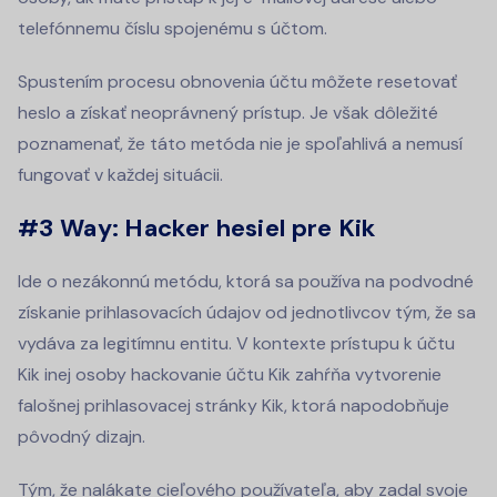
telefónnemu číslu spojenému s účtom.
Spustením procesu obnovenia účtu môžete resetovať
heslo a získať neoprávnený prístup. Je však dôležité
poznamenať, že táto metóda nie je spoľahlivá a nemusí
fungovať v každej situácii.
#3 Way: Hacker hesiel pre Kik
Ide o nezákonnú metódu, ktorá sa používa na podvodné
získanie prihlasovacích údajov od jednotlivcov tým, že sa
vydáva za legitímnu entitu. V kontexte prístupu k účtu
Kik inej osoby hackovanie účtu Kik zahŕňa vytvorenie
falošnej prihlasovacej stránky Kik, ktorá napodobňuje
pôvodný dizajn.
Tým, že nalákate cieľového používateľa, aby zadal svoje