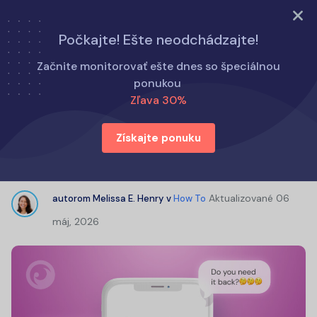
Vyskúšajte teraz
Počkajte! Ešte neodchádzajte!
Domov
Ako na to
Začnite monitorovať ešte dnes so špeciálnou
Môžem vidieť, či používateľ Kik chatuje s niekým iným?
ponukou
Zľava 30%
Môžem vidieť, či používateľ Kik
Získajte ponuku
chatuje s niekým iným?
Aktualizované
06
autorom
Melissa E. Henry
v
How To
máj, 2026