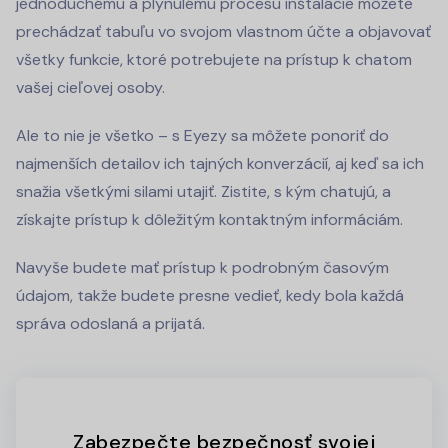
jednoduchému a plynulému procesu inštalácie môžete
prechádzať tabuľu vo svojom vlastnom účte a objavovať
všetky funkcie, ktoré potrebujete na prístup k chatom
vašej cieľovej osoby.
Ale to nie je všetko – s Eyezy sa môžete ponoriť do
najmenších detailov ich tajných konverzácií, aj keď sa ich
snažia všetkými silami utajiť. Zistite, s kým chatujú, a
získajte prístup k dôležitým kontaktným informáciám.
Navyše budete mať prístup k podrobným časovým
údajom, takže budete presne vedieť, kedy bola každá
správa odoslaná a prijatá.
Zabezpečte bezpečnosť svojej