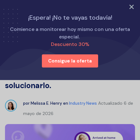
PRUEBA AHORA
¡Espera! ¡No te vayas todavía!
Inicio
Noticias del sector
Comience a monitorear hoy mismo con una oferta
¿Life360 no actualiza la ubicación? Aquí te explicamos
especial.
cómo solucionarlo.
Descuento 30%
Consigue la oferta
¿Life360 no actualiza la ubicación?
Aquí te explicamos cómo
solucionarlo.
Actualizado
6 de
por
Melissa E. Henry
en
Industry News
mayo de 2026