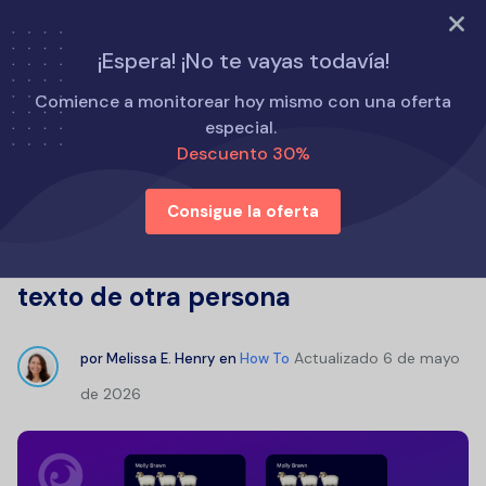
PRUEBA AHORA
¡Espera! ¡No te vayas todavía!
Inicio
Cómo
Comience a monitorear hoy mismo con una oferta
Clonar SMS fácilmente: las mejores formas de duplicar los
especial.
mensajes de texto de otra persona
Descuento 30%
Consigue la oferta
Clonar SMS fácilmente: las mejores
formas de duplicar los mensajes de
texto de otra persona
Actualizado
6 de mayo
por
Melissa E. Henry
en
How To
de 2026