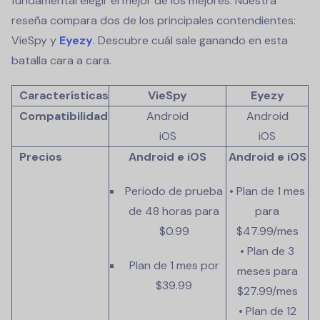
fundamental elegir el mejor de los mejores. Nuestra
reseña compara dos de los principales contendientes:
VieSpy y
Eyezy
. Descubre cuál sale ganando en esta
batalla cara a cara.
Características
VieSpy
Eyezy
Compatibilidad
Android
Android
iOS
iOS
Precios
Android e iOS
Android e iOS
Periodo de prueba
• Plan de 1 mes
de 48 horas para
para
$0.99
$47.99
/mes
• Plan de 3
Plan de 1 mes por
meses para
$39.99
$27.99
/mes
• Plan de 12