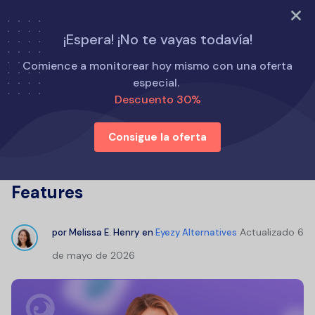
PRUEBA AHORA
¡Espera! ¡No te vayas todavía!
Inicio
Alternativas a Eyezy
Comience a monitorear hoy mismo con una oferta
VieSpy Phone Tracker Review: Does VieSpy Work? Honest
especial.
Analysis & Features
Descuento 30%
Consigue la oferta
VieSpy Phone Tracker Review: Does
VieSpy Work? Honest Analysis &
Features
Actualizado
6
por
Melissa E. Henry
en
Eyezy Alternatives
de mayo de 2026