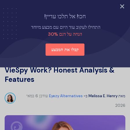
נסה עכשיו
חכו! אל תלכו עדיין!
דף הבית
חלופות ל-Eyezy
התחילו לעקוב עוד היום עם מבצע מיוחד
VieSpy Phone Tracker Review: Does VieSpy Work? Honest
הנחה על דגם 30%
Analysis & Features
קבלו את המבצע
VieSpy Phone Tracker Review: Does
VieSpy Work? Honest Analysis &
Features
עודכן
6 במאי
מאת
Melissa E. Henry
ב-
Eyezy Alternatives
2026