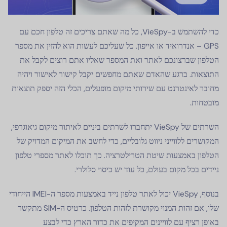
כדי להשתמש ב-VieSpy, כל מה שאתם צריכים זה טלפון חכם עם
GPS – אנדרואיד או אייפון. כל שעליכם לעשות הוא להזין את מספר
הטלפון שברצונכם לאתר ואת המספר שאליו אתם רוצים לקבל את
התוצאות. ברגע שהאדם שאתם מחפשים יקבל קישור לאישור ויהיה
מחובר לאינטרנט עם שירותי מיקום מופעלים, הכלי הזה יספק תוצאות
מובטחות.
השרתים של VieSpy יתחברו לשרתים ביניים לאיתור מיקום גיאוגרפי,
המקושרים ללווייני ניווט גלובליים, כדי לחשב את המיקום המדויק של
הטלפון באמצעות שיטת הטרילטרציה. כך תוכלו לאתר מספרי טלפון
ניידים בכל מקום בעולם, כל עוד יש כיסוי סלולרי.
בנוסף, VieSpy יכול לאתר טלפון נייד באמצעות מספר ה-IMEI הייחודי
שלו, אם זהות המנוי מקושרת לזהות הטלפון. כרטיס ה-SIM מתקשר
באופן רציף עם לוויינים המקיפים את כדור הארץ כדי לבצע