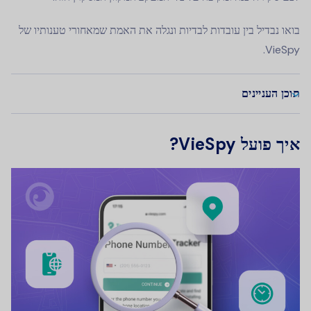
בואו נבדיל בין עובדות לבדיות ונגלה את האמת שמאחורי טענותיו של
VieSpy.
תוכן העניינים
איך פועל VieSpy?