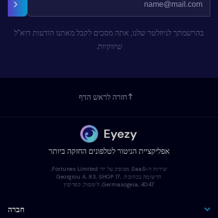
בהרשמתך לניוזלטר שלנו, אתה מסכים לקבל מאתנו הודעות דוא"ל
שיווקיות.
חזרה לראש הדף
אפליקציית הניטור לטלפונים החזקה ביותר
שירות ה-SaaS מסופק על ידי Fortunex Limited,
הרשומה בכתובת: Georgiou A, 83, SHOP 17,
Germasogeia, 4047, לימסול, קפריסין
חברה