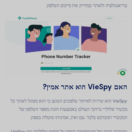
טריאנגולציה ולאתר במדויק את מיקום הטלפון.
האם VieSpy הוא אתר אמין?
VieSpy הוא שירות לאיתור טלפונים הטוען כי הוא מסוגל לאתר כל
מכשיר סלולרי ברחבי העולם באמצעות הזנת מספר הטלפון של
המכשיר המבוקש בלבד. עם זאת, אמינותו מוטלת בספק.
ביקורות רבות של משתמשים דיווחו על חוויות שליליות עם VieSpy.