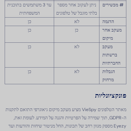
# מכשירים
ניתן לעקוב אחר מספר
עד 3 משתמשים בתוכנית
בלתי מוגבל של טלפונים
המשפחתית
הדגמה
לא
כן
מעקב אחר
כן
כן
מיקום
מעקב
לא
כן
ברשתות
החברתיות
הגבלות
לא
כן
מרחוק
פונקציונליות
מאתר הטלפונים VieSpy מציע מעקב מיקום גיאוגרפי התואם לתקנות
ה-GDPR, תוך שמירה על הפרטיות והגנה על המידע. לעומת זאת,
Eyezy מספק מגוון רחב של תכונות, החל מניטור שיחות והודעות ועד