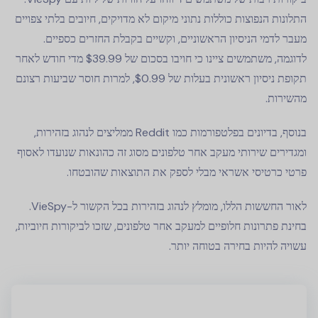
התלונות הנפוצות כוללות נתוני מיקום לא מדויקים, חיובים בלתי צפויים
מעבר לדמי הניסיון הראשוניים, וקשיים בקבלת החזרים כספיים.
לדוגמה, משתמשים ציינו כי חויבו בסכום של $39.99 מדי חודש לאחר
תקופת ניסיון ראשונית בעלות של $0.99, למרות חוסר שביעות רצונם
מהשירות.
בנוסף, בדיונים בפלטפורמות כמו Reddit ממליצים לנהוג בזהירות,
ומגדירים שירותי מעקב אחר טלפונים מסוג זה כהונאות שנועדו לאסוף
פרטי כרטיסי אשראי מבלי לספק את התוצאות שהובטחו.
לאור החששות הללו, מומלץ לנהוג בזהירות בכל הקשור ל-VieSpy.
בחינת פתרונות חלופיים למעקב אחר טלפונים, שזכו לביקורות חיוביות,
עשויה להיות בחירה בטוחה יותר.