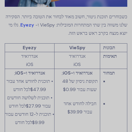
כשבוחרים תוכנת ניטור, חשוב מאוד לבחור את הטובה ביותר. הסקירה
שלנו משווה בין שתי המתחרות המובילות: VieSpy ו-
Eyezy
. גלו מי
יוצא מנצח בקרב ראש בראש הזה.
תכונות
VieSpy
Eyezy
תאימות
אנדרואיד
אנדרואיד
iOS
iOS
תמחור
אנדרואיד ו-iOS
;
אנדרואיד ו-iOS
;
תקופת ניסיון של 48
• תוכנית לחודש אחד עבור
שעות עבור $0.99
$47.99
לכל חודש
• תוכנית לשלושה חודשים
חבילה לחודש אחד
עבור
$27.99
לכל חודש
עבור $39.99
• תוכנית ל-12 חודשים עבור
$9.99
לכל חודש