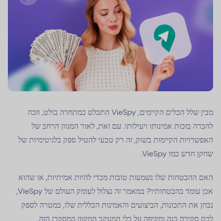
מבין שלל הכלים הקיימים, VieSpy התבלט כמתחרה בולט, וזכה
להכרה בזכות אמינותו ויעילותו. עם זאת, לאור המגוון הרחב של
האפשרויות הקיימות בשוק, זה רק טבעי להטיל ספק בלגיטימיות של
שחקן חדש כמו VieSpy.
האם ההבטחות שלו נשמעות טובות מכדי להיות אמיתיות, או שהוא
אכן עומד בהבטחותיו? במאמר זה נצלול לעומק העולם של VieSpy,
נבחן את התכונות, הביצועים והאמינות הכללית שלו, במטרה לספק
לכם סקירה כנה ומקיפה על כלי המעקב המקוון המסקרן הזה.