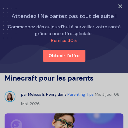
ESSAYEZ MAINTENANT
Attendez ! Ne partez pas tout de suite !
Accueil
Conseils parentaux
Commencez dès aujourd'hui à surveiller votre santé
Minecraft est-il sans danger pour les enfants ? Guide
grâce à une offre spéciale.
complet sur Minecraft pour les parents
Remise 30%
Obtenir l'offre
Minecraft est-il sans danger pour
les enfants ? Guide complet sur
Minecraft pour les parents
Mis à jour
06
par
Melissa E. Henry
dans
Parenting Tips
Mai, 2026