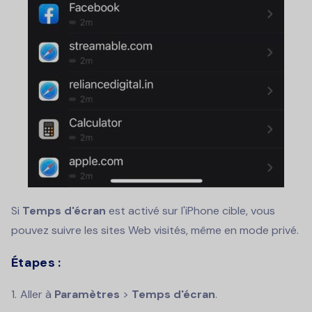
Si
Temps d'écran
est activé sur l'iPhone cible, vous
pouvez suivre les sites Web visités, même en mode privé.
Étapes :
Aller à
Paramètres
>
Temps d'écran
.