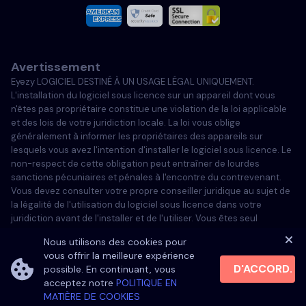
Italiano
Avertissement
Portugais
Eyezy LOGICIEL DESTINÉ À UN USAGE LÉGAL UNIQUEMENT.
L'installation du logiciel sous licence sur un appareil dont vous
Türkçe
n'êtes pas propriétaire constitue une violation de la loi applicable
et des lois de votre juridiction locale. La loi vous oblige
généralement à informer les propriétaires des appareils sur
Polski
lesquels vous avez l'intention d'installer le logiciel sous licence. Le
non-respect de cette obligation peut entraîner de lourdes
sanctions pécuniaires et pénales à l'encontre du contrevenant.
Vous devez consulter votre propre conseiller juridique au sujet de
la légalité de l'utilisation du logiciel sous licence dans votre
juridiction avant de l'installer et de l'utiliser. Vous êtes seul
responsable de l'installation du logiciel sous licence sur un tel
Nous utilisons des cookies pour
appareil et vous êtes conscient que Eyezy ne peut être tenu
vous offrir la meilleure expérience
responsable.
D'ACCORD.
possible. En continuant, vous
acceptez notre
POLITIQUE EN
MATIÈRE DE COOKIES
©
2026
Eyezy. All rights reserved.