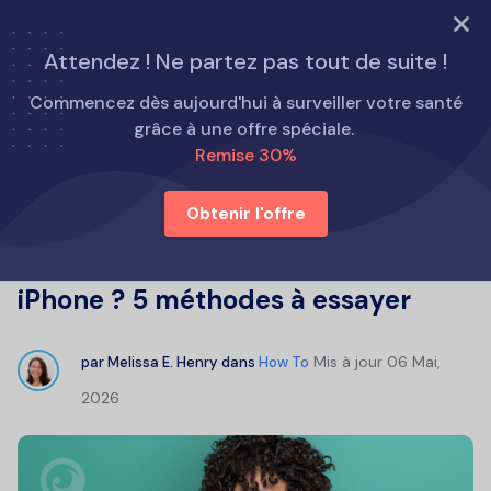
ESSAYEZ MAINTENANT
Attendez ! Ne partez pas tout de suite !
Accueil
Comment faire
Commencez dès aujourd'hui à surveiller votre santé
Existe-t-il un moyen de consulter l'historique de
grâce à une offre spéciale.
navigation privée sur iPhone ? 5 méthodes à essayer
Remise 30%
Obtenir l'offre
Existe-t-il un moyen de consulter
l'historique de navigation privée sur
iPhone ? 5 méthodes à essayer
Mis à jour
06 Mai,
par
Melissa E. Henry
dans
How To
2026