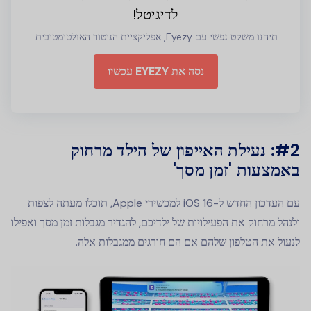
לדיגיטל!
תיהנו משקט נפשי עם Eyezy, אפליקציית הניטור האולטימטיבית.
נסה את EYEZY עכשיו
#2: נעילת האייפון של הילד מרחוק
באמצעות 'זמן מסך'
עם העדכון החדש ל-iOS 16 למכשירי Apple, תוכלו מעתה לצפות
ולנהל מרחוק את הפעילויות של ילדיכם, להגדיר מגבלות זמן מסך ואפילו
לנעול את הטלפון שלהם אם הם חורגים ממגבלות אלה.