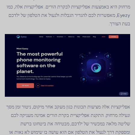
מרחוק היא באמצעות אפליקציות לבקרת הורים. אפליקציות אלה, כמו
Eyezy, מאפשרות לכם להגדיר הגבלות ולנעול את הטלפון של ילדכם
בעת הצורך.
אפליקציות אלה מציעות תכונות כגון מעקב אחר מיקום, ניטור זמן מסך
ונעילה מרחוק. התקנת אפליקציית בקרת הורים אמינה מעניקה לכם
שליטה מלאה במכשיר של ילדכם, מבטיחה את ביטחונו ברשת
ומספקת דרך לנעול את הטלפון אם הוא עושה בו שימוש לא נאות או