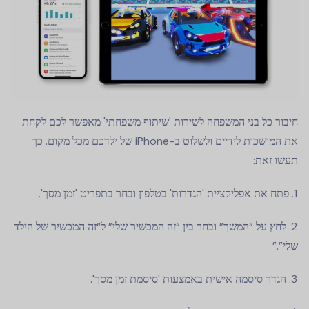
חיבור כל בני המשפחה לשירות 'שיתוף משפחתי' מאפשר לכם לקחת
את המושכות לידיים ולשלוט ב-iPhone של ילדכם מכל מקום. כך
תעשו זאת:
פתח את אפליקציית 'הגדרות' בטלפון ובחר בתפריט 'זמן מסך'.
לחץ על “המשך” ובחר בין “זה המכשיר שלי” ל“זה המכשיר של הילד
שלי”.”
הגדר סיסמה אישית באמצעות 'סיסמת זמן מסך'.