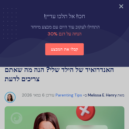
נסה עכשיו
חכו! אל תלכו עדיין!
דף הבית
טיפים להורות
התחילו לעקוב עוד היום עם מבצע מיוחד
האם אפשר לנעול מרחוק את האייפון והטלפון האנדרואיד של הילד שלי? הנה
הנחה על דגם 30%
מה שאתם צריכים לדעת
קבלו את המבצע
האם אפשר לנעול מרחוק את האייפון והטלפון
האנדרואיד של הילד שלי? הנה מה שאתם
צריכים לדעת
עודכן
6 במאי 2026
מאת
Melissa E. Henry
ב-
Parenting Tips