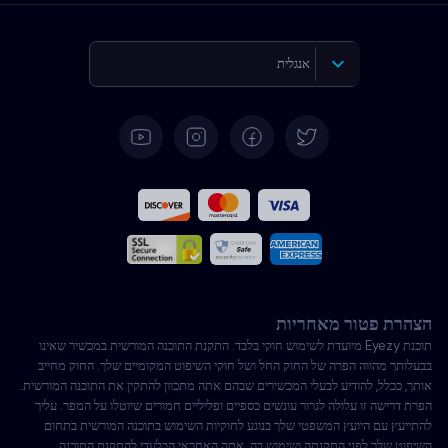
אנגלית
גרמנית
ספרדית
צרפתית
איטלקית
הצהרת פטור מאחריות
פורטוגזית
תוכנת Eyezy מיועדת לשימוש חוקי בלבד. התקנת התוכנה המורשית במכשיר שאינו
בבעלותך מהווה הפרה של החוק החל ושל חוקי השיפוט המקומיים שלך. החוק מחייב
בטורקית
אותך, ככלל, להודיע לבעלי המכשירים שבהם אתה מתכוון להתקין את התוכנה המורשית.
הפרת דרישה זו עלולה לגרור עונשים כספיים ופליליים חמורים שיוטלו על המפר. עליך
להתייעץ עם היועץ המשפטי שלך בנוגע לחוקיות השימוש בתוכנה המורשית בתחום
פולנית
השיפוט שלך לפני התקנתה ושימוש בה. אתה האחראי הבלעדי להתקנת התוכנה