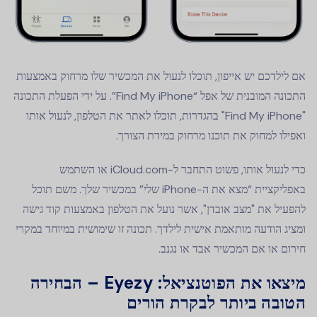
אם לילדכם יש אייפון, תוכלו לנעול את המכשיר שלו מרחוק באמצעות
התכונה המובנית של אפל “Find My iPhone”. על ידי הפעלת התכונה
"Find My iPhone" בהגדרות, תוכלו לאתר את הטלפון, לנעול אותו
ואפילו למחוק את תוכנו מרחוק במידת הצורך.
כדי לנעול אותו, פשוט התחבר ל-iCloud.com או השתמש
באפליקציית “מצא את ה-iPhone שלי” במכשיר שלך. משם תוכל
להפעיל את "מצב אובדן", אשר נועל את הטלפון באמצעות קוד גישה
ומציג הודעה מותאמת אישית לילדך. תכונה זו שימושית במיוחד במקרי
חירום או אם המכשיר אבד או נגנב.
מיצאו את הפוטנציאל: Eyezy – הבחירה
הטובה ביותר לבקרת הורים