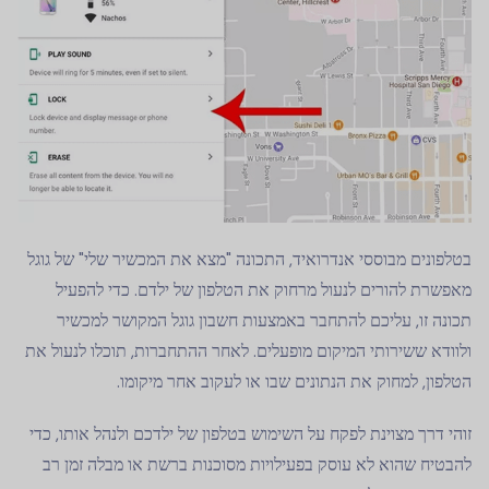
בטלפונים מבוססי אנדרואיד, התכונה "מצא את המכשיר שלי" של גוגל
מאפשרת להורים לנעול מרחוק את הטלפון של ילדם. כדי להפעיל
תכונה זו, עליכם להתחבר באמצעות חשבון גוגל המקושר למכשיר
ולוודא ששירותי המיקום מופעלים. לאחר ההתחברות, תוכלו לנעול את
הטלפון, למחוק את הנתונים שבו או לעקוב אחר מיקומו.
זוהי דרך מצוינת לפקח על השימוש בטלפון של ילדכם ולנהל אותו, כדי
להבטיח שהוא לא עוסק בפעילויות מסוכנות ברשת או מבלה זמן רב