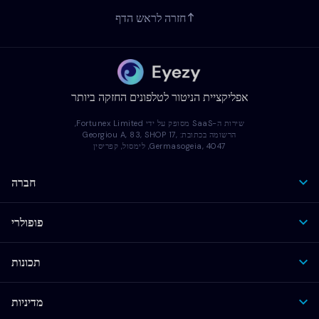
חזרה לראש הדף
אפליקציית הניטור לטלפונים החזקה ביותר
שירות ה-SaaS מסופק על ידי Fortunex Limited,
הרשומה בכתובת: Georgiou A, 83, SHOP 17,
Germasogeia, 4047, לימסול, קפריסין
חברה
פופולרי
תכונות
מדיניות