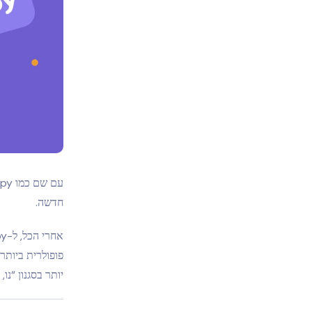
חדשה.
פופולרית ביות
יותר בסגנון “נו, לא מש