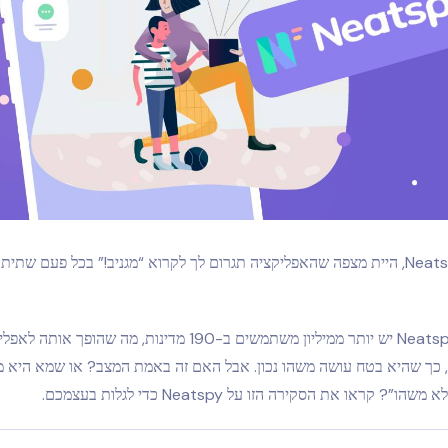
עם שם כמו Neatspy, היית מצפה שהאפליקציה תגרום לך לקרוא “מגניב!” בכל פעם שת
אחרי הכל, ל-Neatspy יש יותר ממיליון משתמשים ב-190 מדינות, מה שהו
ר, כך שהיא בטח עושה משהו נכון. אבל האם זה באמת המצב? או שמא היא 
הו”? קראו את הסקירה הזו על Neatspy כדי לגלות בעצמכם.