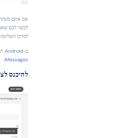
אם אתם משקיעי
למרכז השליטה 
ב-Android, יש קטע אחד של "הודעות" המכיל את כל הודעות הטקסט. וב-iOS, יש קטע נפרד עבור
.
iMessages
להיכנס לצ