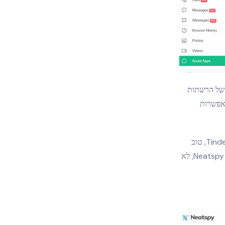
 של הרשתות
פליקציה אפשרות
בין אם הם משוחחים ב-Messenger, ב-WhatsApp, ב-Snapchat, ב-Tumblr או ב-Tinder, טוב
לדעת שתוכלו לקרוא את הצ'אטים שלהם ברשתות החברתיות (אם כי בהתחשב במחיר של Neatspy, לא