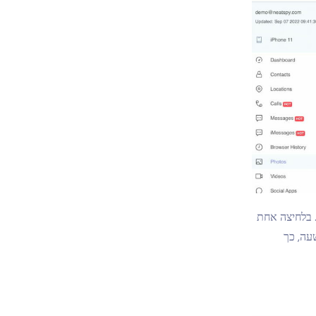
מחלוקת שמורות בטלפון, Neatspy דואג לכם. בלחיצה אחת
עה, כך