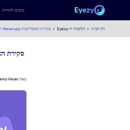
Eyezy
טיפים להורות
דף הבית
חלופות ל-Eyezy
סקירת האפליקציה Neatspy: האם אפליקציית הניטור באמת כל כך טובה כפי שהיא מציגה את עצמה?
מאת
remy Heyer