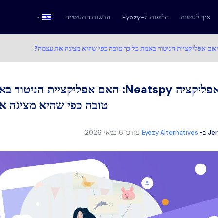
איך לעשות
חלופות ל-Eyezy
חדשות התעשייה
סקירת האפליקציה Neatspy: האם אפליקציית הני
טובה כפי שהיא מציגה 
עודכן
6 במאי 2026
Je
ב-
Eyezy Alternatives