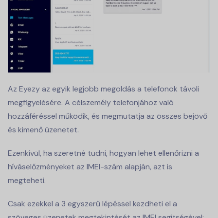
Az Eyezy az egyik legjobb megoldás a telefonok távoli
megfigyelésére. A célszemély telefonjához való
hozzáféréssel működik, és megmutatja az összes bejövő
és kimenő üzenetet.
Ezenkívül, ha szeretné tudni, hogyan lehet ellenőrizni a
híváselőzményeket az IMEI-szám alapján, azt is
megteheti.
Csak ezekkel a 3 egyszerű lépéssel kezdheti el a
szöveges üzenetek megtekintését az IMEI segítségével: