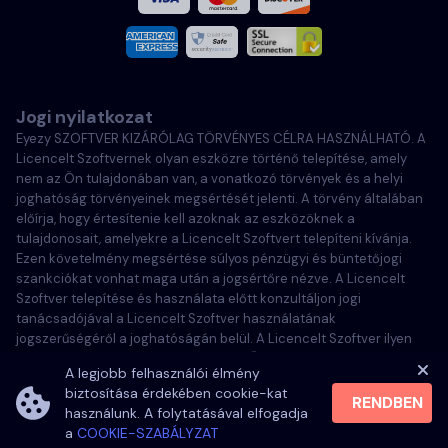
Francia
Olasz
Jogi nyilatkozat
Português
Eyezy SZOFTVER KIZÁRÓLAG TÖRVÉNYES CÉLRA HASZNÁLHATÓ. A
Licencelt Szoftvernek olyan eszközre történő telepítése, amely
Türkçe
nem az Ön tulajdonában van, a vonatkozó törvények és a helyi
joghatóság törvényeinek megsértését jelenti. A törvény általában
előírja, hogy értesítenie kell azoknak az eszközöknek a
Polski
tulajdonosait, amelyekre a Licencelt Szoftvert telepíteni kívánja.
Ezen követelmény megsértése súlyos pénzügyi és büntetőjogi
szankciókat vonhat maga után a jogsértőre nézve. A Licencelt
Szoftver telepítése és használata előtt konzultáljon jogi
tanácsadójával a Licencelt Szoftver használatának
jogszerűségéről a joghatóságán belül. A Licencelt Szoftver ilyen
eszközre való telepítéséért kizárólag Ön felel, és tudatában van
A legjobb felhasználói élmény
annak, hogy a Eyezy nem tehető felelőssé.
biztosítása érdekében cookie-kat
RENDBEN
használunk. A folytatásával elfogadja
a
COOKIE-SZABÁLYZAT
©
2026
Eyezy. All rights reserved.