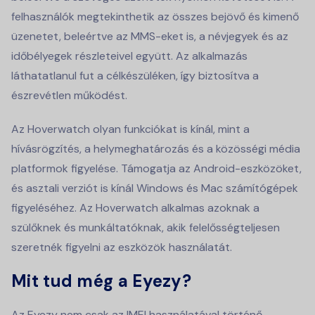
felhasználók megtekinthetik az összes bejövő és kimenő
üzenetet, beleértve az MMS-eket is, a névjegyek és az
időbélyegek részleteivel együtt. Az alkalmazás
láthatatlanul fut a célkészüléken, így biztosítva a
észrevétlen működést.
Az Hoverwatch olyan funkciókat is kínál, mint a
hívásrögzítés, a helymeghatározás és a közösségi média
platformok figyelése. Támogatja az Android-eszközöket,
és asztali verziót is kínál Windows és Mac számítógépek
figyeléséhez. Az Hoverwatch alkalmas azoknak a
szülőknek és munkáltatóknak, akik felelősségteljesen
szeretnék figyelni az eszközök használatát.
Mit tud még a Eyezy?
Az Eyezy nem csak az IMEI használatával történő