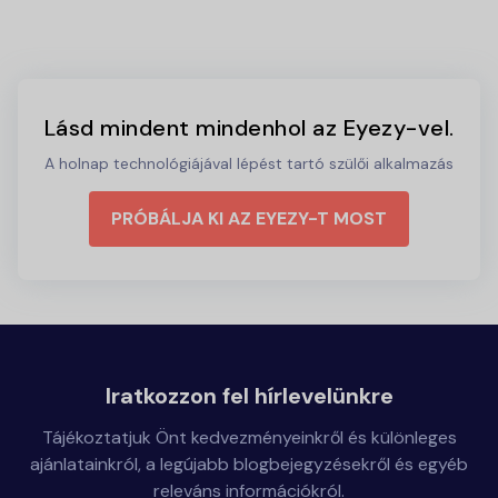
Lásd mindent mindenhol az Eyezy-vel.
A holnap technológiájával lépést tartó szülői alkalmazás
PRÓBÁLJA KI AZ EYEZY-T MOST
Iratkozzon fel hírlevelünkre
Tájékoztatjuk Önt kedvezményeinkről és különleges
ajánlatainkról, a legújabb blogbejegyzésekről és egyéb
releváns információkról.