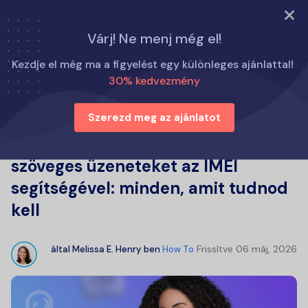
PRÓBÁLJA KI MOST
Várj! Ne menj még el!
Otthon
Hogyan kell
Kezdje el még ma a figyelést egy különleges ajánlattal!
Hogyan lehet megtekinteni a szöveges üzeneteket az IMEI
30% kedvezmény
segítségével: minden, amit tudnod kell
Szerezd meg az ajánlatot
Hogyan lehet megtekinteni a
szöveges üzeneteket az IMEI
segítségével: minden, amit tudnod
kell
Frissítve
06 máj, 2026
által
Melissa E. Henry
ben
How To