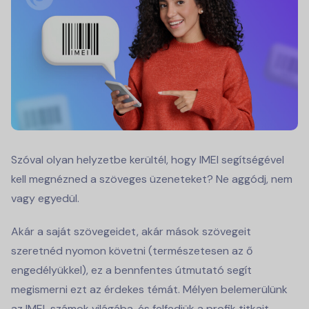
Szóval olyan helyzetbe kerültél, hogy IMEI segítségével
kell megnézned a szöveges üzeneteket? Ne aggódj, nem
vagy egyedül.
Akár a saját szövegeidet, akár mások szövegeit
szeretnéd nyomon követni (természetesen az ő
engedélyükkel), ez a bennfentes útmutató segít
megismerni ezt az érdekes témát. Mélyen belemerülünk
az IMEI-számok világába, és felfedjük a profik titkait,