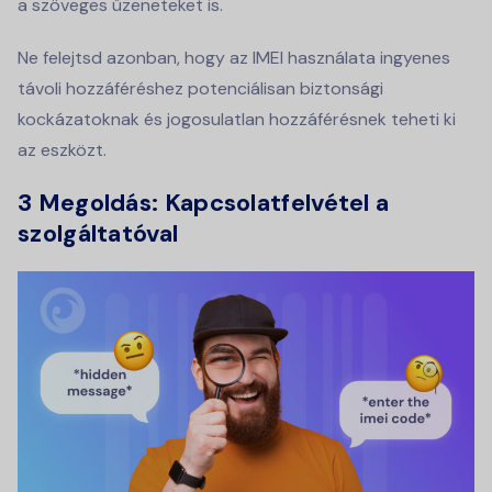
a szöveges üzeneteket is.
Ne felejtsd azonban, hogy az IMEI használata ingyenes
távoli hozzáféréshez potenciálisan biztonsági
kockázatoknak és jogosulatlan hozzáférésnek teheti ki
az eszközt.
3 Megoldás: Kapcsolatfelvétel a
szolgáltatóval