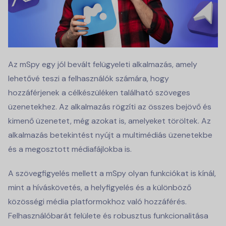
Az mSpy egy jól bevált felügyeleti alkalmazás, amely
lehetővé teszi a felhasználók számára, hogy
hozzáférjenek a célkészüléken található szöveges
üzenetekhez. Az alkalmazás rögzíti az összes bejövő és
kimenő üzenetet, még azokat is, amelyeket töröltek. Az
alkalmazás betekintést nyújt a multimédiás üzenetekbe
és a megosztott médiafájlokba is.
A szövegfigyelés mellett a mSpy olyan funkciókat is kínál,
mint a híváskövetés, a helyfigyelés és a különböző
közösségi média platformokhoz való hozzáférés.
Felhasználóbarát felülete és robusztus funkcionalitása