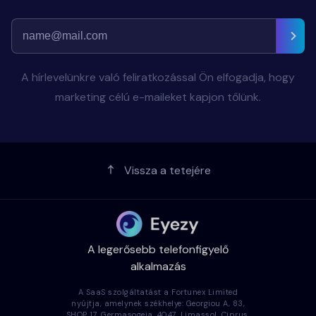
A hírlevelünkre való feliratkozással Ön elfogadja, hogy
marketing célú e-maileket kapjon tőlünk.
Vissza a tetejére
A legerősebb telefonfigyelő
alkalmazás
A SaaS szolgáltatást a Fortunex Limited
nyújtja, amelynek székhelye: Georgiou A, 83,
SHOP 17, Germasogeia, 4047, Limassol, Ciprus.