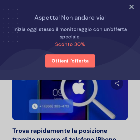
PROVA ORA
Aspetta! Non andare via!
Home
Come fare per
Inizia oggi stesso il monitoraggio con un'offerta
speciale
Sconto 30%
Come fare per
Ottieni l'offerta
Condividi 
Twitter
F
Trova rapidamente la posizione
tramite numero di telefono iPhone