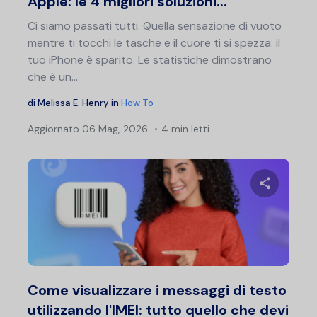
Apple: le 4 migliori soluzioni...
Ci siamo passati tutti. Quella sensazione di vuoto
mentre ti tocchi le tasche e il cuore ti si spezza: il
tuo iPhone è sparito. Le statistiche dimostrano
che è un...
di
Melissa E. Henry
in
How To
Aggiornato
06 Mag, 2026
4 min letti
Condividi 
Twitter
F
Come visualizzare i messaggi di testo
utilizzando l'IMEI: tutto quello che devi