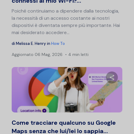
connessi al mio Wi-Fi?…
Poiché continuiamo a dipendere dalla tecnologia,
la necessità di un accesso costante ai nostri
dispositivi è diventata sempre più importante. Hai
mai desiderato accedere...
di
Melissa E. Henry
in
How To
Aggiornato
06 Mag, 2026
4 min letti
Condividi 
Twitter
F
Come tracciare qualcuno su Google
Maps senza che lui/lei lo sappia...