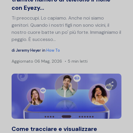
con Eyezy...
Ti preoccupi. Lo capiamo. Anche noi siamo
genitori. Quando i nostri figli non sono vicini, il
nostro cuore batte un po' più forte. Immaginiamo il
peggio. È successo...
di
Jeremy Heyer
in
How To
Aggiornato
06 Mag, 2026
5 min letti
Condividi 
Twitter
F
Come tracciare e visualizzare