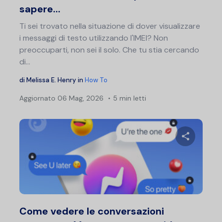
sapere...
Ti sei trovato nella situazione di dover visualizzare
i messaggi di testo utilizzando l'IMEI? Non
preoccuparti, non sei il solo. Che tu stia cercando
di...
di
Melissa E. Henry
in
How To
Aggiornato
06 Mag, 2026
5 min letti
Nav
art
Condividi 
Twitter
F
Come vedere le conversazioni