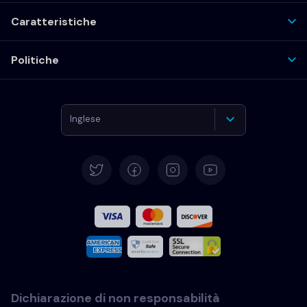
Caratteristiche
Politiche
Inglese
Tedesco
Español
Francese
Italiano
Dichiarazione di non responsabilità
Portoghese