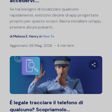
accedervi:…
Se hai bisogno di localizzare qualcuno
rapidamente, esistono decine di app progettate
proprio per questo scopo. Basta installare un'app,
premere alcuni pulsanti...
di
Melissa E. Henry
in
How To
Aggiornato
06 Mag, 2026
4 min letti
Condividi 
Twitter
F
È legale tracciare il telefono di
qualcuno? Scopriamolo...