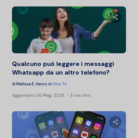
Condividi 
Twitter
F
Qualcuno può leggere i messaggi
Whatsapp da un altro telefono?
di
Melissa E. Henry
in
How To
Aggiornato
06 Mag, 2026
5 min letti
Condividi 