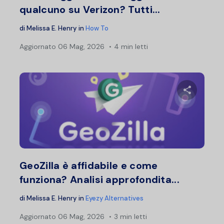
qualcuno su Verizon? Tutti...
di
Melissa E. Henry
in
How To
Aggiornato
06 Mag, 2026
4 min letti
Condividi 
Twitter
F
GeoZilla è affidabile e come
funziona? Analisi approfondita...
di
Melissa E. Henry
in
Eyezy Alternatives
Aggiornato
06 Mag, 2026
3 min letti