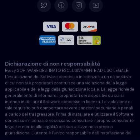
Español
Francese
Italiano
Dichiarazione di non responsabilità
Portoghese
Eyezy SOFTWARE DESTINATO ESCLUSIVAMENTE AD USO LEGALE.
L'installazione del Software concesso in licenza su un dispositivo
Türkçe
di cui non si è proprietari costituisce una violazione della legge
applicabile e delle leggi della giurisdizione locale. La legge richiede
generalmente di informare i proprietari dei dispositivi su cui si
Polski
intende installare il Software concesso in licenza. La violazione di
tale requisito può comportare severe sanzioni pecuniarie e penali
a carico del trasgressore. Prima di installare e utilizzare il Software
concesso in licenza, è necessario consultare il proprio consulente
legale in merito alla legalità del suo utilizzo nella propria
giurisdizione. L'utente è l'unico responsabile dell'installazione del
Software concesso in licenza su tale dispositivo ed è consapevole