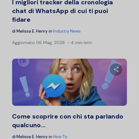
I migliori tracker della cronologia
chat di WhatsApp di cui ti puoi
fidare
di
Melissa E. Henry
in
Industry News
Aggiornato
06 Mag, 2026
4 min letti
Condividi 
Twitter
F
Come scoprire con chi sta parlando
qualcuno...
di
Melissa E. Henry
in
How To