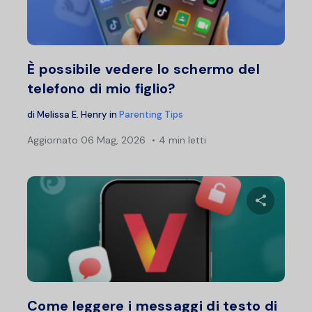
Twitter
F
È possibile vedere lo schermo del
telefono di mio figlio?
di
Melissa E. Henry
in
Parenting Tips
Aggiornato
06 Mag, 2026
4 min letti
Condividi 
Twitter
F
Come leggere i messaggi di testo di