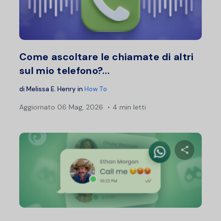
Condividi 
Twitter
F
Come ascoltare le chiamate di altri
sul mio telefono?…
di
Melissa E. Henry
in
How To
Aggiornato
06 Mag, 2026
4 min letti
Condividi 
Twitter
F