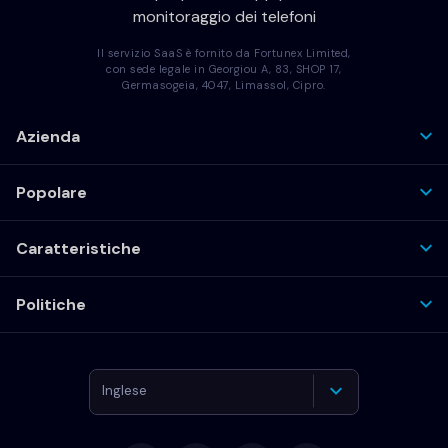
monitoraggio dei telefoni
Il servizio SaaS è fornito da Fortunex Limited,
con sede legale in Georgiou A, 83, SHOP 17,
Germasogeia, 4047, Limassol, Cipro.
Azienda
Popolare
Caratteristiche
Politiche
Inglese
Tedesco