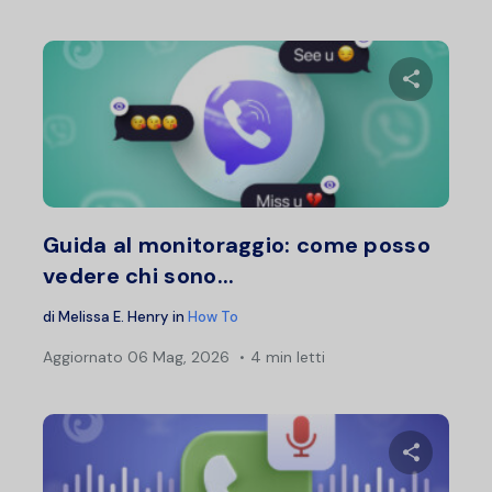
Condividi 
Twitter
F
Guida al monitoraggio: come posso
vedere chi sono...
di
Melissa E. Henry
in
How To
Aggiornato
06 Mag, 2026
4 min letti