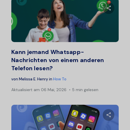
Diesen A
Twitter
F
Kann jemand Whatsapp-
Nachrichten von einem anderen
Telefon lesen?
von
Melissa E. Henry
in
How To
Aktualisiert am
06 Mai, 2026
5 min gelesen
Diesen A