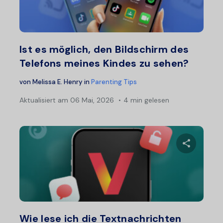
Twitter
F
Ist es möglich, den Bildschirm des
Telefons meines Kindes zu sehen?
von
Melissa E. Henry
in
Parenting Tips
Aktualisiert am
06 Mai, 2026
4 min gelesen
Diesen A
Twitter
F
Wie lese ich die Textnachrichten