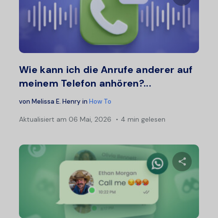
Diesen A
Twitter
F
Wie kann ich die Anrufe anderer auf
meinem Telefon anhören?...
von
Melissa E. Henry
in
How To
Aktualisiert am
06 Mai, 2026
4 min gelesen
Diesen A