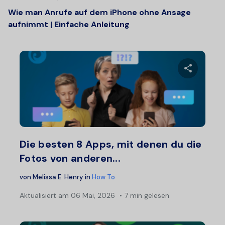
Wie man Anrufe auf dem iPhone ohne Ansage
aufnimmt | Einfache Anleitung
Diesen A
Twitter
F
Die besten 8 Apps, mit denen du die
Fotos von anderen...
von
Melissa E. Henry
in
How To
Aktualisiert am
06 Mai, 2026
7 min gelesen