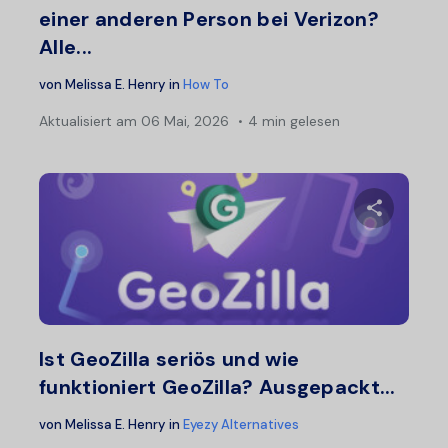
einer anderen Person bei Verizon?
Alle...
von
Melissa E. Henry
in
How To
Aktualisiert am
06 Mai, 2026
4 min gelesen
Diesen A
Twitter
F
Ist GeoZilla seriös und wie
funktioniert GeoZilla? Ausgepackt...
von
Melissa E. Henry
in
Eyezy Alternatives