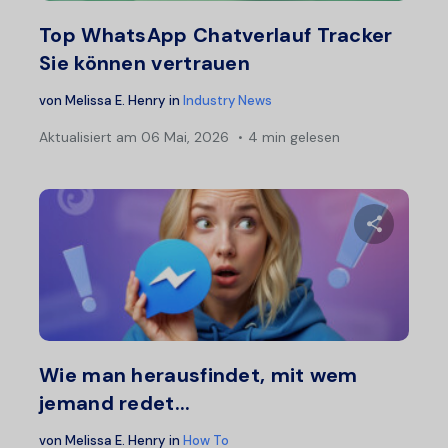
Twitter
F
Top WhatsApp Chatverlauf Tracker
Sie können vertrauen
von
Melissa E. Henry
in
Industry News
Aktualisiert am
06 Mai, 2026
4 min gelesen
Diesen A
Twitter
F
Wie man herausfindet, mit wem
jemand redet...
von
Melissa E. Henry
in
How To