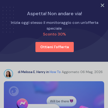
PROVA ORA
Aspetta! Non andare via!
Home
Come fare per
Inizia oggi stesso il monitoraggio con un'offerta
Come trovare i messaggi nascosti su Instagram? Guida
speciale
completa
Sconto 30%
Ottieni l'offerta
Come trovare i messaggi nascosti
su Instagram? Guida completa
Aggiornato
06 Mag, 2026
di
Melissa E. Henry
in
How To