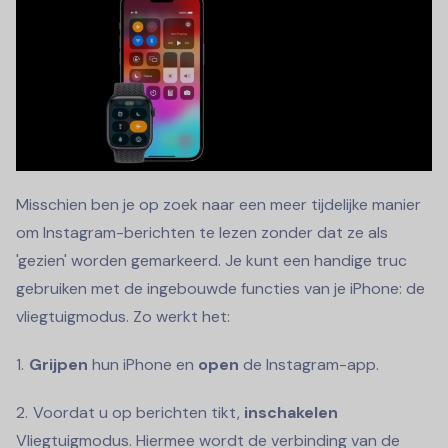
Misschien ben je op zoek naar een meer tijdelijke manier
om Instagram-berichten te lezen zonder dat ze als
'gezien' worden gemarkeerd. Je kunt een handige truc
gebruiken met de ingebouwde functies van je iPhone: de
vliegtuigmodus. Zo werkt het:
Grijpen
hun iPhone en
open
de Instagram-app.
Voordat u op berichten tikt,
inschakelen
Vliegtuigmodus. Hiermee wordt de verbinding van de