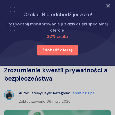
WYPRÓBUJ TERAZ
Czekaj! Nie odchodź jeszcze!
Strona główna
Porady dla rodziców
Rozpocznij monitorowanie już dziś dzięki specjalnej
Czy rodzice mają prawo przeglądać Twój telefon?
ofercie
Zrozumienie kwestii prywatności a bezpieczeństwa
30% zniżka
Zdobądź ofertę
Czy rodzice mają prawo
przeglądać Twój telefon?
Zrozumienie kwestii prywatności a
bezpieczeństwa
Autor:
Jeremy Heyer
.
Kategoria:
Parenting Tips
Zaktualizowano
06 maja 2026 r.