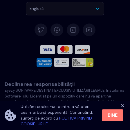
Engleză
Germană
Español
Français
Italiană
Declinarea responsabilității
Portugheză
Eyezy SOFTWARE DESTINAT EXCLUSIV UTILIZĂRII LEGALE. Instalarea
Software-ului Licențiat pe un dispozitiv care nu vă aparține
Türkçe
constituie o încălcare a legii aplicabile și a legilor jurisdicției locale.
Utilizăm cookie-uri pentru a vă oferi
Legea impune, în general, să notificați proprietarii dispozitivelor pe
cea mai bună experiență. Continuând,
care intenționați să instalați Software-ul Licențiat. Încălcarea
BINE
Poloneză
sunteți de acord cu
POLITICA PRIVIND
acestei cerințe poate duce la aplicarea de sancțiuni pecuniare și
COOKIE-URILE
penale severe asupra contravenientului. Înainte de a instala și