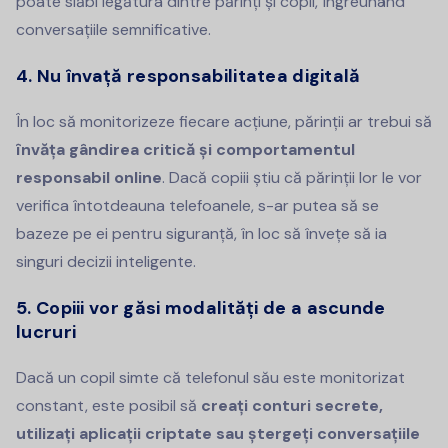
poate slăbi legătura dintre părinți și copii, îngreunând
conversațiile semnificative.
4. Nu învață responsabilitatea digitală
În loc să monitorizeze fiecare acțiune, părinții ar trebui să
învăța gândirea critică și comportamentul
responsabil online
. Dacă copiii știu că părinții lor le vor
verifica întotdeauna telefoanele, s-ar putea să se
bazeze pe ei pentru siguranță, în loc să învețe să ia
singuri decizii inteligente.
5. Copiii vor găsi modalități de a ascunde
lucruri
Dacă un copil simte că telefonul său este monitorizat
constant, este posibil să
creați conturi secrete,
utilizați aplicații criptate sau ștergeți conversațiile