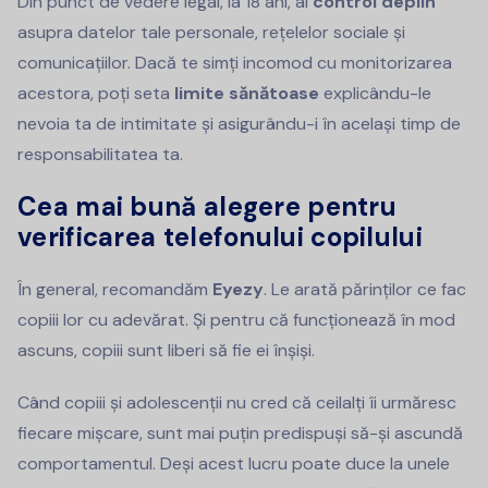
Din punct de vedere legal, la 18 ani, ai
control deplin
asupra datelor tale personale, rețelelor sociale și
comunicațiilor. Dacă te simți incomod cu monitorizarea
acestora, poți seta
limite sănătoase
explicându-le
nevoia ta de intimitate și asigurându-i în același timp de
responsabilitatea ta.
Cea mai bună alegere pentru
verificarea telefonului copilului
În general, recomandăm
Eyezy
. Le arată părinților ce fac
copiii lor cu adevărat. Și pentru că funcționează în mod
ascuns, copiii sunt liberi să fie ei înșiși.
Când copiii și adolescenții nu cred că ceilalți îi urmăresc
fiecare mișcare, sunt mai puțin predispuși să-și ascundă
comportamentul. Deși acest lucru poate duce la unele