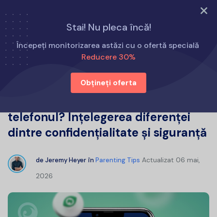
Încearcă acum
Stai! Nu pleca încă!
Acasă
Sfaturi pentru părinți
Începeți monitorizarea astăzi cu o ofertă specială
Au părinții dreptul să vă verifice telefonul? Înțelegerea
Reducere 30%
diferenței dintre confidențialitate și siguranță
Obțineți oferta
Au părinții dreptul să vă verifice
telefonul? Înțelegerea diferenței
dintre confidențialitate și siguranță
Actualizat
06 mai,
de
Jeremy Heyer
în
Parenting Tips
2026