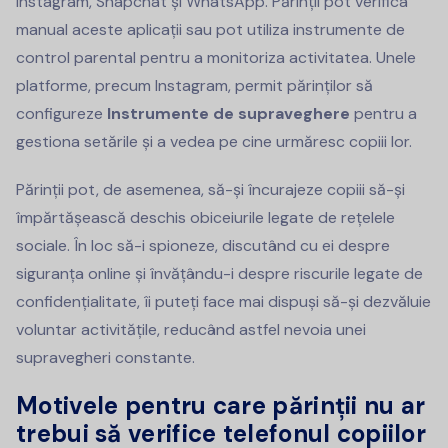
Instagram, Snapchat și WhatsApp. Părinții pot verifica
manual aceste aplicații sau pot utiliza instrumente de
control parental pentru a monitoriza activitatea. Unele
platforme, precum Instagram, permit părinților să
configureze
Instrumente de supraveghere
pentru a
gestiona setările și a vedea pe cine urmăresc copiii lor.
Părinții pot, de asemenea, să-și încurajeze copiii să-și
împărtășească deschis obiceiurile legate de rețelele
sociale. În loc să-i spioneze, discutând cu ei despre
siguranța online și învățându-i despre riscurile legate de
confidențialitate, îi puteți face mai dispuși să-și dezvăluie
voluntar activitățile, reducând astfel nevoia unei
supravegheri constante.
Motivele pentru care părinții nu ar
trebui să verifice telefonul copiilor