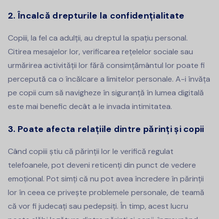
2. Încalcă drepturile la confidențialitate
Copiii, la fel ca adulții, au dreptul la spațiu personal.
Citirea mesajelor lor, verificarea rețelelor sociale sau
urmărirea activității lor fără consimțământul lor poate fi
percepută ca o încălcare a limitelor personale. A-i învăța
pe copii cum să navigheze în siguranță în lumea digitală
este mai benefic decât a le invada intimitatea.
3. Poate afecta relațiile dintre părinți și copii
Când copiii știu că părinții lor le verifică regulat
telefoanele, pot deveni reticenți din punct de vedere
emoțional. Pot simți că nu pot avea încredere în părinții
lor în ceea ce privește problemele personale, de teamă
că vor fi judecați sau pedepsiți. În timp, acest lucru