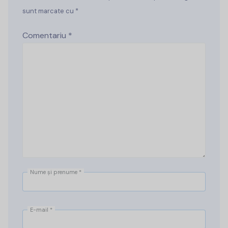
sunt marcate cu *
Comentariu
*
Nume și prenume
*
E-mail
*