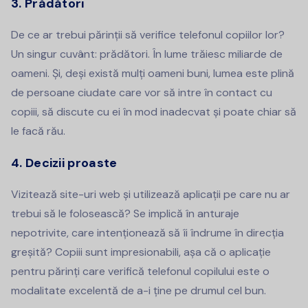
3. Prădători
De ce ar trebui părinții să verifice telefonul copiilor lor?
Un singur cuvânt: prădători. În lume trăiesc miliarde de
oameni. Și, deși există mulți oameni buni, lumea este plină
de persoane ciudate care vor să intre în contact cu
copiii, să discute cu ei în mod inadecvat și poate chiar să
le facă rău.
4. Decizii proaste
Vizitează site-uri web și utilizează aplicații pe care nu ar
trebui să le folosească? Se implică în anturaje
nepotrivite, care intenționează să îi îndrume în direcția
greșită? Copiii sunt impresionabili, așa că o aplicație
pentru părinți care verifică telefonul copilului este o
modalitate excelentă de a-i ține pe drumul cel bun.