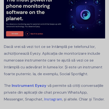
Dacă vrei să vezi tot ce se întâmplă pe telefonul lor,
achiziționează Eyezy. Aplicația de monitorizare include
numeroase instrumente care te ajută să vezi ce se
întâmplă cu adevărat în lumea lor. Și este un instrument
foarte puternic. Ia, de exemplu, Social Spotlight.
The
Instrument Eyezy
vă permite să citiți conversațiile
private din aplicații de chat precum WhatsApp,
Messenger, Snapchat,
Instagram
, și altele. Chiar și Tinder.