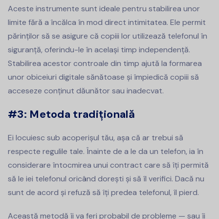
Aceste instrumente sunt ideale pentru stabilirea unor
limite fără a încălca în mod direct intimitatea. Ele permit
părinților să se asigure că copiii lor utilizează telefonul în
siguranță, oferindu-le în același timp independență.
Stabilirea acestor controale din timp ajută la formarea
unor obiceiuri digitale sănătoase și împiedică copiii să
acceseze conținut dăunător sau inadecvat.
#3: Metoda tradițională
Ei locuiesc sub acoperișul tău, așa că ar trebui să
respecte regulile tale. Înainte de a le da un telefon, ia în
considerare întocmirea unui contract care să îți permită
să le iei telefonul oricând dorești și să îl verifici. Dacă nu
sunt de acord și refuză să îți predea telefonul, îl pierd.
Această metodă îi va feri probabil de probleme — sau îi